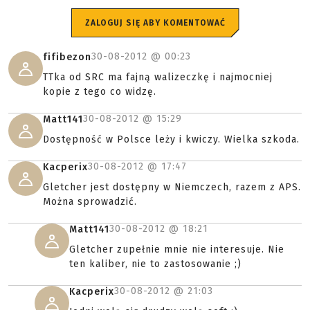
ZALOGUJ SIĘ ABY KOMENTOWAĆ
30-08-2012 @
00:23
fifibezon
TTka od SRC ma fajną walizeczkę i najmocniej
kopie z tego co widzę.
30-08-2012 @
15:29
Matt141
Dostępność w Polsce leży i kwiczy. Wielka szkoda.
30-08-2012 @
17:47
Kacperix
Gletcher jest dostępny w Niemczech, razem z APS.
Można sprowadzić.
30-08-2012 @
18:21
Matt141
Gletcher zupełnie mnie nie interesuje. Nie
ten kaliber, nie to zastosowanie ;)
30-08-2012 @
21:03
Kacperix