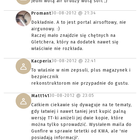
Jedni wolą air drudzy wolą soft ;)
30-08-2012 @
21:34
Promant
Dokładnie. A to jest portal airsoftowy, nie
airgunowy. :)
Raczej mało znajdzie się chętnych na
Gletchera, który na dodatek nawet się
właściwie nie rozkłada.
30-08-2012 @
22:41
Kacperix
To właśnie w nim zepsuli, plus magazynek i
bezpiecznik
rekonstruktorom nie przypadnie do gustu.
30-08-2012 @
23:05
Matt141
Całkiem ciekawie się dywaguje na te tematy,
gdy łatwiej i nawet taniej jest kupić palną
wersję TT-ki aniżeli jej dwie kopie, które
można tylko sprowadzić. Wysłałem maila do
Gunfire w sprawie tetetki od KWA, ale 'nie
posiadają informacji'.