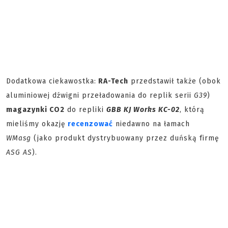
Dodatkowa ciekawostka:
RA-Tech
przedstawił także (obok
aluminiowej dźwigni przeładowania do replik serii
G39
)
magazynki CO2
do repliki
GBB
KJ Works KC-02
, którą
mieliśmy okazję
recenzować
niedawno na łamach
WMasg
(jako produkt dystrybuowany przez duńską firmę
ASG AS
).