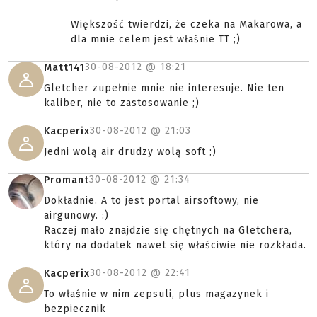
Większość twierdzi, że czeka na Makarowa, a
dla mnie celem jest właśnie TT ;)
30-08-2012 @
18:21
Matt141
Gletcher zupełnie mnie nie interesuje. Nie ten
kaliber, nie to zastosowanie ;)
30-08-2012 @
21:03
Kacperix
Jedni wolą air drudzy wolą soft ;)
30-08-2012 @
21:34
Promant
Dokładnie. A to jest portal airsoftowy, nie
airgunowy. :)
Raczej mało znajdzie się chętnych na Gletchera,
który na dodatek nawet się właściwie nie rozkłada.
30-08-2012 @
22:41
Kacperix
To właśnie w nim zepsuli, plus magazynek i
bezpiecznik