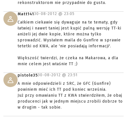
rekonstruktorom nie przypadnie do gustu.
30-08-2012 @
23:05
Matt141
Całkiem ciekawie się dywaguje na te tematy, gdy
łatwiej i nawet taniej jest kupić palną wersję TT-ki
aniżeli jej dwie kopie, które można tylko
sprowadzić. Wysłałem maila do Gunfire w sprawie
tetetki od KWA, ale 'nie posiadają informacji'.
Większość twierdzi, że czeka na Makarowa, a dla
mnie celem jest właśnie TT ;)
30-08-2012 @
23:51
pistole35
A mnie odpowiedzieli z SRC, że GFC (Gunfire)
powiniem mieć ich TT pod koniec września.
Już przy omawianiu TT z KWA stwierdziłem, że obaj
producenci jak w jednym miejscu zrobili dobrze to
w drugim - tak sobie.