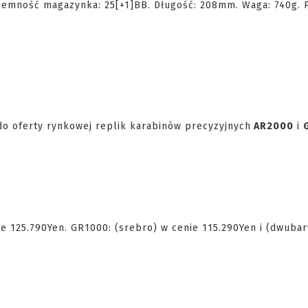
ojemność magazynka: 25[+1]BB. Długość: 208mm. Waga: 740g.
do oferty rynkowej replik karabinów precyzyjnych
AR2000
i
e 125.790Yen. GR1000: (srebro) w cenie 115.290Yen i (dwuba