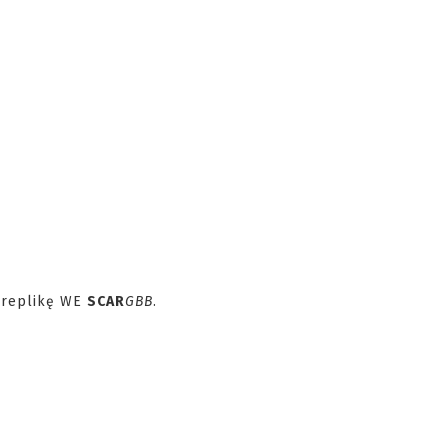
e replikę WE
SCAR
GBB
.