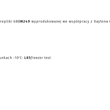
repliki
GBB
M249
wyprodukowanej we współpracy z Daytona 
runkach -10'C:
L85
freezer test
.