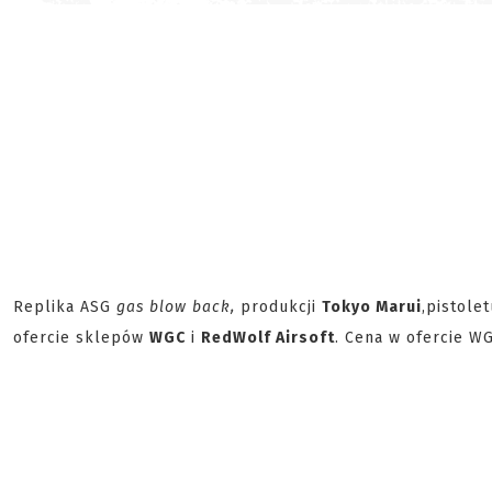
Replika ASG
gas blow back,
produkcji
Tokyo Marui
,
pistolet
ofercie sklepów
WGC
i
RedWolf Airsoft
. Cena w ofercie W