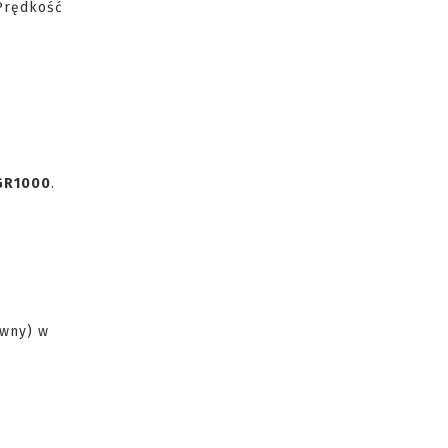
 Prędkość
GR1000
.
rwny) w