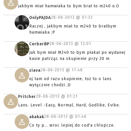
jakbym miał hamwiaka to bym brał to m240 o.O
28-06-2013 @
07:32
OnlyPAJDA
Raczej , jakbym miał to m240 to brałbym
hamwiaka ;P
28-06-2013 @
12:01
CerberBP
Jak bym miał M240 to bym płakał po wydanej
kasie patrząc na skupienie przy 20 m
28-06-2013 @
17:48
ziava
oj tam od razu skupienie, toż to o lans
wyłącznie chodzi ;D
28-06-2013 @
01:21
Pritcher
Lans. Level -Easy, Normal, Hard, Godlike, Evike.
28-06-2013 @
01:40
akakak
Co ty p... wroc lepiej do cod'a chlopcze.