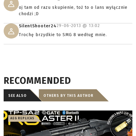
oj tam od razu skupienie, toż to o lans wyłącznie
chodzi ;D
29-06-2013 @
13:02
SilentShooter24
Trochę brzydkie to SMG 8 według mnie.
RECOMMENDED
SEE ALSO
OTHERS BY THIS AUTHOR
AEG REPLICAS