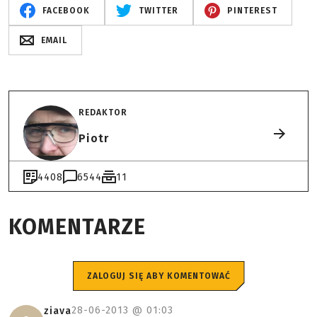
FACEBOOK
TWITTER
PINTEREST
EMAIL
REDAKTOR
Piotr
4408
6544
11
KOMENTARZE
ZALOGUJ SIĘ ABY KOMENTOWAĆ
28-06-2013 @
01:03
ziava