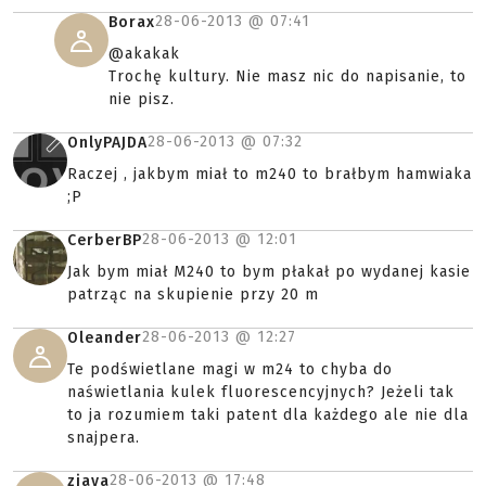
28-06-2013 @
07:41
Borax
@akakak
Trochę kultury. Nie masz nic do napisanie, to
nie pisz.
28-06-2013 @
07:32
OnlyPAJDA
Raczej , jakbym miał to m240 to brałbym hamwiaka
;P
28-06-2013 @
12:01
CerberBP
Jak bym miał M240 to bym płakał po wydanej kasie
patrząc na skupienie przy 20 m
28-06-2013 @
12:27
Oleander
Te podświetlane magi w m24 to chyba do
naświetlania kulek fluorescencyjnych? Jeżeli tak
to ja rozumiem taki patent dla każdego ale nie dla
snajpera.
28-06-2013 @
17:48
ziava