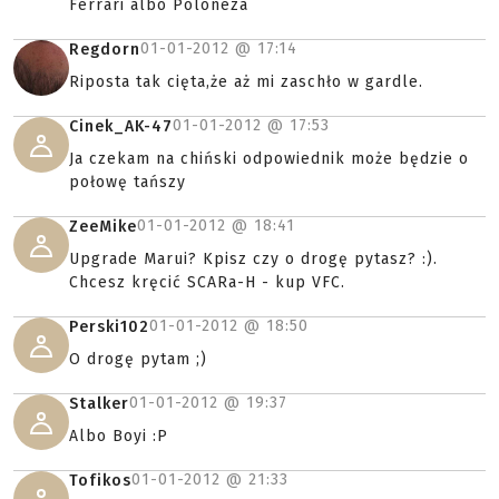
Ferrari albo Poloneza
01-01-2012 @
17:14
Regdorn
Riposta tak cięta,że aż mi zaschło w gardle.
01-01-2012 @
17:53
Cinek_AK-47
Ja czekam na chiński odpowiednik może będzie o
połowę tańszy
01-01-2012 @
18:41
ZeeMike
Upgrade Marui? Kpisz czy o drogę pytasz? :).
Chcesz kręcić SCARa-H - kup VFC.
01-01-2012 @
18:50
Perski102
O drogę pytam ;)
01-01-2012 @
19:37
Stalker
Albo Boyi :P
01-01-2012 @
21:33
Tofikos