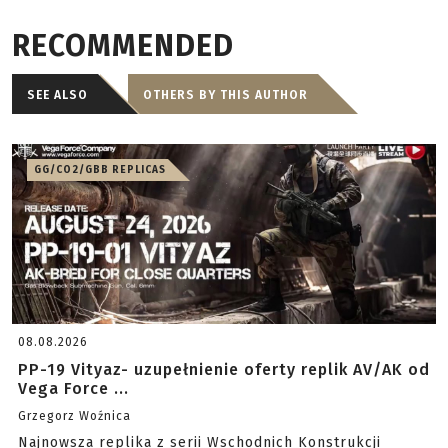
RECOMMENDED
SEE ALSO
OTHERS BY THIS AUTHOR
GG/CO2/GBB REPLICAS
08.08.2026
PP-19 Vityaz- uzupełnienie oferty replik AV/AK od
Vega Force ...
Grzegorz Woźnica
Najnowsza replika z serii Wschodnich Konstrukcji