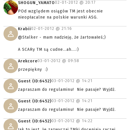
02-01-2012 @
20:17
SHOGUN_YAMATO
POd względem osiągów TM jest obecnie
nieopłacalne na polskie warunki ASG.
02-01-2012 @
21:16
Krabii
@Stalker - mam nadzieję, że żartowałeś;)
A SCARy TM są cudne...ah....:)
03-01-2012 @
09:58
Arekcore
przepiękny :)
03-01-2012 @
14:21
Guest (ID:6452)
zapraszam do regulaminu! Nie pasuje? Wyjdź.
03-01-2012 @
14:21
Guest (ID:6452)
zapraszam do regulaminu! Nie pasuje? Wyjdź.
03-01-2012 @
14:22
Guest (ID:6452)
Jak to jest, że zazwyczaj TMki doceniają raczej