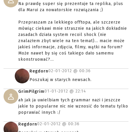
Na prawdę super się prezentuje ta replika, plus
dla Marui za nowatorskie rozwiązania ;)
Przepraszam za lekkiego offtopa, ale szczerze
mówiąc ciekawi mnie strasznie na jakich dokładnie
zasadach działa system recoil shock (nie
znalazłem zbyt wiele na ten temat)... macie może
jakieś informacje, zdjęcia, filmy, wątki na forum?
Może nawet by się coś takiego dało samemu
skonstruować?...
02-01-2012 @
00:36
Regdorn
Poszukaj w starych newsach.
01-01-2012 @
22:14
GrimPilgrim
ah jak ja uwielbiam tych grammar nazi i jeszcze
jakie to popularne nic nie wznosić do tematu tylko
poprawiać innych :/
02-01-2012 @
00:36
Regdorn