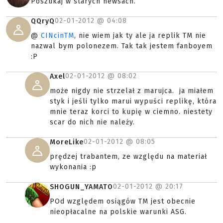
Poszukaj w starych newsach.
02-01-2012 @
04:08
QQryQ
@
CINcinTM
, nie wiem jak ty ale ja replik TM nie
nazwal bym polonezem. Tak tak jestem fanboyem
:P
02-01-2012 @
08:02
Axel
może nigdy nie strzelał z marujca. ja miałem
styk i jeśli tylko marui wypuści replikę, która
mnie teraz korci to kupię w ciemno. niestety
scar do nich nie należy.
02-01-2012 @
08:05
MoreLike
prędzej trabantem, ze względu na materiał
wykonania :p
02-01-2012 @
20:17
SHOGUN_YAMATO
POd względem osiągów TM jest obecnie
nieopłacalne na polskie warunki ASG.