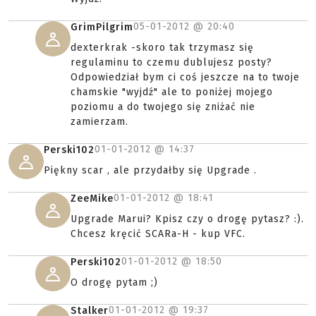
05-01-2012 @
20:40
GrimPilgrim
dexterkrak -skoro tak trzymasz się
regulaminu to czemu dublujesz posty?
Odpowiedział bym ci coś jeszcze na to twoje
chamskie "wyjdź" ale to poniżej mojego
poziomu a do twojego się zniżać nie
zamierzam.
01-01-2012 @
14:37
Perski102
Piękny scar , ale przydałby się Upgrade .
01-01-2012 @
18:41
ZeeMike
Upgrade Marui? Kpisz czy o drogę pytasz? :).
Chcesz kręcić SCARa-H - kup VFC.
01-01-2012 @
18:50
Perski102
O drogę pytam ;)
01-01-2012 @
19:37
Stalker