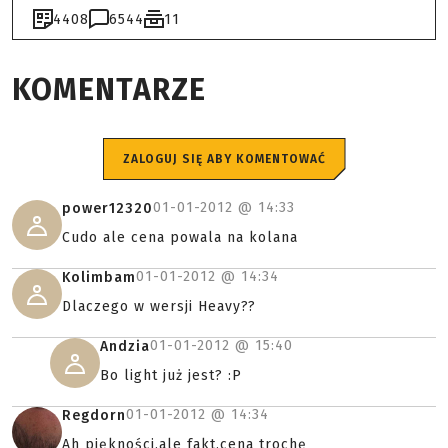
4408
6544
11
KOMENTARZE
ZALOGUJ SIĘ ABY KOMENTOWAĆ
01-01-2012 @
14:33
power12320
Cudo ale cena powala na kolana
01-01-2012 @
14:34
Kolimbam
Dlaczego w wersji Heavy??
01-01-2012 @
15:40
Andzia
Bo light już jest? :P
01-01-2012 @
14:34
Regdorn
Ah piękności,ale fakt,cena trochę