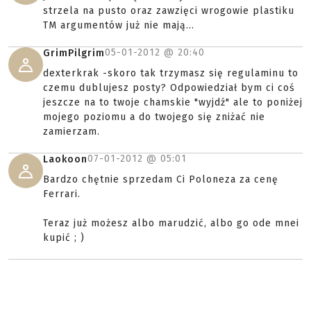
strzela na pusto oraz zawzięci wrogowie plastiku
TM argumentów już nie mają...
05-01-2012 @
20:40
GrimPilgrim
dexterkrak -skoro tak trzymasz się regulaminu to
czemu dublujesz posty? Odpowiedział bym ci coś
jeszcze na to twoje chamskie "wyjdź" ale to poniżej
mojego poziomu a do twojego się zniżać nie
zamierzam.
07-01-2012 @
05:01
Laokoon
Bardzo chętnie sprzedam Ci Poloneza za cenę
Ferrari.
Teraz już możesz albo marudzić, albo go ode mnei
kupić ; )