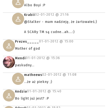
Albo Boyi :P
02-01-2012 @
21:16
Krabii
@Stalker - mam nadzieję, że żartowałeś;)
A SCARy TM są cudne...ah....:)
01-01-2012 @
15:00
Prezes_____
Mother of god
01-01-2012 @
15:36
Mendi
paskudny...
02-01-2012 @
11:08
matheews
...że aż piekny ;)
01-01-2012 @
15:40
Andzia
Bo light już jest? :P
01-01-2012 @
15:52