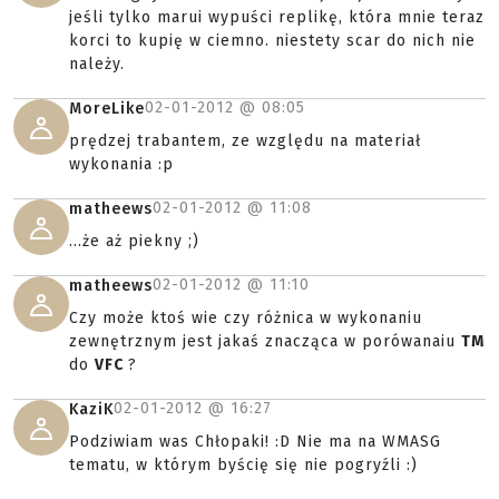
jeśli tylko marui wypuści replikę, która mnie teraz
korci to kupię w ciemno. niestety scar do nich nie
należy.
02-01-2012 @
08:05
MoreLike
prędzej trabantem, ze względu na materiał
wykonania :p
02-01-2012 @
11:08
matheews
...że aż piekny ;)
02-01-2012 @
11:10
matheews
Czy może ktoś wie czy różnica w wykonaniu
zewnętrznym jest jakaś znacząca w porówanaiu
TM
do
VFC
?
02-01-2012 @
16:27
KaziK
Podziwiam was Chłopaki! :D Nie ma na WMASG
tematu, w którym byścię się nie pogryźli :)