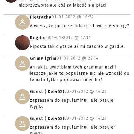
nieprzyzwoita,ale cóż,za jakość się płaci.
01-01-2012 @
16:22
Pietracha
A wiesz, że po przecinkach stawia się spację?
01-01-2012 @
17:14
Regdorn
Riposta tak cięta,że aż mi zaschło w gardle.
01-01-2012 @
22:14
GrimPilgrim
ah jak ja uwielbiam tych grammar nazi i
jeszcze jakie to popularne nic nie wznosić do
tematu tylko poprawiać innych :/
03-01-2012 @
14:21
Guest (ID:6452)
zapraszam do regulaminu! Nie pasuje?
Wyjdź.
03-01-2012 @
14:21
Guest (ID:6452)
zapraszam do regulaminu! Nie pasuje?
Wyjdź.