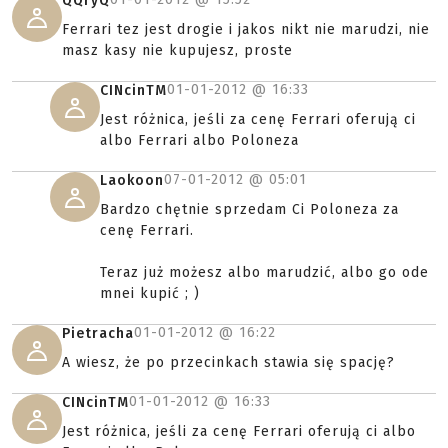
QQryQ
Ferrari tez jest drogie i jakos nikt nie marudzi, nie
masz kasy nie kupujesz, proste
01-01-2012 @
16:33
CINcinTM
Jest różnica, jeśli za cenę Ferrari oferują ci
albo Ferrari albo Poloneza
07-01-2012 @
05:01
Laokoon
Bardzo chętnie sprzedam Ci Poloneza za
cenę Ferrari.
Teraz już możesz albo marudzić, albo go ode
mnei kupić ; )
01-01-2012 @
16:22
Pietracha
A wiesz, że po przecinkach stawia się spację?
01-01-2012 @
16:33
CINcinTM
Jest różnica, jeśli za cenę Ferrari oferują ci albo