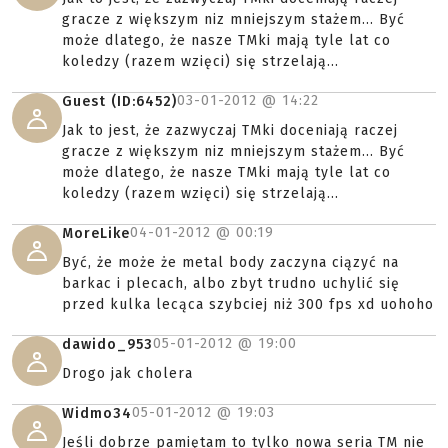
gracze z większym niz mniejszym stażem... Być
może dlatego, że nasze TMki mają tyle lat co
koledzy (razem wzięci) się strzelają...
03-01-2012 @
14:22
Guest (ID:6452)
Jak to jest, że zazwyczaj TMki doceniają raczej
gracze z większym niz mniejszym stażem... Być
może dlatego, że nasze TMki mają tyle lat co
koledzy (razem wzięci) się strzelają...
04-01-2012 @
00:19
MoreLike
Być, że może że metal body zaczyna ciązyć na
barkac i plecach, albo zbyt trudno uchylić się
przed kulka lecąca szybciej niż 300 fps xd uohoho
05-01-2012 @
19:00
dawido_953
Drogo jak cholera
05-01-2012 @
19:03
Widmo34
Jeśli dobrze pamiętam to tylko nowa seria TM nie