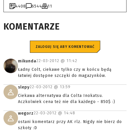
4408
6544
11
KOMENTARZE
ZALOGUJ SIĘ ABY KOMENTOWAĆ
22-03-2012 @
11:42
mikunda
Ładny Colt, ciekawe tylko czy w końcu będą
łatwiej dostępne szczęki do magazynków.
22-03-2012 @
13:59
slepy
Ciekawa alternatywa dla Colta Inokatsu.
Aczkolwiek cena też nie dla każdego - 850$ :)
22-03-2012 @
14:48
wegorz
ostani komentarz przy AK rlz. Nigdy nie bierz do
szkoły :D