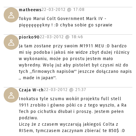
22-03-2012 @
17:08
matheews
Tokyo Marui Colt Government Mark IV -
pięęęęęęękny ! :D chyba sobie go sprawie
22-03-2012 @
18:46
piorko90
Ja tam zostane przy swoim M1911 MEU :D bardzo
mi się podoba i jakoś nie widze zbyt dużej różnicy
w wykonaniu, może po prostu jestem mało
wybredny. Wolę już aby pistolet był czysni niż do
tych ,,firmowych napisów'' jeszcze dołączano napis
,, made in japan''.
22-03-2012 @
21:37
Czaja W-ch
Inokatsu tyle szumu wokół projektu full stell
1911 zrobiło i gówno póki co z tego wyszło, a Ra
Tech po cichutku dłubał i proszę. Jestem pełen
podziwu.
Liczę że z czasem wyczarują jakiegoś Colta z
RISem, tymczasem zaczynam zbierać te 850$ :D