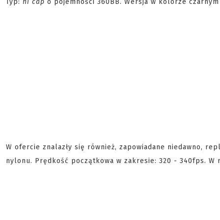
Typ:
hi cap
o pojemności 360BB. Wersja w kolorze czarnym
W ofercie znalazły się również, zapowiadane niedawno, repli
nylonu. Prędkość początkowa w zakresie: 320 - 340fps. W 