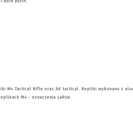
 i
dark earth
.
ki M4 Tactical Rifle oraz AK tactical. Repliki wykonano z alu
replikach M4 - oznaczenia LaRue.