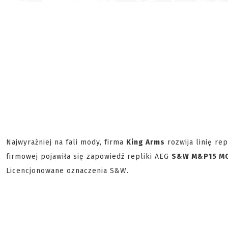
Najwyraźniej na fali mody, firma
King Arms
rozwija linię re
firmowej pojawiła się zapowiedź repliki AEG
S&W M&P15 M
Licencjonowane oznaczenia S&W.