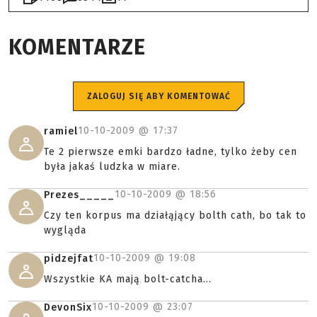
KOMENTARZE
ZALOGUJ SIĘ ABY KOMENTOWAĆ
10-10-2009 @
17:37
ramiel
Te 2 pierwsze emki bardzo ładne, tylko żeby cen
była jakaś ludzka w miare.
10-10-2009 @
18:56
Prezes_____
Czy ten korpus ma działąjący bolth cath, bo tak to
wygląda
10-10-2009 @
19:08
pidzejfat
Wszystkie KA mają bolt-catcha...
10-10-2009 @
23:07
DevonSix