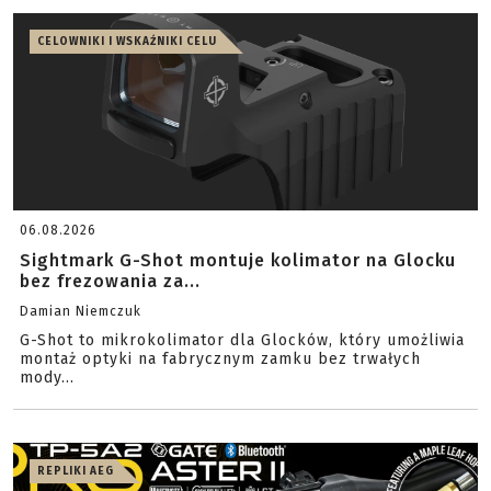
CELOWNIKI I WSKAŹNIKI CELU
06.08.2026
Sightmark G-Shot montuje kolimator na Glocku
bez frezowania za...
Damian Niemczuk
G-Shot to mikrokolimator dla Glocków, który umożliwia
montaż optyki na fabrycznym zamku bez trwałych
mody...
REPLIKI AEG