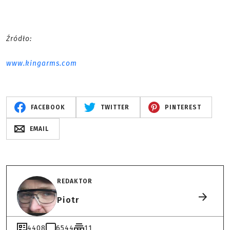
Źródło:
www.kingarms.com
FACEBOOK
TWITTER
PINTEREST
EMAIL
REDAKTOR
Piotr
4408
6544
11