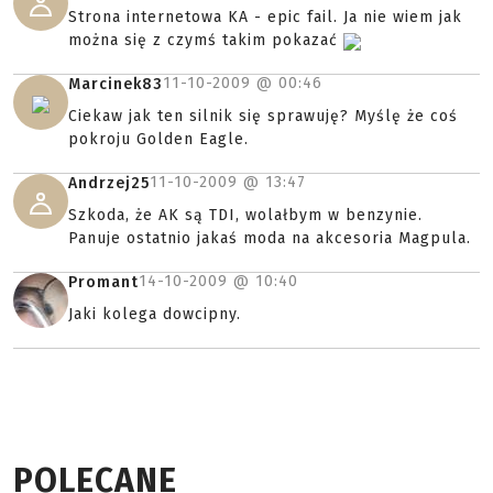
Strona internetowa KA - epic fail. Ja nie wiem jak
można się z czymś takim pokazać
11-10-2009 @
00:46
Marcinek83
Ciekaw jak ten silnik się sprawuję? Myślę że coś
pokroju Golden Eagle.
11-10-2009 @
13:47
Andrzej25
Szkoda, że AK są TDI, wolałbym w benzynie.
Panuje ostatnio jakaś moda na akcesoria Magpula.
14-10-2009 @
10:40
Promant
Jaki kolega dowcipny.
POLECANE