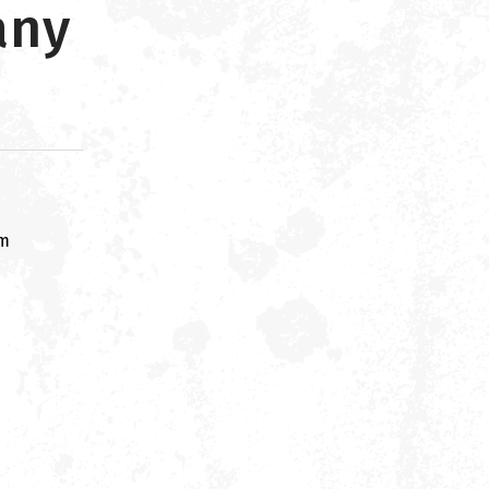
any
om