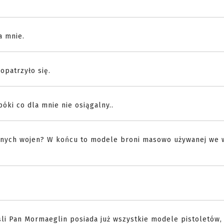
a mnie.
opatrzyło się.
póki co dla mnie nie osiągalny..
dnych wojen? W końcu to modele broni masowo używanej we 
eśli Pan Mormaeglin posiada już wszystkie modele pistoletów,