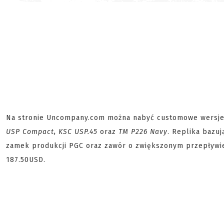
Na stronie Uncompany.com można nabyć customowe wersje
USP Compact, KSC USP.45
oraz
TM P226 Navy
. Replika bazu
zamek produkcji PGC oraz zawór o zwiększonym przepływi
187.50USD.