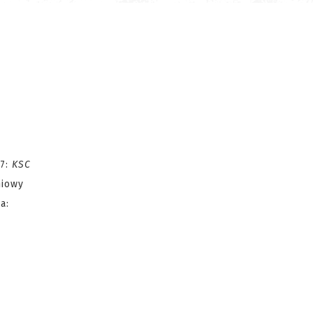
7:
KSC
niowy
a: