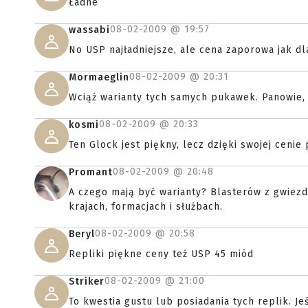
Ładne
08-02-2009 @
19:57
wassabi
No USP najładniejsze, ale cena zaporowa jak dl
08-02-2009 @
20:31
Mormaeglin
Wciąż warianty tych samych pukawek. Panowie, 
08-02-2009 @
20:33
kosmi
Ten Glock jest piękny, lecz dzięki swojej cenie 
08-02-2009 @
20:48
Promant
A czego mają być warianty? Blasterów z gwiez
krajach, formacjach i służbach.
08-02-2009 @
20:58
Beryl
Repliki piękne ceny też USP 45 miód
08-02-2009 @
21:00
Striker
To kwestia gustu lub posiadania tych replik. J