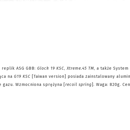
 replik ASG GBB:
Glock 19 KSC
,
Xtreme.45 TM
, a także System 
jąca na
G19 KSC
[Taiwan version] posiada zainstalowany alumi
e gazu. Wzmocniona sprężyna [
recoil spring
]. Waga: 820g. Cen