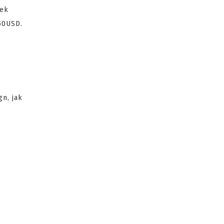
mek
.50USD.
n, jak