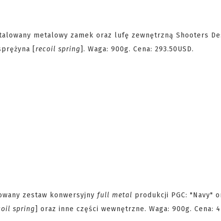
talowany metalowy zamek oraz lufę zewnętrzną Shooters Des
sprężyna [
recoil spring
]. Waga: 900g. Cena: 293.50USD.
alowany zestaw konwersyjny
full metal
produkcji PGC: "Navy" o
coil spring
] oraz inne części wewnętrzne. Waga: 900g. Cena: 