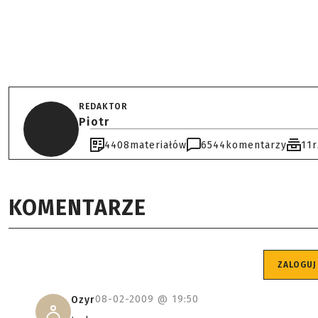
REDAKTOR
Piotr
4408
materiałów
6544
komentarzy
11
KOMENTARZE
ZALOGUJ
08-02-2009 @
19:50
Ozyr