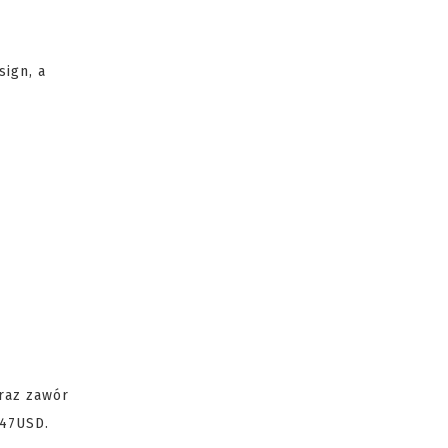
ign, a
raz zawór
447USD.