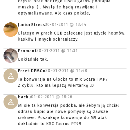
często brak dobrego ujscia gazów podtapia
muszkę :) . Myslę że będą rozwijane i
optymalizowane. Ale czas pokaże,
30-01-2011 @
13:44
JuniorStress
Dlatego w grach CQB zalecane jest użycie hełmów,
kasków i innych ochraniaczy.
30-01-2011 @
14:31
Promant
Dokładnie tak.
30-01-2011 @
14:48
Erzet-DEMOn
Ta konwersja na Glocka to mix Scara i MP7
Z cyklu, kto ma lepszą wiertarkę :D
01-02-2011 @
18:26
bachu
Mi sie ta konwersja podoba, nie żebym ją chciał
odrazu kupić ale nowe pomysły są zawsze
ciekawe. Poszukuje konwersje do M9 atak
dokladnie to KSC Taurus PT99