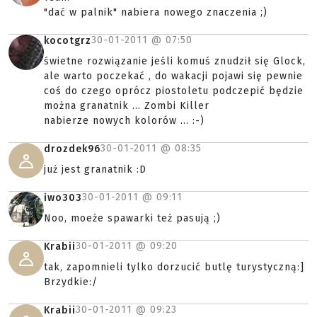
"dać w palnik" nabiera nowego znaczenia ;)
30-01-2011 @
07:50
kocotgrz
świetne rozwiązanie jeśli komuś znudził się Glock,
ale warto poczekać , do wakacji pojawi się pewnie
coś do czego oprócz piostoletu podczepić będzie
można granatnik ... Zombi Killer
nabierze nowych kolorów ... :-)
30-01-2011 @
08:35
drozdek96
już jest granatnik :D
30-01-2011 @
09:11
iwo303
Noo, moeże spawarki też pasują ;)
30-01-2011 @
09:20
Krabii
tak, zapomnieli tylko dorzucić butlę turystyczną:]
Brzydkie:/
30-01-2011 @
09:23
Krabii