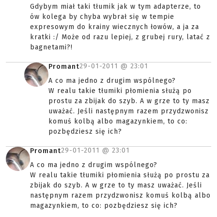
Gdybym miał taki tłumik jak w tym adapterze, to
ów kolega by chyba wybrał się w tempie
expresowym do krainy wiecznych łowów, a ja za
kratki :/ Może od razu lepiej, z grubej rury, latać z
bagnetami?!
29-01-2011 @
23:01
Promant
A co ma jedno z drugim wspólnego?
W realu takie tłumiki płomienia służą po
prostu za zbijak do szyb. A w grze to ty masz
uważać. Jeśli następnym razem przydzwonisz
komuś kolbą albo magazynkiem, to co:
pozbędziesz się ich?
29-01-2011 @
23:01
Promant
A co ma jedno z drugim wspólnego?
W realu takie tłumiki płomienia służą po prostu za
zbijak do szyb. A w grze to ty masz uważać. Jeśli
następnym razem przydzwonisz komuś kolbą albo
magazynkiem, to co: pozbędziesz się ich?