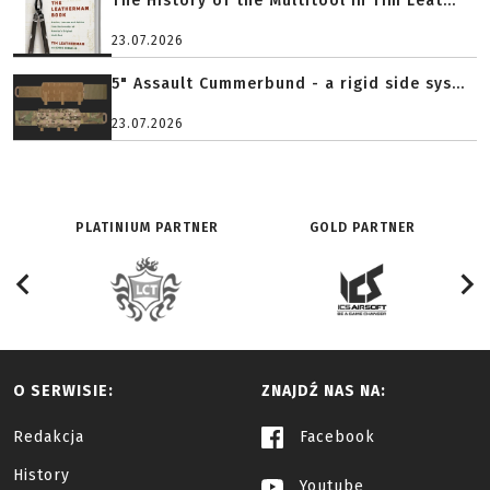
The History of the Multitool in Tim Leat...
23.07.2026
5" Assault Cummerbund - a rigid side sys...
23.07.2026
PLATINIUM PARTNER
GOLD PARTNER
O SERWISIE:
ZNAJDŹ NAS NA:
Redakcja
Facebook
History
Youtube