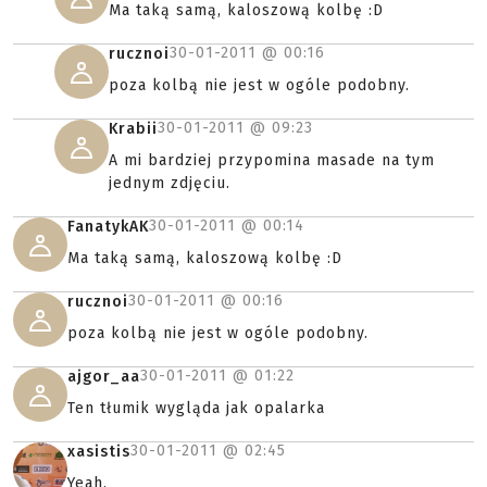
Ma taką samą, kaloszową kolbę :D
30-01-2011 @
00:16
rucznoi
poza kolbą nie jest w ogóle podobny.
30-01-2011 @
09:23
Krabii
A mi bardziej przypomina masade na tym
jednym zdjęciu.
30-01-2011 @
00:14
FanatykAK
Ma taką samą, kaloszową kolbę :D
30-01-2011 @
00:16
rucznoi
poza kolbą nie jest w ogóle podobny.
30-01-2011 @
01:22
ajgor_aa
Ten tłumik wygląda jak opalarka
30-01-2011 @
02:45
xasistis
Yeah.