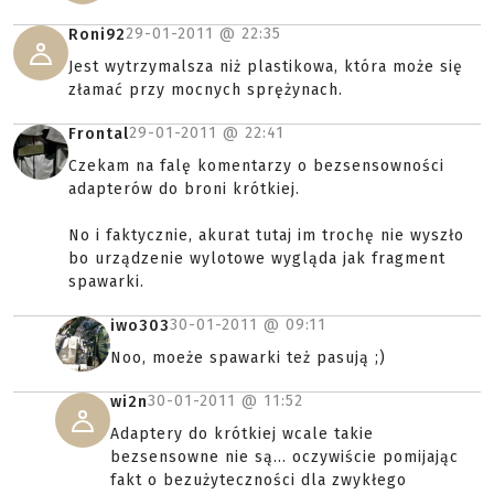
29-01-2011 @
22:35
Roni92
Jest wytrzymalsza niż plastikowa, która może się
złamać przy mocnych sprężynach.
29-01-2011 @
22:41
Frontal
Czekam na falę komentarzy o bezsensowności
adapterów do broni krótkiej.
No i faktycznie, akurat tutaj im trochę nie wyszło
bo urządzenie wylotowe wygląda jak fragment
spawarki.
30-01-2011 @
09:11
iwo303
Noo, moeże spawarki też pasują ;)
30-01-2011 @
11:52
wi2n
Adaptery do krótkiej wcale takie
bezsensowne nie są... oczywiście pomijając
fakt o bezużyteczności dla zwykłego