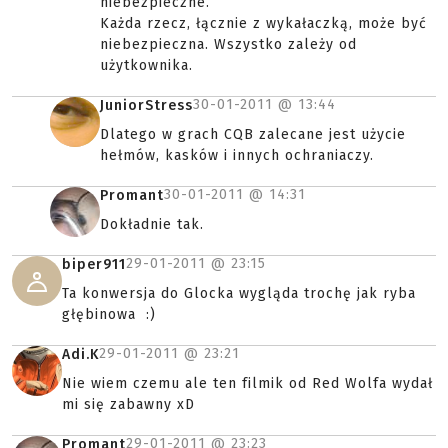
niebezpieczne.
Każda rzecz, łącznie z wykałaczką, może być
niebezpieczna. Wszystko zależy od
użytkownika.
30-01-2011 @
13:44
JuniorStress
Dlatego w grach CQB zalecane jest użycie
hełmów, kasków i innych ochraniaczy.
30-01-2011 @
14:31
Promant
Dokładnie tak.
29-01-2011 @
23:15
biper911
Ta konwersja do Glocka wygląda trochę jak ryba
głębinowa :)
29-01-2011 @
23:21
Adi.K
Nie wiem czemu ale ten filmik od Red Wolfa wydał
mi się zabawny xD
29-01-2011 @
23:23
Promant