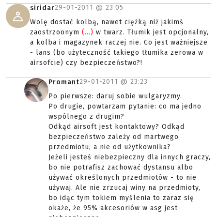
29-01-2011 @
23:05
siridar
Wolę dostać kolbą, nawet ciężką niż jakimś
zaostrzoonym
(...)
w twarz. Tłumik jest opcjonalny,
a kolba i magazynek raczej nie. Co jest ważniejsze
- lans (bo użyteczność takiego tłumika zerowa w
airsofcie) czy bezpieczeństwo?!
29-01-2011 @
23:23
Promant
Po pierwsze: daruj sobie wulgaryzmy.
Po drugie, powtarzam pytanie: co ma jedno
wspólnego z drugim?
Odkąd airsoft jest kontaktowy? Odkąd
bezpieczeństwo zależy od martwego
przedmiotu, a nie od użytkownika?
Jeżeli jesteś niebezpieczny dla innych graczy,
bo nie potrafisz zachować dystansu albo
używać określonych przedmiotów - to nie
używaj. Ale nie zrzucaj winy na przedmioty,
bo idąc tym tokiem myślenia to zaraz się
okaże, że 95% akcesoriów w asg jest