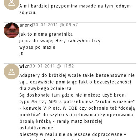
A mi bardziej przypomina masade na tym jednym
zdjęciu.
30-01-2011 @
09:47
arend
jak to niema granatnika
ja już do swojej Hery założyłem trzy
wypas po maxie
;D
30-01-2011 @
11:52
wi2n
Adaptery do krótkiej wcale takie bezsensowne nie
są... oczywiście pomijając fakt o bezużyteczności
dla zwykłego żołnierza.
Są doskonałe tam gdzie nie możesz użyć broni
typu M4 czy MP5 a potrzebujesz "zrobić wrażenie"
- konwoje VIP etc. W CQB czy ochronie też "dodają
punktów" do szybkości celowania czy operowania
bronią krótką - ramię masz bardziej
ustabilizowane.
Niestety w realu nie sa jeszcze dopracowane -