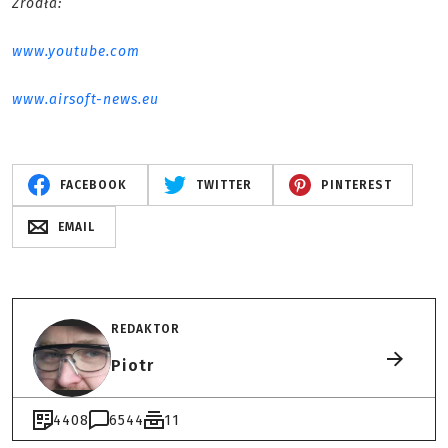
Źródła:
www.youtube.com
www.airsoft-news.eu
FACEBOOK
TWITTER
PINTEREST
EMAIL
REDAKTOR
Piotr
4408
6544
11