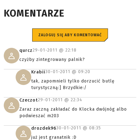
KOMENTARZE
ZALOGUJ SIĘ ABY KOMENTOWAĆ
29-01-2011 @
22:18
qurcz
czyżby zintegrowany palnik?
30-01-2011 @
09:20
Krabii
tak, zapomnieli tylko dorzucić butlę
turystyczną:] Brzydkie:/
29-01-2011 @
22:34
Czeczot
Zaraz zaczną zakładać do Klocka dwójnóg albo
podwieszać m203
30-01-2011 @
08:35
drozdek96
już jest granatnik :D