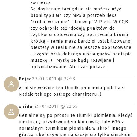
żołnierza.
Są doskonałe tam gdzie nie możesz użyć
broni typu M4 czy MP5 a potrzebujesz
"zrobić wrażenie" - konwoje VIP etc. W CQB
czy ochronie też "dodają punktów" do
szybkości celowania czy operowania bronią
krótką - ramię masz bardziej ustabilizowane.
Niestety w realu nie sa jeszcze dopracowane
- często brak dobrego ujscia gazów podtapia
muszkę :) . Myslę że będą rozwijane i
optymalizowane. Ale czas pokaże,
29-01-2011 @
22:53
Bojeq
A mi się właśnie ten tłumik płomienia podoba :)
Nadaje takiego ostrego charakteru :)
29-01-2011 @
22:55
siridar
Genialne są po prostu te tłumiki płomienia. Kiedyś
niechcący przydzwoniłem końcówką lufy G36 z
normalnym tłumikiem płomienia w skroń innego
gracza, skończyło się na szczęście tylko siniakiem.