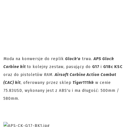
Moda na konwersje do replik
Glock'a
trwa.
APS Glock
Carbine kit
to kolejny zestaw, pasujący do
G17
i
G18c KSC
oraz do pistoletów
RAM
.
Airsoft Carbine Action Combat
(CAC) kit
, oferowany przez sklep
Tiger111hk
w cenie
75.83USD, wykonany jest z ABS'u i ma długość: 500mm /
580mm.