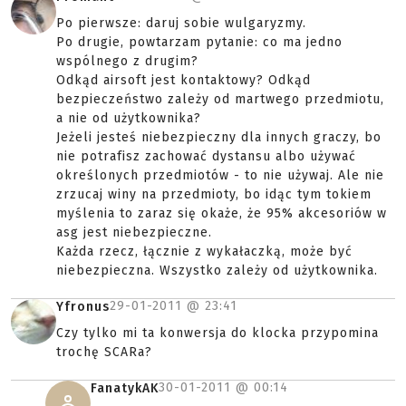
Po pierwsze: daruj sobie wulgaryzmy.
Po drugie, powtarzam pytanie: co ma jedno
wspólnego z drugim?
Odkąd airsoft jest kontaktowy? Odkąd
bezpieczeństwo zależy od martwego przedmiotu,
a nie od użytkownika?
Jeżeli jesteś niebezpieczny dla innych graczy, bo
nie potrafisz zachować dystansu albo używać
określonych przedmiotów - to nie używaj. Ale nie
zrzucaj winy na przedmioty, bo idąc tym tokiem
myślenia to zaraz się okaże, że 95% akcesoriów w
asg jest niebezpieczne.
Każda rzecz, łącznie z wykałaczką, może być
niebezpieczna. Wszystko zależy od użytkownika.
29-01-2011 @
23:41
Yfronus
Czy tylko mi ta konwersja do klocka przypomina
trochę SCARa?
30-01-2011 @
00:14
FanatykAK