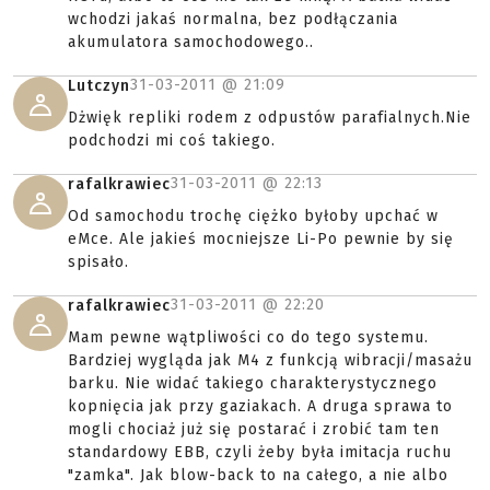
wchodzi jakaś normalna, bez podłączania
akumulatora samochodowego..
31-03-2011 @
21:09
Lutczyn
Dżwięk repliki rodem z odpustów parafialnych.Nie
podchodzi mi coś takiego.
31-03-2011 @
22:13
rafalkrawiec
Od samochodu trochę ciężko byłoby upchać w
eMce. Ale jakieś mocniejsze Li-Po pewnie by się
spisało.
31-03-2011 @
22:20
rafalkrawiec
Mam pewne wątpliwości co do tego systemu.
Bardziej wygląda jak M4 z funkcją wibracji/masażu
barku. Nie widać takiego charakterystycznego
kopnięcia jak przy gaziakach. A druga sprawa to
mogli chociaż już się postarać i zrobić tam ten
standardowy EBB, czyli żeby była imitacja ruchu
"zamka". Jak blow-back to na całego, a nie albo