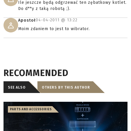
Ile jeszcze będą odgrzewać ten zębatkowy kotlet.
Do d**y z taką robotą ;).
04-04-2011 @
13:22
Apostoł
Moim zdaniem to jest to wibrator.
RECOMMENDED
SEE ALSO
OTHERS BY THIS AUTHOR
PARTS AND ACCESSORIES