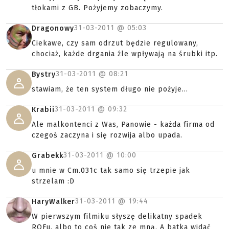
tłokami z GB. Pożyjemy zobaczymy.
31-03-2011 @
05:03
Dragonowy
Ciekawe, czy sam odrzut będzie regulowany,
chociaż, każde drgania źle wpływają na śrubki itp.
31-03-2011 @
08:21
Bystry
stawiam, że ten system długo nie pożyje...
31-03-2011 @
09:32
Krabii
Ale malkontenci z Was, Panowie - każda firma od
czegoś zaczyna i się rozwija albo upada.
31-03-2011 @
10:00
Grabekk
u mnie w Cm.031c tak samo się trzepie jak
strzelam :D
31-03-2011 @
19:44
HaryWalker
W pierwszym filmiku słyszę delikatny spadek
ROFu, albo to coś nie tak ze mną. A batka widać