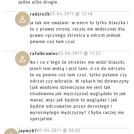
jedno albo drugie.
02-04-2011 @
12:48
radzio2k
ja tak nie uważam- w emce to tylko blaszka i
to z prawej strony, raczej nie widocznej dla
prawo-ręcznego strzelca a odrzut jednak
pewnie coś tam czuć
02-04-2011 @
13:23
rafalkrawiec
No i co z tego że strzelec nie widzi blaszki,
jeżeli inni widzą i jest lans. A co do odrzutu
to na pewno coś tam czuć, tylko pytanie czy
odrzut czy wibracje. W rękach tej dziewczyny
(jak wiadomo dziewczyna nie jest tak
zbudowana jak mężczyzna) wyglądało to jak
masaż, więc jak będzie to wyglądać i jak
będzie odczuwalne przez dorosłego i
wyrośniętego mężczyznę? Chyba raczej nie
specjalnie.
01-04-2011 @
00:02
jaymz87