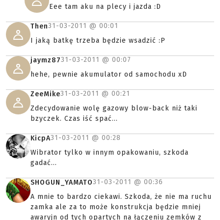
Eee tam aku na plecy i jazda :D
31-03-2011 @
00:01
Then
I jaką batkę trzeba będzie wsadzić :P
31-03-2011 @
00:07
jaymz87
hehe, pewnie akumulator od samochodu xD
31-03-2011 @
00:21
ZeeMike
Zdecydowanie wolę gazowy blow-back niż taki
bzyczek. Czas iść spać...
31-03-2011 @
00:28
KicpA
Wibrator tylko w innym opakowaniu, szkoda
gadać...
31-03-2011 @
00:36
SHOGUN_YAMATO
A mnie to bardzo ciekawi. Szkoda, że nie ma ruchu
zamka ale za to może konstrukcja będzie mniej
awaryjn od tych opartych na łączeniu zemków z