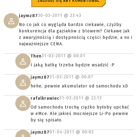
ZALOGUJ SIĘ ABY KOMENTOWAĆ
30-03-2011 @
23:43
jaymz87
No co jak co wygląda bardzo ciekawie, czyżby
konkurencja dla gaziaków z blowem? Ciekawe jak
z awaryjnością i dostępnością części będzie, a no i
najważniejsze CENA.
31-03-2011 @
00:01
Then
I jaką batkę trzeba będzie wsadzić :P
31-03-2011 @
00:07
jaymz87
hehe, pewnie akumulator od samochodu xD
31-03-2011 @
22:13
rafalkrawiec
Od samochodu trochę ciężko byłoby upchać
w eMce. Ale jakieś mocniejsze Li-Po pewnie
by się spisało.
01-04-2011 @
00:02
jaymz87