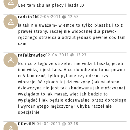
Eee tam aku na plecy i jazda :D
02-04-2011 @
12:48
radzio2k
ja tak nie uważam- w emce to tylko blaszka i to z
prawej strony, raczej nie widocznej dla prawo-
ręcznego strzelca a odrzut jednak pewnie coś tam
czuć
02-04-2011 @
13:23
rafalkrawiec
No i co z tego że strzelec nie widzi blaszki, jeżeli
inni widzą i jest lans. A co do odrzutu to na pewno
coś tam czuć, tylko pytanie czy odrzut czy
wibracje. W rękach tej dziewczyny (jak wiadomo
dziewczyna nie jest tak zbudowana jak mężczyzna)
wyglądało to jak masaż, więc jak będzie to
wyglądać i jak będzie odczuwalne przez dorosłego
i wyrośniętego mężczyznę? Chyba raczej nie
specjalnie.
04-04-2011 @
02:18
DDevilPL