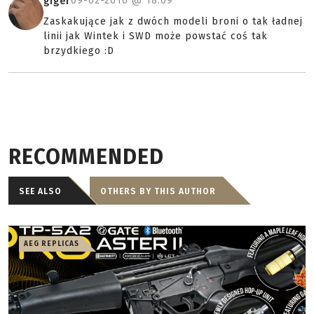
09-02-2016 @
18:09
giger
Zaskakujące jak z dwóch modeli broni o tak ładnej
linii jak Wintek i SWD może powstać coś tak
brzydkiego :D
RECOMMENDED
SEE ALSO
OTHERS BY THIS AUTHOR
AEG REPLICAS