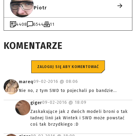
Piotr
4408
6544
11
KOMENTARZE
ZALOGUJ SIĘ ABY KOMENTOWAĆ
09-02-2016 @
08:06
mareq
Nie no, z tym SWD to pojechali po bandzie...
09-02-2016 @
18:09
giger
Zaskakujące jak z dwóch modeli broni o tak
ładnej linii jak Wintek i SWD może powstać
coś tak brzydkiego :D