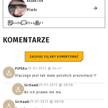
REDAKTOR
Piotr
4408
6544
11
KOMENTARZE
ZALOGUJ SIĘ ABY KOMENTOWAĆ
29-01-2013 @
04:47
PiPERo
Dlaczego jest tak mało polskich prezentacji !?
29-01-2013 @
08:58
SirHawk
Bo ich prawie nie ma.
29-01-2013 @
08:58
SirHawk