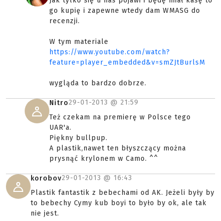
Jak tylko się u nas pojawi i będę miał kasę to
go kupię i zapewne wtedy dam WMASG do
recenzji.
W tym materiale
https://www.youtube.com/watch?
feature=player_embedded&v=smZJtBurlsM
wygląda to bardzo dobrze.
29-01-2013 @
21:59
Nitro
Też czekam na premierę w Polsce tego
UAR'a.
Piękny bullpup.
A plastik,nawet ten błyszczący można
prysnąć krylonem w Camo. ^^
29-01-2013 @
16:43
korobov
Plastik fantastik z bebechami od AK. Jeżeli były by
to bebechy Cymy kub boyi to było by ok, ale tak
nie jest.