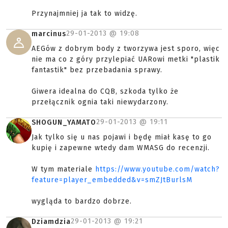
Przynajmniej ja tak to widzę.
29-01-2013 @
19:08
marcinus
AEGów z dobrym body z tworzywa jest sporo, więc
nie ma co z góry przylepiać UARowi metki "plastik
fantastik" bez przebadania sprawy.
Giwera idealna do CQB, szkoda tylko że
przełącznik ognia taki niewydarzony.
29-01-2013 @
19:11
SHOGUN_YAMATO
Jak tylko się u nas pojawi i będę miał kasę to go
kupię i zapewne wtedy dam WMASG do recenzji.
W tym materiale
https://www.youtube.com/watch?
feature=player_embedded&v=smZJtBurlsM
wygląda to bardzo dobrze.
29-01-2013 @
19:21
Dziamdzia