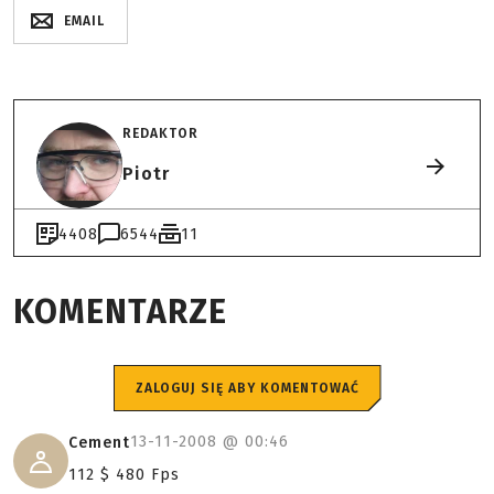
EMAIL
REDAKTOR
Piotr
4408
6544
11
KOMENTARZE
ZALOGUJ SIĘ ABY KOMENTOWAĆ
13-11-2008 @
00:46
Cement
112 $ 480 Fps