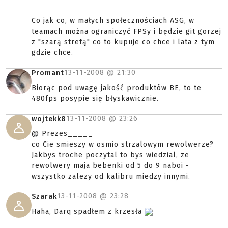
Co jak co, w małych społecznościach ASG, w
teamach można ograniczyć FPSy i będzie git gorzej
z "szarą strefą" co to kupuje co chce i lata z tym
gdzie chce.
13-11-2008 @
21:30
Promant
Biorąc pod uwagę jakość produktów BE, to te
480fps posypie się błyskawicznie.
13-11-2008 @
23:26
wojtekk8
@ Prezes_____
co Cie smieszy w osmio strzalowym rewolwerze?
Jakbys troche poczytal to bys wiedzial, ze
rewolwery maja bebenki od 5 do 9 naboi -
wszystko zalezy od kalibru miedzy innymi.
13-11-2008 @
23:28
Szarak
Haha, Darq spadłem z krzesła