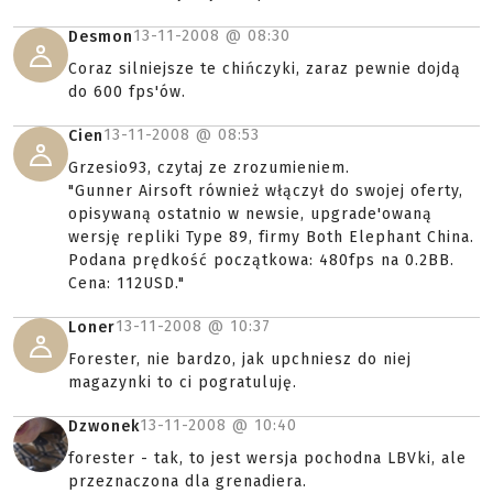
13-11-2008 @
08:30
Desmon
Coraz silniejsze te chińczyki, zaraz pewnie dojdą
do 600 fps'ów.
13-11-2008 @
08:53
Cien
Grzesio93, czytaj ze zrozumieniem.
"Gunner Airsoft również włączył do swojej oferty,
opisywaną ostatnio w newsie, upgrade'owaną
wersję repliki Type 89, firmy Both Elephant China.
Podana prędkość początkowa: 480fps na 0.2BB.
Cena: 112USD."
13-11-2008 @
10:37
Loner
Forester, nie bardzo, jak upchniesz do niej
magazynki to ci pogratuluję.
13-11-2008 @
10:40
Dzwonek
forester - tak, to jest wersja pochodna LBVki, ale
przeznaczona dla grenadiera.