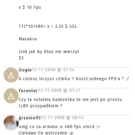
x $ 10 Fps
112*10/480= x = 2,33 $ LOL
Masakra
Link jak by ktoś nie wierzył
$3
13-11-2008 @
07:24
Gogin
A cóżesz liczysz człeku ? Koszt jednego FPS'a ? :/
13-11-2008 @
07:47
forester
Czy ta ostatnia kamizelka to nie jest po prostu
ILBV przypadkiem ?
13-11-2008 @
08:14
grzesio93
omg co za armata ;o 480 fps stock ;<
Ciekawe ile wytrzymie ;p