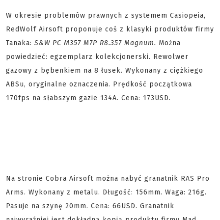
W okresie problemów prawnych z systemem Casiopeia,
RedWolf Airsoft proponuje coś z klasyki produktów firmy
Tanaka:
S&W PC M357 M7P R8.357 Magnum.
Można
powiedzieć: egzemplarz kolekcjonerski. Rewolwer
gazowy z bębenkiem na 8 łusek. Wykonany z ciężkiego
ABSu, oryginalne oznaczenia. Prędkość początkowa
170fps na słabszym gazie 134A. Cena: 173USD.
Na stronie Cobra Airsoft można nabyć granatnik RAS Pro
Arms. Wykonany z metalu. Długość: 156mm. Waga: 216g.
Pasuje na szynę 20mm. Cena: 66USD. Granatnik
najwyraźniej jest dokładną kopią produktu firmy Mad