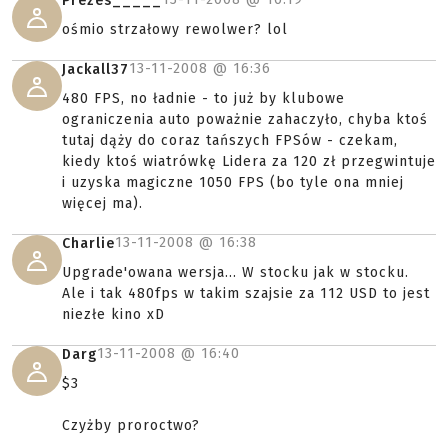
Prezes_____
ośmio strzałowy rewolwer? lol
13-11-2008 @
16:36
Jackall37
480 FPS, no ładnie - to już by klubowe
ograniczenia auto poważnie zahaczyło, chyba ktoś
tutaj dąży do coraz tańszych FPSów - czekam,
kiedy ktoś wiatrówkę Lidera za 120 zł przegwintuje
i uzyska magiczne 1050 FPS (bo tyle ona mniej
więcej ma).
13-11-2008 @
16:38
Charlie
Upgrade'owana wersja... W stocku jak w stocku.
Ale i tak 480fps w takim szajsie za 112 USD to jest
niezłe kino xD
13-11-2008 @
16:40
Darg
$3
Czyżby proroctwo?