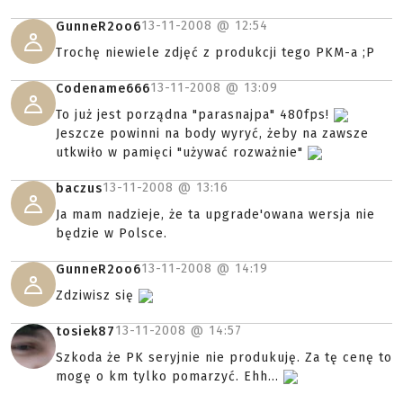
13-11-2008 @
12:54
GunneR2oo6
Trochę niewiele zdjęć z produkcji tego PKM-a ;P
13-11-2008 @
13:09
Codename666
To już jest porządna "parasnajpa" 480fps!
Jeszcze powinni na body wyryć, żeby na zawsze
utkwiło w pamięci "używać rozważnie"
13-11-2008 @
13:16
baczus
Ja mam nadzieje, że ta upgrade'owana wersja nie
będzie w Polsce.
13-11-2008 @
14:19
GunneR2oo6
Zdziwisz się
13-11-2008 @
14:57
tosiek87
Szkoda że PK seryjnie nie produkuję. Za tę cenę to
mogę o km tylko pomarzyć. Ehh...