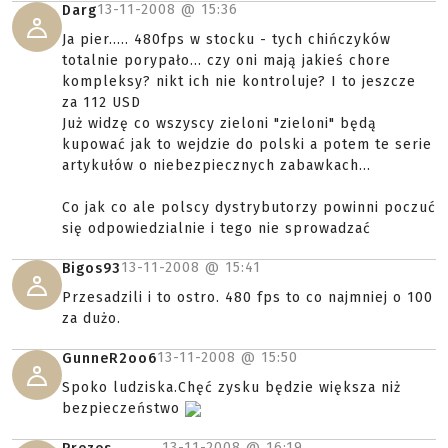
13-11-2008 @
15:36
Darg
Ja pier..... 480fps w stocku - tych chińczyków
totalnie porypało... czy oni mają jakieś chore
kompleksy? nikt ich nie kontroluje? I to jeszcze
za 112 USD
Już widzę co wszyscy zieloni "zieloni" będą
kupować jak to wejdzie do polski a potem te serie
artykułów o niebezpiecznych zabawkach...
Co jak co ale polscy dystrybutorzy powinni poczuć
się odpowiedzialnie i tego nie sprowadzać
13-11-2008 @
15:41
Bigos93
Przesadzili i to ostro. 480 fps to co najmniej o 100
za dużo.
13-11-2008 @
15:50
GunneR2oo6
Spoko ludziska.Chęć zysku będzie większa niż
bezpieczeństwo
13-11-2008 @
16:19