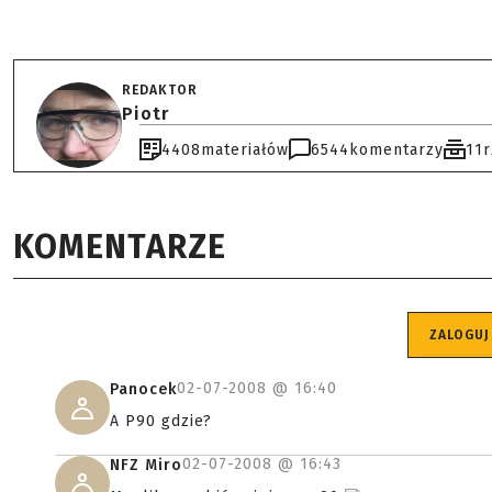
REDAKTOR
Piotr
4408
materiałów
6544
komentarzy
11
KOMENTARZE
ZALOGUJ
02-07-2008 @
16:40
Panocek
A P90 gdzie?
02-07-2008 @
16:43
NFZ Miro