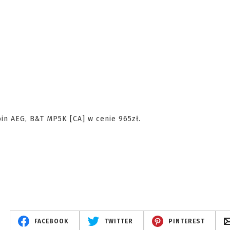
bin AEG, B&T MP5K [CA] w cenie 965zł.
FACEBOOK
TWITTER
PINTEREST