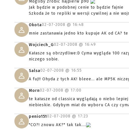
Mogliby zrobić najpierw p90
Jak będzie w podobnej cenie to będzie fajnie
Szkoda że to repliki w wersji cywilnej a nie wo
02-07-2008 @
16:48
Okota
mnie zastanawia jedno kto kupuje AK od CA? te p
02-07-2008 @
16:49
Wojciech_G
Kałasze są obrzydliwe:D Cyma wygląda 100 razy
niczego sobie.
02-07-2008 @
16:55
Salsa
A fuJ!! Ohyda z tych AK! bleee... ale MP5K nic
02-07-2008 @
17:00
Morn
te kałasze od classica wyglądają o niebo lepiej
niebieskie. Gdybym miał do wyboru CA czy cyma
02-07-2008 @
17:23
penio151
"CO?! znowu AK?" tak tak....