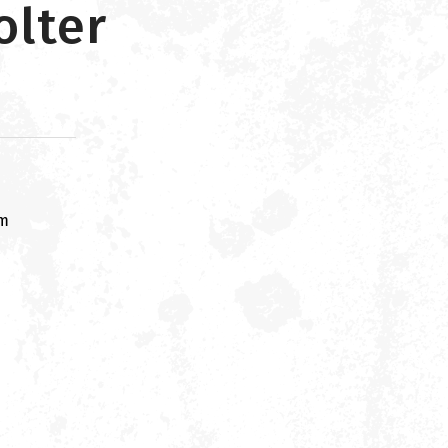
olter
om