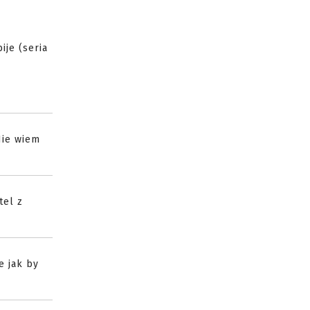
ije (seria
Nie wiem
tel z
e jak by