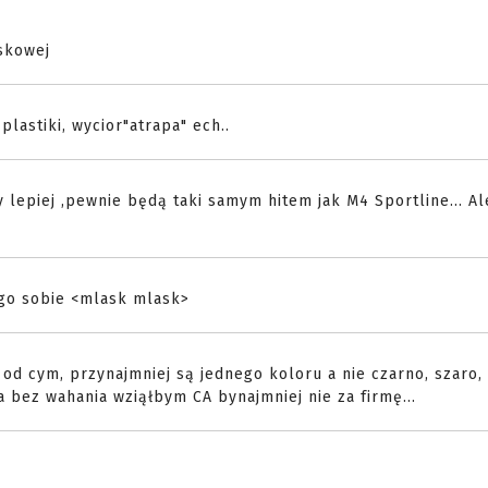
jskowej
lastiki, wycior"atrapa" ech..
 lepiej ,pewnie będą taki samym hitem jak M4 Sportline... A
zego sobie <mlask mlask>
 od cym, przynajmniej są jednego koloru a nie czarno, szaro,
 bez wahania wziąłbym CA bynajmniej nie za firmę...