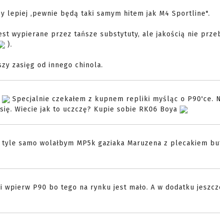
y lepiej ,pewnie będą taki samym hitem jak M4 Sportline".
est wypierane przez tańsze substytuty, ale jakością nie przeb
).
zy zasięg od innego chinola.
?
Specjalnie czekałem z kupnem repliki myśląc o P90'ce. 
 się. Wiecie jak to uczczę? Kupie sobie RK06 Boya
 tyle samo wolałbym MP5k gaziaka Maruzena z plecakiem bu
li wpierw P90 bo tego na rynku jest mało. A w dodatku jeszcz