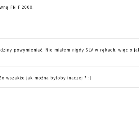
owną FN F 2000.
adziny powymieniać. Nie miałem nigdy SLV w rękach, więc o ja
Bo wszakże jak można byłoby inaczej ? :]