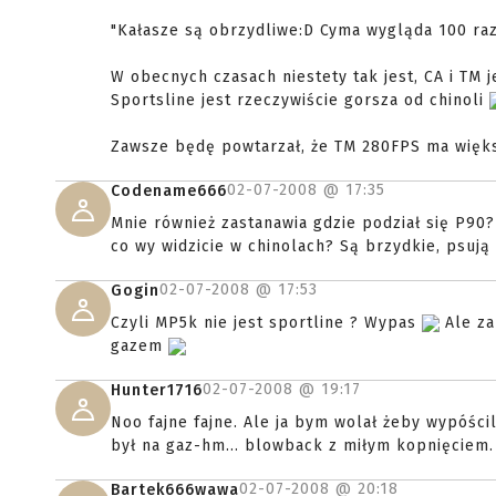
"Kałasze są obrzydliwe:D Cyma wygląda 100 raz
W obecnych czasach niestety tak jest, CA i TM j
Sportsline jest rzeczywiście gorsza od chinoli
Zawsze będę powtarzał, że TM 280FPS ma więks
02-07-2008 @
17:35
Codename666
Mnie również zastanawia gdzie podział się P90
co wy widzicie w chinolach? Są brzydkie, psują
02-07-2008 @
17:53
Gogin
Czyli MP5k nie jest sportline ? Wypas
Ale za
gazem
02-07-2008 @
19:17
Hunter1716
Noo fajne fajne. Ale ja bym wolał żeby wypóści
był na gaz-hm... blowback z miłym kopnięciem.
02-07-2008 @
20:18
Bartek666wawa