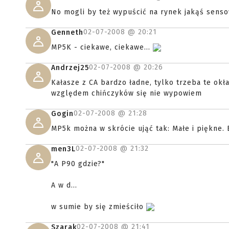
No mogli by też wypuścić na rynek jakąś sens
02-07-2008 @
20:21
Genneth
MP5K - ciekawe, ciekawe...
02-07-2008 @
20:26
Andrzej25
Kałasze z CA bardzo ładne, tylko trzeba te okł
względem chińczyków się nie wypowiem
02-07-2008 @
21:28
Gogin
MP5k można w skrócie ująć tak: Małe i piękne. 
02-07-2008 @
21:32
men3L
"A P90 gdzie?"
A w d...
w sumie by się zmieściło
02-07-2008 @
21:41
Szarak