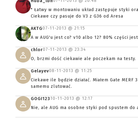
07-11-2013 @
20:48
Huba_lbn
" Łatwy w montowaniu układ zastępuje styki or
Ciekawe czy pasuje do V3 z G36 od Aresa
07-11-2013 @
21:15
AKTG
A w AUG'u jest co? v10 albo 12? 80% części jes
07-11-2013 @
23:34
chlor
O, brzmi dość ciekawie ale poczekam na testy.
08-11-2013 @
11:25
Gelayev
Ciekawe ile będzie działać. Miałem Gate MERF 3.
samemu zlutować.
10-11-2013 @
12:17
GOGI123
Nie, ale AUG ma osobne styki pod spustem do