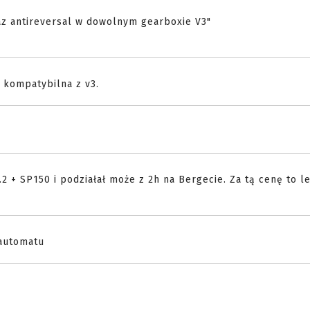
az antireversal w dowolnym gearboxie V3"
t kompatybilna z v3.
2 + SP150 i podziałał może z 2h na Bergecie. Za tą cenę to le
 automatu