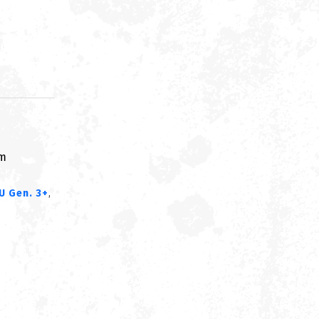
om
U Gen. 3+
,