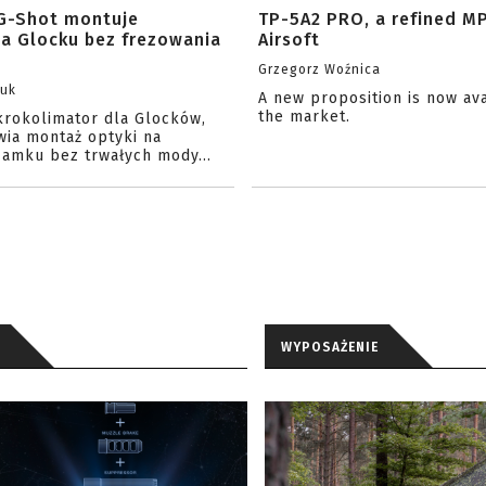
G-Shot montuje
TP-5A2 PRO, a refined M
na Glocku bez frezowania
Airsoft
Grzegorz Woźnica
zuk
A new proposition is now av
the market.
krokolimator dla Glocków,
wia montaż optyki na
amku bez trwałych mody...
WYPOSAŻENIE