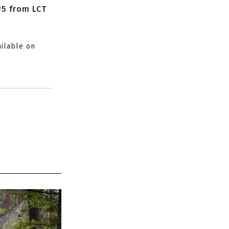
P5 from LCT
ailable on