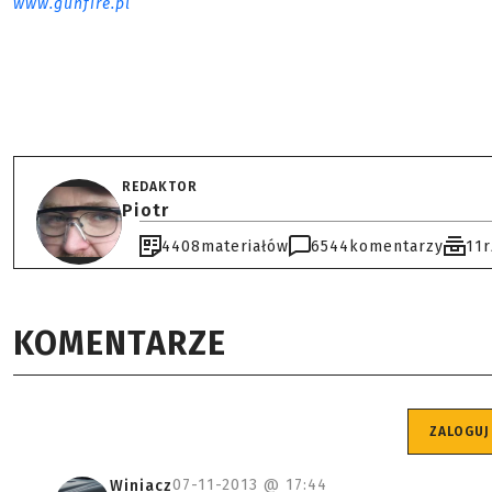
www.gunfire.pl
REDAKTOR
Piotr
4408
materiałów
6544
komentarzy
11
KOMENTARZE
ZALOGUJ
07-11-2013 @
17:44
Winiacz