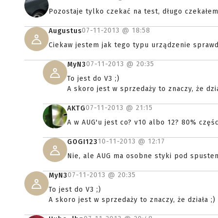
Pozostaje tylko czekać na test, długo czekałem
07-11-2013 @
18:58
Augustus
Ciekaw jestem jak tego typu urządzenie spraw
07-11-2013 @
20:35
MyN3
To jest do V3 ;)
A skoro jest w sprzedaży to znaczy, że dzia
07-11-2013 @
21:15
AKTG
A w AUG'u jest co? v10 albo 12? 80% częśc
10-11-2013 @
12:17
GOGI123
Nie, ale AUG ma osobne styki pod spuste
07-11-2013 @
20:35
MyN3
To jest do V3 ;)
A skoro jest w sprzedaży to znaczy, że działa ;)