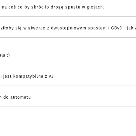
 na coś co by skróciło drogę spustu w gietach.
dziłoby się w giwerce z dwustopniowym spustem i GBv3 - jak
ła ;)
i jest kompatybilna z v3.
m do automatu