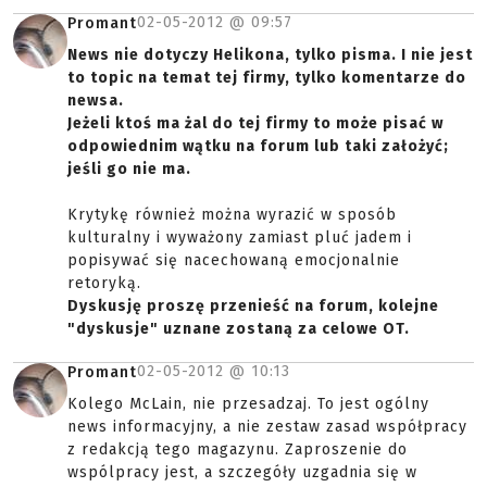
02-05-2012 @
09:57
Promant
News nie dotyczy Helikona, tylko pisma. I nie jest
to topic na temat tej firmy, tylko komentarze do
newsa.
Jeżeli ktoś ma żal do tej firmy to może pisać w
odpowiednim wątku na forum lub taki założyć;
jeśli go nie ma.
Krytykę również można wyrazić w sposób
kulturalny i wyważony zamiast pluć jadem i
popisywać się nacechowaną emocjonalnie
retoryką.
Dyskusję proszę przenieść na forum, kolejne
"dyskusje" uznane zostaną za celowe OT.
02-05-2012 @
10:13
Promant
Kolego McLain, nie przesadzaj. To jest ogólny
news informacyjny, a nie zestaw zasad współpracy
z redakcją tego magazynu. Zaproszenie do
wspólpracy jest, a szczegóły uzgadnia się w