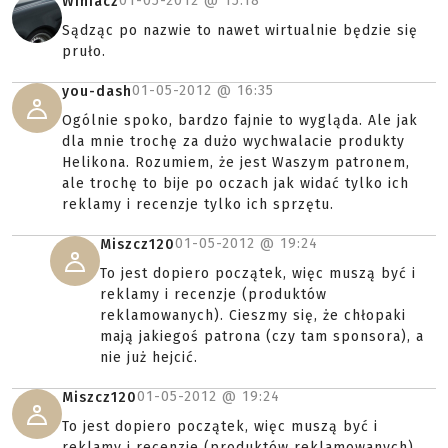
01-05-2012 @
15:18
Winiacz
Sądząc po nazwie to nawet wirtualnie będzie się
pruło.
01-05-2012 @
16:35
you-dash
Ogólnie spoko, bardzo fajnie to wygląda. Ale jak
dla mnie trochę za dużo wychwalacie produkty
Helikona. Rozumiem, że jest Waszym patronem,
ale trochę to bije po oczach jak widać tylko ich
reklamy i recenzje tylko ich sprzętu.
01-05-2012 @
19:24
Miszcz120
To jest dopiero początek, więc muszą być i
reklamy i recenzje (produktów
reklamowanych). Cieszmy się, że chłopaki
mają jakiegoś patrona (czy tam sponsora), a
nie już hejcić.
01-05-2012 @
19:24
Miszcz120
To jest dopiero początek, więc muszą być i
reklamy i recenzje (produktów reklamowanych).