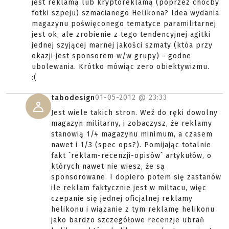
jest reklamą lub kryptoreklamą (poprzez choćby
fotki szpeju) szmacianego Helikona? Idea wydania
magazynu poświęconego tematyce paramilitarnej
jest ok, ale zrobienie z tego tendencyjnej agitki
jednej szyjącej marnej jakości szmaty (któa przy
okazji jest sponsorem w/w grupy) - godne
ubolewania. Krótko mówiąc zero obiektywizmu.
:(
01-05-2012 @
23:33
tabodesign
Jest wiele takich stron. Weź do ręki dowolny
magazyn militarny, i zobaczysz, że reklamy
stanowią 1/4 magazynu minimum, a czasem
nawet i 1/3 (spec ops?). Pomijając totalnie
fakt `reklam-recenzji-opisów` artykułów, o
których nawet nie wiesz, że są
sponsorowane. I dopiero potem się zastanów
ile reklam faktycznie jest w miltacu, więc
czepanie się jednej oficjalnej reklamy
helikonu i wiązanie z tym reklamę helikonu
jako bardzo szczegółowe recenzje ubrań