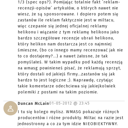
1/3 (spec ops?). Pomijając totalnie fakt `reklam-
recenzji-opisów` artykułów, o których nawet nie
wiesz, że są sponsorowane. I dopiero potem się
zastanów ile reklam faktycznie jest w miltacu,
więc czepanie się jednej oficjalnej reklamy
helikonu i wiązanie z tym reklamę helikonu jako
bardzo szczegółowe recenzje ubrań helikonu,
który helikon nam dostarcza jest co najmniej
śmieszne, (bo co innego mamy recenzować jak nie
to co dostajemy?...) a nawet żałosne, że tak
pomyślałeś. W takim wypadku pod każdą recenzją
na wmasg powinieneś pisać, że reklamują sprzęt,
który dostali od jakiejś firmy...zastanów się jak
bardzo to jest logiczne ;). Naprawdę, czytając
takie komentarze odechciewa się jakiejkolwiek
polemiki z postami na takim poziomie.
01-05-2012 @
23:45
Duncan McLain
I tu się kolego mylisz. WMASG pokazuje różnych
producentów i różne produkty. Miltac na razie jest
jednostronny a co za tym idzie NIEOBIEKTYWNY.