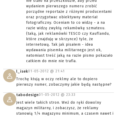
nie stało na przeszkodzie, aby przed
wydaniem pierwszego numeru zrobić
porządne reportaże z różnymi producentami
oraz przygotwac obiektywny materiał
fotograficzny. Oceniam to co widzę - a na
razie widzę zwykłą rekamówkę szmatexu.
(taką, jak reklamówki TESCO czy Kauflandu,
które znajduję w skrzynce) tyle, że
internetową. Tak jak pisałem - idea
wydawania pisemka militarnego jest ok,
natomiast treść jaką na razie pismo pokazało
całkiem do mnie nie trafia.
01-05-2012 @
21:41
l_isek
Trochę kłują w oczy reklmy ale to dopiero
pierwszy numer, zobaczymy jakie będą następne?
01-05-2012 @
23:33
tabodesign
Jest wiele takich stron. Weź do ręki dowolny
magazyn militarny, i zobaczysz, że reklamy
stanowią 1/4 magazynu minimum, a czasem nawet i