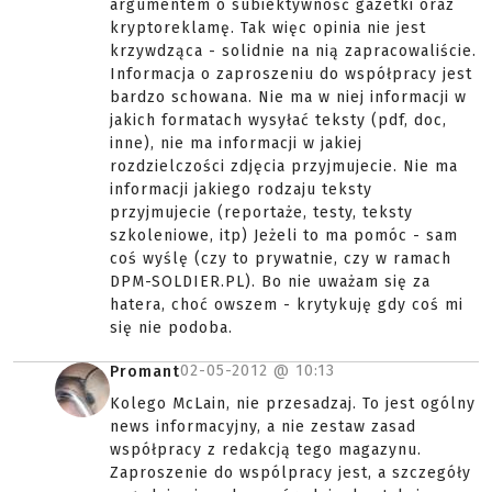
argumentem o subiektywność gazetki oraz
kryptoreklamę. Tak więc opinia nie jest
krzywdząca - solidnie na nią zapracowaliście.
Informacja o zaproszeniu do współpracy jest
bardzo schowana. Nie ma w niej informacji w
jakich formatach wysyłać teksty (pdf, doc,
inne), nie ma informacji w jakiej
rozdzielczości zdjęcia przyjmujecie. Nie ma
informacji jakiego rodzaju teksty
przyjmujecie (reportaże, testy, teksty
szkoleniowe, itp) Jeżeli to ma pomóc - sam
coś wyślę (czy to prywatnie, czy w ramach
DPM-SOLDIER.PL). Bo nie uważam się za
hatera, choć owszem - krytykuję gdy coś mi
się nie podoba.
02-05-2012 @
10:13
Promant
Kolego McLain, nie przesadzaj. To jest ogólny
news informacyjny, a nie zestaw zasad
współpracy z redakcją tego magazynu.
Zaproszenie do wspólpracy jest, a szczegóły