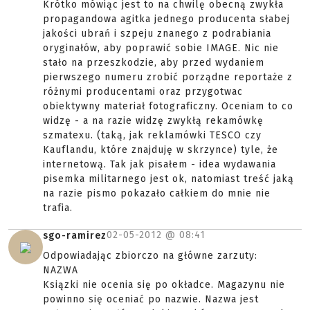
Krótko mówiąc jest to na chwilę obecną zwykła
propagandowa agitka jednego producenta słabej
jakości ubrań i szpeju znanego z podrabiania
oryginałów, aby poprawić sobie IMAGE. Nic nie
stało na przeszkodzie, aby przed wydaniem
pierwszego numeru zrobić porządne reportaże z
różnymi producentami oraz przygotwac
obiektywny materiał fotograficzny. Oceniam to co
widzę - a na razie widzę zwykłą rekamówkę
szmatexu. (taką, jak reklamówki TESCO czy
Kauflandu, które znajduję w skrzynce) tyle, że
internetową. Tak jak pisałem - idea wydawania
pisemka militarnego jest ok, natomiast treść jaką
na razie pismo pokazało całkiem do mnie nie
trafia.
02-05-2012 @
08:41
sgo-ramirez
Odpowiadając zbiorczo na główne zarzuty:
NAZWA
Ksiązki nie ocenia się po okładce. Magazynu nie
powinno się oceniać po nazwie. Nazwa jest