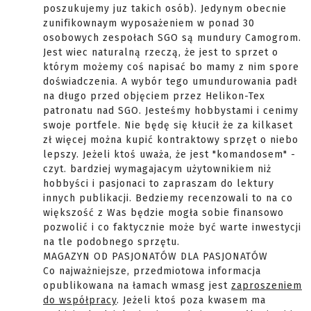
poszukujemy juz takich osób). Jedynym obecnie
zunifikownaym wyposażeniem w ponad 30
osobowych zespołach SGO są mundury Camogrom.
Jest wiec naturalną rzeczą, że jest to sprzet o
którym możemy coś napisać bo mamy z nim spore
doświadczenia. A wybór tego umundurowania padł
na długo przed objęciem przez Helikon-Tex
patronatu nad SGO. Jesteśmy hobbystami i cenimy
swoje portfele. Nie będę się kłucił że za kilkaset
zł więcej można kupić kontraktowy sprzęt o niebo
lepszy. Jeżeli ktoś uważa, że jest "komandosem" -
czyt. bardziej wymagajacym użytownikiem niż
hobbyści i pasjonaci to zapraszam do lektury
innych publikacji. Bedziemy recenzowali to na co
większość z Was będzie mogła sobie finansowo
pozwolić i co faktycznie może być warte inwestycji
na tle podobnego sprzętu.
MAGAZYN OD PASJONATÓW DLA PASJONATÓW
Co najważniejsze, przedmiotowa informacja
opublikowana na łamach wmasg jest
zaproszeniem
do współpracy
. Jeżeli ktoś poza kwasem ma