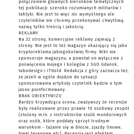
połączeniem głównych kierunków tematycznych
tej publikacji: szeroko rozumianych militarów i
taktyki. Nie jest to więc nic wymyślnego ale
czytelników nie chcemy przekonywać chwytliwą
nazwą tylko treścią i jakością.
REKLAMY
Na 32 strony, komercyjne reklamy zajmują 2
strony. Nie jest to też magazyn ukazujący się jako
kryptoreklama jakiegokolwiej firmy. Nikt nie
sponsoruje magazynu, a powstał on wyłącznie z
poświęcenia mojego i kolegów z SGO Gdańsk,
tabodesign i ITHold. Redakcja z góry zaznacza też,
że jeżeli w ogóle dojdzie do sytuacji
sponsorowania artykuły czytelnik będzie o tym
jasno poinformowany.
BRAK OBIEKTYWIZU
Bardzo krzywdząca ocena, zważywszy że recenzje
były realizowane przez prawie 10 osobowy zespół
(złożony m.in. z instruktorów służb mundurowych
oraz osób, które poddały sprzęt trudnym
warunkom - tażanie się w błocie, zjazdy linowe,
biegi terenowe etc). Recenzja jest efektem