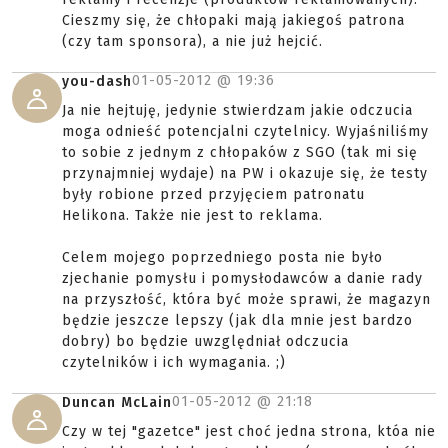
Cieszmy się, że chłopaki mają jakiegoś patrona
(czy tam sponsora), a nie już hejcić.
01-05-2012 @
19:36
you-dash
Ja nie hejtuję, jedynie stwierdzam jakie odczucia
moga odnieść potencjalni czytelnicy. Wyjaśniliśmy
to sobie z jednym z chłopaków z SGO (tak mi się
przynajmniej wydaje) na PW i okazuje się, że testy
były robione przed przyjęciem patronatu
Helikona. Także nie jest to reklama.
Celem mojego poprzedniego posta nie było
zjechanie pomysłu i pomysłodawców a danie rady
na przyszłość, która być może sprawi, że magazyn
będzie jeszcze lepszy (jak dla mnie jest bardzo
dobry) bo będzie uwzględniał odczucia
czytelników i ich wymagania. ;)
01-05-2012 @
21:18
Duncan McLain
Czy w tej "gazetce" jest choć jedna strona, któa nie