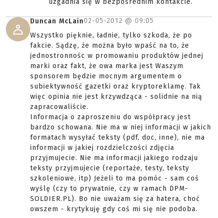
uzgadnia się w bezpośrednim kontakcie.
02-05-2012 @
09:05
Duncan McLain
Wszystko pięknie, ładnie, tylko szkoda, że po
fakcie. Sądzę, że można było wpaść na to, że
jednostronnośc w promowaniu produktów jednej
marki oraz fakt, że owa marka jest Waszym
sponsorem będzie mocnym argumentem o
subiektywność gazetki oraz kryptoreklamę. Tak
więc opinia nie jest krzywdząca - solidnie na nią
zapracowaliście.
Informacja o zaproszeniu do współpracy jest
bardzo schowana. Nie ma w niej informacji w jakich
formatach wysyłać teksty (pdf, doc, inne), nie ma
informacji w jakiej rozdzielczości zdjęcia
przyjmujecie. Nie ma informacji jakiego rodzaju
teksty przyjmujecie (reportaże, testy, teksty
szkoleniowe, itp) Jeżeli to ma pomóc - sam coś
wyślę (czy to prywatnie, czy w ramach DPM-
SOLDIER.PL). Bo nie uważam się za hatera, choć
owszem - krytykuję gdy coś mi się nie podoba.