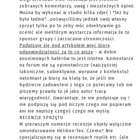
zebranych komentarzy, uwag i niezależnych opinii.
Można by wykonać w studio kilka zdjeć i "też by
było ładnie"...poświęciliśmy jednak swój własny
sprzęt tylko po to żeby móc obiektywnie go
ocenić ale niektórym wystarcza informacja że to
sponsor grupy i zarzucanie stronniczości.
Podpisuję się pod artykułem więc biorę
odpowiedzialność za to co piszę
- w dobie
anonimowych haterów to jest istotne. Komentarze
na forum nie są opiniotwórcze (najczęściej
lakoniczne, subiektywne, wyrwane z kontekstu)
natomiast ja biorę na klatę to, że jeśli nie
będziecie zadowoleni z tego co polecamy lub nie
piszemy prawdy to JA jako autor tracę
wiarygodność. Gwarantuje, że nie podpisuje się i
nie podpiszę się pod niczym czego nie popieram
ani nie napiszę czegoś czego nie myślę.
RECENZJE SPRZĘTU
W pierwszym numerze recenzje objeły wyłącznie
umundurowanie Helikon-Tex. Czemu? Nie
specjalizujemy się w recenzjach replik etc. (ale