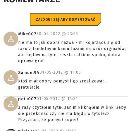
ZALOGUJ SIĘ ABY KOMENTOWAĆ
30-04-2012 @
23:55
Mike007
nie ma to jak dobra nazwa - mi kojarząca się od
razu z tandetnymi kamuflażami na wzór orginałów,
ale hejtów na tyle, reszta całkiem spoko, dobra
oprawa graf
01-05-2012 @
11:05
Samuel94
ktoś miał dobry pomysł i go zrealizował ..
gratulacje
01-05-2012 @
14:31
poiu007
3 razy czytałem tytuł zanim kliknąłem w link, żeby
sie przekonać czy nie ma błędu w tytule:D
Przyznam, że pomysł super!