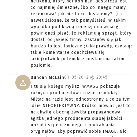
helikonu, który helikon nam dostarcza jest
co najmniej śmieszne, (bo co innego mamy
recenzować jak nie to co dostajemy?...) a
nawet żałosne, że tak pomyślałeś. W takim
wypadku pod każdą recenzją na wmasg
powinieneś pisać, że reklamują sprzęt, który
dostali od jakiejś firmy...zastanów się jak
bardzo to jest logiczne ;). Naprawdę, czytając
takie komentarze odechciewa się
jakiejkolwiek polemiki z postami na takim
poziomie.
01-05-2012 @
23:45
Duncan McLain
I tu się kolego mylisz. WMASG pokazuje
różnych producentów i różne produkty.
Miltac na razie jest jednostronny a co za tym
idzie NIEOBIEKTYWNY. Krótko mówiąc jest to
na chwilę obecną zwykła propagandowa
agitka jednego producenta słabej jakości
ubrań i szpeju znanego z podrabiania
oryginałów, aby poprawić sobie IMAGE. Nic