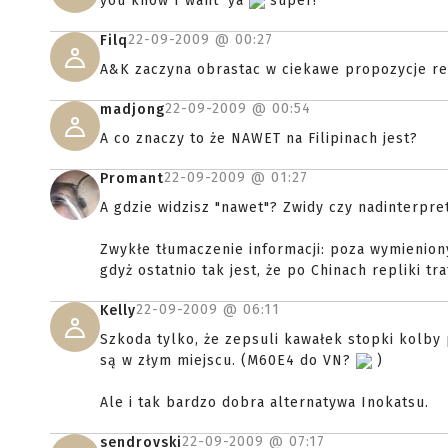
you know I want 'ya
super!
22-09-2009 @
00:27
Filq
A&K zaczyna obrastac w ciekawe propozycje rep
22-09-2009 @
00:54
madjong
A co znaczy to że NAWET na Filipinach jest?
22-09-2009 @
01:27
Promant
A gdzie widzisz "nawet"? Zwidy czy nadinterpre
Zwykłe tłumaczenie informacji: poza wymienion
gdyż ostatnio tak jest, że po Chinach repliki tra
22-09-2009 @
06:11
Kelly
Szkoda tylko, że zepsuli kawałek stopki kolb
są w złym miejscu. (M60E4 do VN?
)
Ale i tak bardzo dobra alternatywa Inokatsu.
22-09-2009 @
07:17
sendrovski