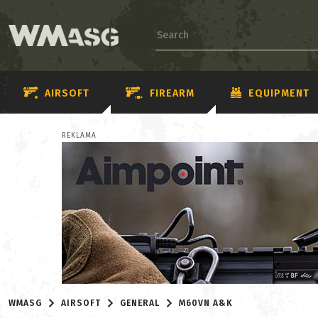
AIRSOFT
FIREARM
EQUIPMENT
REKLAMA
WMASG
AIRSOFT
GENERAL
M60VN A&K