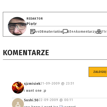
REDAKTOR
Piotr
4408
materiałów
6544
komentarzy
11
KOMENTARZE
ZALOGUJ
21-09-2009 @
23:51
sjzmisiek
i want one ;p
22-09-2009 @
00:11
Sushi.50