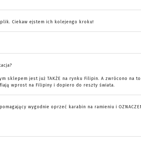
lik. Ciekaw ejstem ich kolejengo kroku!
tacja?
ym sklepem jest już TAKŻE na rynku Filipin. A zwrócono na t
fiają wprost na Filipiny i dopiero do reszty świata.
y pomagający wygodnie oprzeć karabin na ramieniu i OZNACZE