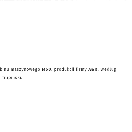
rabinu maszynowego
M60
, produkcji firmy
A&K.
Według
 filipiński.