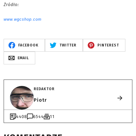
Źródło:
www.wgcshop.com
FACEBOOK
TWITTER
PINTEREST
EMAIL
REDAKTOR
Piotr
4408
6544
11