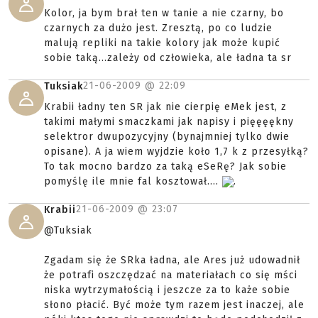
Kolor, ja bym brał ten w tanie a nie czarny, bo
czarnych za dużo jest. Zresztą, po co ludzie
malują repliki na takie kolory jak może kupić
sobie taką...zależy od człowieka, ale ładna ta sr
21-06-2009 @
22:09
Tuksiak
Krabii ładny ten SR jak nie cierpię eMek jest, z
takimi małymi smaczkami jak napisy i pięęęękny
selektror dwupozycyjny (bynajmniej tylko dwie
opisane). A ja wiem wyjdzie koło 1,7 k z przesyłką?
To tak mocno bardzo za taką eSeRę? Jak sobie
pomyślę ile mnie fal kosztował....
.
21-06-2009 @
23:07
Krabii
@Tuksiak
Zgadam się że SRka ładna, ale Ares już udowadnił
że potrafi oszczędzać na materiałach co się mści
niska wytrzymałością i jeszcze za to każe sobie
słono płacić. Być może tym razem jest inaczej, ale