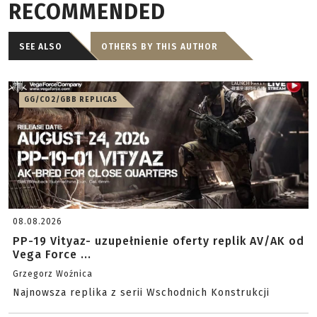
RECOMMENDED
SEE ALSO
OTHERS BY THIS AUTHOR
GG/CO2/GBB REPLICAS
08.08.2026
PP-19 Vityaz- uzupełnienie oferty replik AV/AK od
Vega Force ...
Grzegorz Woźnica
Najnowsza replika z serii Wschodnich Konstrukcji