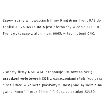
Zapowiadany w nowościach firmy
King Arms
front RAS do
repliki AEG
SIG556 Holo
jest oferowany w cenie 122USD.
Front wykonano z aluminium 6065, w technologii CNC.
Z oferty firmy
G&P
WGC proponuje limitowaną serię
urządzeń wylotowych CQB
z oznaczeniami
skull frog
oraz
close killer
, w kolorze piaskowym. Dostępne są wersje na
gwint 14mm "-" oraz 14mm "+". Cena za sztukę: 23USD.