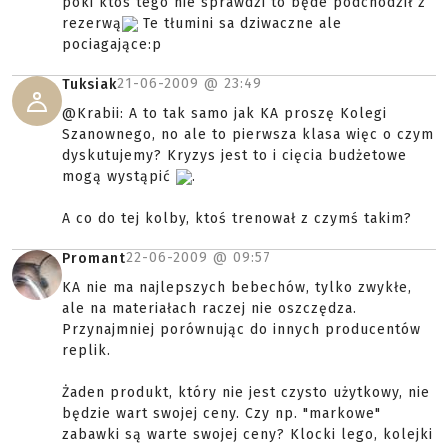
póki ktos tego nie sprawdzi to będe podchodził z
rezerwą
Te tłumini sa dziwaczne ale
pociagające:p
21-06-2009 @
23:49
Tuksiak
@Krabii: A to tak samo jak KA proszę Kolegi
Szanownego, no ale to pierwsza klasa więc o czym
dyskutujemy? Kryzys jest to i cięcia budżetowe
mogą wystąpić
.
A co do tej kolby, ktoś trenował z czymś takim?
22-06-2009 @
09:57
Promant
KA nie ma najlepszych bebechów, tylko zwykłe,
ale na materiałach raczej nie oszczędza.
Przynajmniej porównując do innych producentów
replik.
Żaden produkt, który nie jest czysto użytkowy, nie
będzie wart swojej ceny. Czy np. "markowe"
zabawki są warte swojej ceny? Klocki lego, kolejki