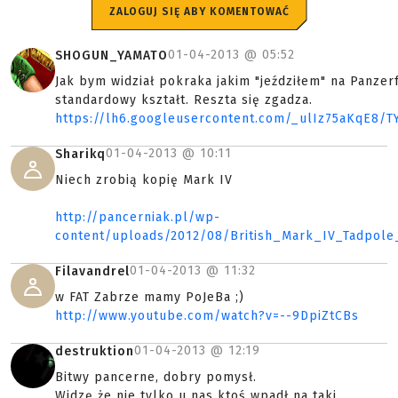
ZALOGUJ SIĘ ABY KOMENTOWAĆ
01-04-2013 @
05:52
SHOGUN_YAMATO
Jak bym widział pokraka jakim "jeździłem" na Panzerf
standardowy kształt. Reszta się zgadza.
https://lh6.googleusercontent.com/_ulIz75aKqE8
01-04-2013 @
10:11
Sharikq
Niech zrobią kopię Mark IV
http://pancerniak.pl/wp-
content/uploads/2012/08/British_Mark_IV_Tadpole
01-04-2013 @
11:32
Filavandrel
w FAT Zabrze mamy PoJeBa ;)
http://www.youtube.com/watch?v=--9DpiZtCBs
01-04-2013 @
12:19
destruktion
Bitwy pancerne, dobry pomysł.
Widzę że nie tylko u nas ktoś wpadł na taki