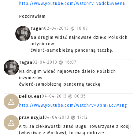
http://www.youtube.com/watch?v=v6dckSvaenE
Pozdrawiam.
02-04-2013 @
16:07
Tagan
Na drugim widać najnowsze dzieło Polskich
inżynierów
ćwierć-samobieżną pancerną taczkę.
02-04-2013 @
16:07
Tagan
Na drugim widać najnowsze dzieło Polskich
inżynierów
ćwierć-samobieżną pancerną taczkę.
04-04-2013 @
00:35
DeliQuent
http://www.youtube.com/watch?v=DbmFLc7MIng
04-04-2013 @
17:12
pravincyjal
A tu sa ciekawostki znad Bugu. Towarzysze z Rosji
(właściwie z Moskwy), to mają dobrze: