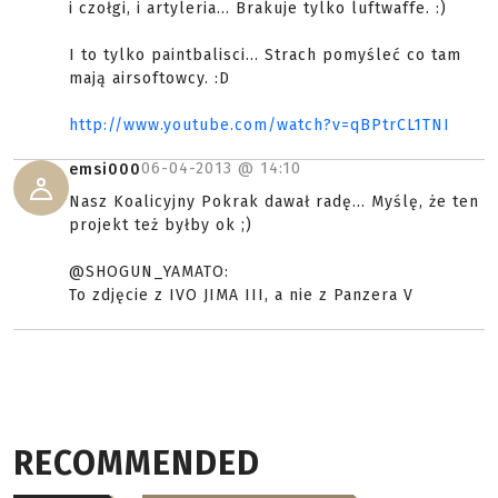
i czołgi, i artyleria... Brakuje tylko luftwaffe. :)
I to tylko paintbalisci... Strach pomyśleć co tam
mają airsoftowcy. :D
http://www.youtube.com/watch?v=qBPtrCL1TNI
06-04-2013 @
14:10
emsi000
Nasz Koalicyjny Pokrak dawał radę... Myślę, że ten
projekt też byłby ok ;)
@SHOGUN_YAMATO:
To zdjęcie z IVO JIMA III, a nie z Panzera V
RECOMMENDED