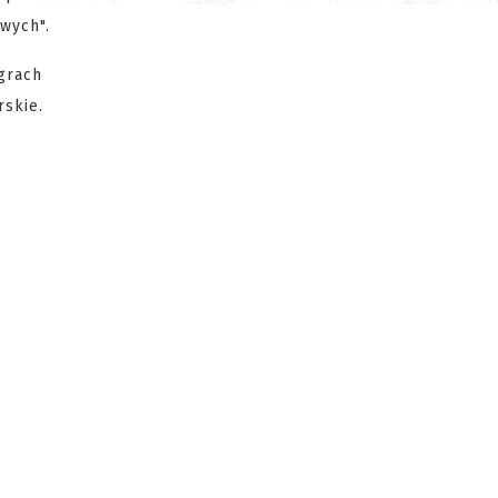
wych".
grach
skie.