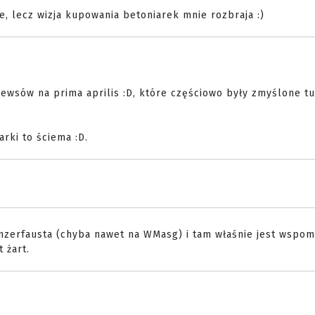
, lecz wizja kupowania betoniarek mnie rozbraja :)
ewsów na prima aprilis :D, które częściowo były zmyślone tu
rki to ściema :D.
anzerfausta (chyba nawet na WMasg) i tam właśnie jest wspom
 żart.