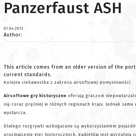
Panzerfaust ASH
01.04.2013
Author:
This article comes from an older version of the port
current standards.
Kolejna ciekawostka z zakresu airsoftowej pomysłowości.
Airsoftowe gry historyczne
oferują graczom niepowtarzaln
się coraz prężniej w różnych regionach kraju. Jednak sama
wystarcza.
Dlatego rozgrywki wzbogacane są wykorzystaniem pojazdów
urozmaicenie gier historycznych, gadżetów jest wyrzutnia