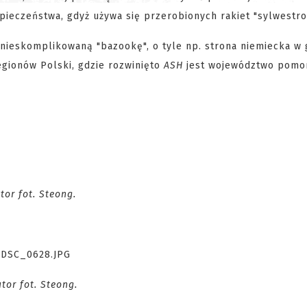
pieczeństwa, gdyż używa się przerobionych rakiet "sylwestro
 nieskomplikowaną "bazookę", o tyle np. strona niemiecka w 
egionów Polski, gdzie rozwinięto
ASH
jest województwo pomor
or fot. Steong.
tor fot. Steong.