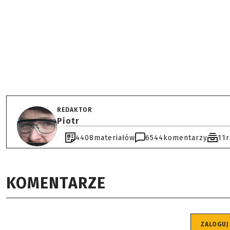
REDAKTOR
Piotr
4408
materiałów
6544
komentarzy
11
KOMENTARZE
ZALOGUJ