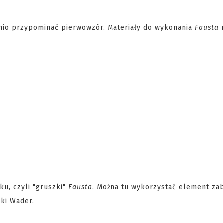
ednio przypominać pierwowzór. Materiały do wykonania
Fausta
u, czyli "gruszki"
Fausta
. Można tu wykorzystać element za
rki Wader.