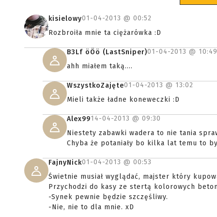
01-04-2013 @
00:52
kisielowy
Rozbroiła mnie ta ciężarówka :D
01-04-2013 @
10:4
B3Lf öÖö (LastSniper)
ahh miałem taką....
01-04-2013 @
13:02
WszystkoZajęte
Mieli także ładne koneweczki :D
14-04-2013 @
09:30
Alex99
Niestety zabawki wadera to nie tania spra
Chyba że potaniały bo kilka lat temu to b
01-04-2013 @
00:53
FajnyNick
Świetnie musiał wyglądać, majster który kupo
Przychodzi do kasy ze stertą kolorowych beton
-Synek pewnie będzie szczęśliwy.
-Nie, nie to dla mnie. xD