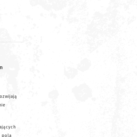
om
ozwijają
nie
ających
 pola