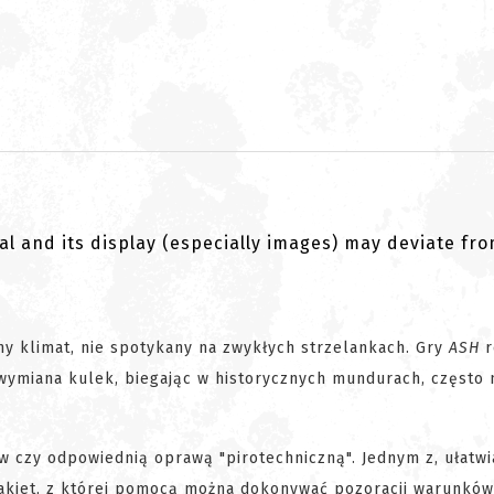
al and its display (especially images) may deviate fr
y klimat, nie spotykany na zwykłych strzelankach. Gry
ASH
r
 wymiana kulek, biegając w historycznych mundurach, często 
 czy odpowiednią oprawą "pirotechniczną". Jednym z, ułatwi
 rakiet, z której pomocą można dokonywać pozoracji warunków