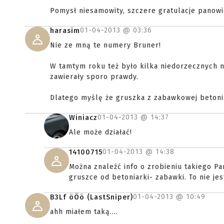
Pomysł niesamowity, szczere gratulacje panowie
01-04-2013 @
03:36
harasim
Nie ze mną te numery Bruner!
W tamtym roku też było kilka niedorzecznych n
zawierały sporo prawdy.
Dlatego myślę że gruszka z zabawkowej betonia
01-04-2013 @
14:37
Winiacz
Ale może działać!
01-04-2013 @
14:38
14100715
Można znaleźć info o zrobieniu takiego P
gruszce od betoniarki- zabawki. To nie jest
01-04-2013 @
10:49
B3Lf öÖö (LastSniper)
ahh miałem taką....