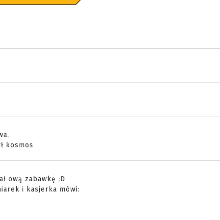
9
wa.
ył kosmos
wał ową zabawkę :D
iarek i kasjerka mówi: