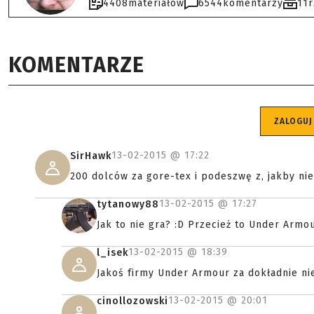
4408
materiałów
6544
komentarzy
11
KOMENTARZE
ZALOGUJ
13-02-2015 @
17:22
SirHawk
200 dolców za gore-tex i podeszwę z, jakby nie
13-02-2015 @
17:27
tytanowy88
Jak to nie gra? :D Przecież to Under Armou
13-02-2015 @
18:39
l_isek
Jakoś firmy Under Armour za dokładnie nie
13-02-2015 @
20:01
cinollozowski