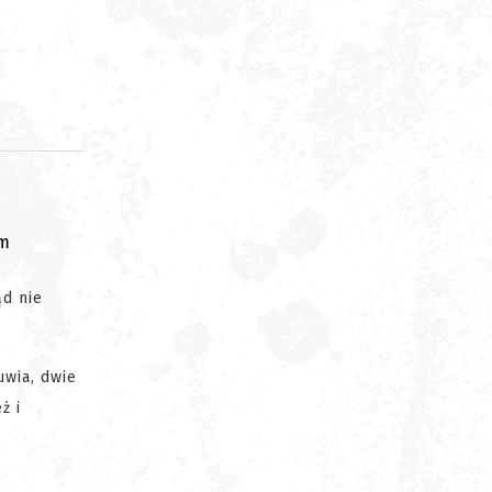
om
d nie
uwia, dwie
ż i