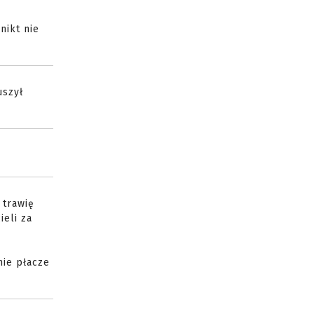
nikt nie
uszył
 trawię
ieli za
nie płacze