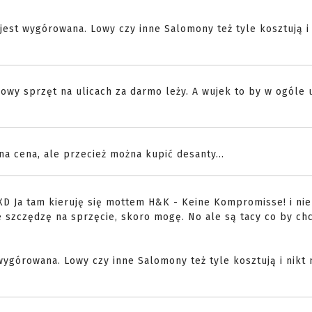
 jest wygórowana. Lowy czy inne Salomony też tyle kosztują i 
powy sprzęt na ulicach za darmo leży. A wujek to by w ogóle 
a cena, ale przecież można kupić desanty...
XD Ja tam kieruję się mottem H&K - Keine Kompromisse! i nie
e szczędzę na sprzęcie, skoro mogę. No ale są tacy co by chc
 wygórowana. Lowy czy inne Salomony też tyle kosztują i nikt 