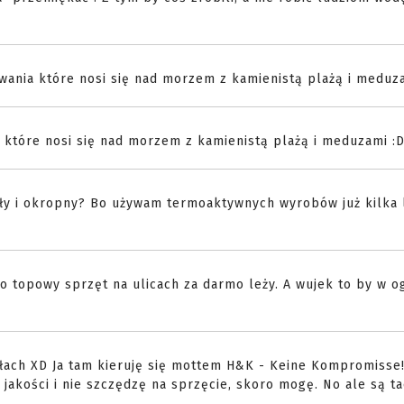
ywania które nosi się nad morzem z kamienistą plażą i meduz
a które nosi się nad morzem z kamienistą plażą i meduzami :
zły i okropny? Bo używam termoaktywnych wyrobów już kilka l
 to topowy sprzęt na ulicach za darmo leży. A wujek to by w o
yłach XD Ja tam kieruję się mottem H&K - Keine Kompromisse! 
jakości i nie szczędzę na sprzęcie, skoro mogę. No ale są ta