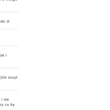
ami :D
D
at i
góle uszył
i nie
cy co by