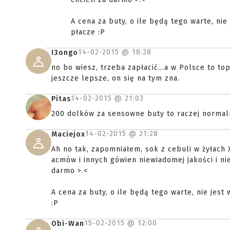
A cena za buty, o ile będą tego warte, nie
płacze :P
14-02-2015 @
18:28
I3ongo
no bo wiesz, trzeba zapłacić...a w Polsce to to
jeszcze lepsze, on się na tym zna.
14-02-2015 @
21:03
Pitas
200 dolków za sensowne buty to raczej normaln
14-02-2015 @
21:28
Maciejox
Ah no tak, zapomniałem, sok z cebuli w żyłach 
acmów i innych gówien niewiadomej jakości i ni
darmo >.<
A cena za buty, o ile będą tego warte, nie jest
:P
15-02-2015 @
12:00
Obi-Wan