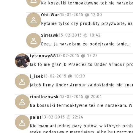
Na koszulki termoaktywne też nie narzekam
15-02-2015 @
12:00
Obi-Wan
Pytanie tylko czy produkty przyzwoite, na
15-02-2015 @
18:42
SirHawk
Eee... Ja narzekam, że podejrzanie tanie...
13-02-2015 @
17:27
tytanowy88
Jak to nie gra? :D Przecież to Under Armour pro
13-02-2015 @
18:39
l_isek
Jakoś firmy Under Armour za dokładnie nie znam
13-02-2015 @
20:01
cinollozowski
Na koszulki termoaktywne też nie narzekam. W l
13-02-2015 @
22:24
paint
Nie mam ani jednej pary butów, w których pro
styku podeszwy z materiałem, albo but zaczyna