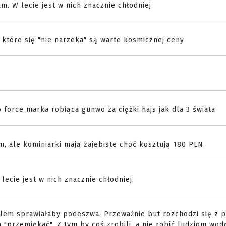
. W lecie jest w nich znacznie chłodniej.
 które się "nie narzeka" są warte kosmicznej ceny
 force marka robiąca gunwo za ciężki hajs jak dla 3 świata
, ale kominiarki mają zajebiste choć kosztują 180 PLN.
ecie jest w nich znacznie chłodniej.
blem sprawiałaby podeszwa. Przeważnie but rozchodzi się z 
 "przemiękać". Z tym by coś zrobili, a nie robić ludziom wo