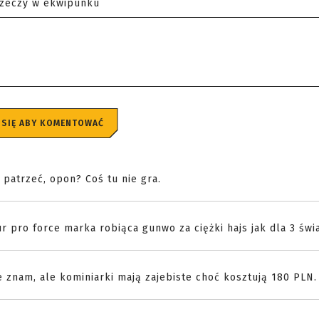
rzeczy w ekwipunku
 SIĘ ABY KOMENTOWAĆ
 patrzeć, opon? Coś tu nie gra.
r pro force marka robiąca gunwo za ciężki hajs jak dla 3 świ
 znam, ale kominiarki mają zajebiste choć kosztują 180 PLN.