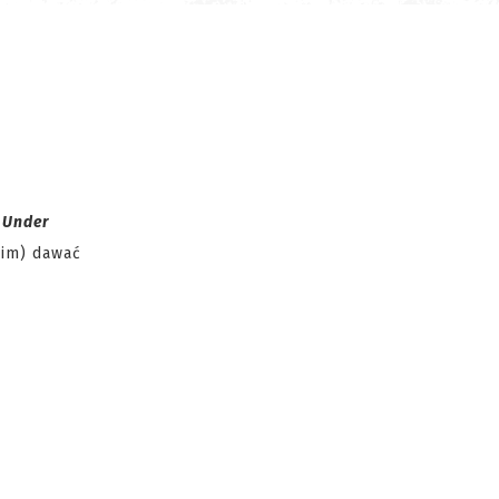
ą
Under
kim) dawać