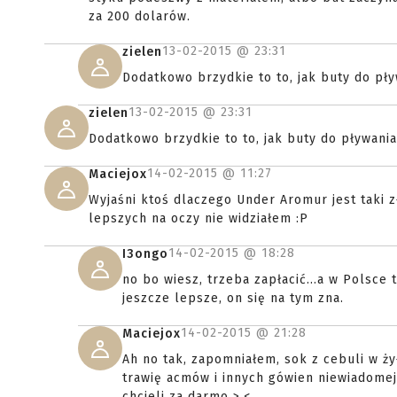
za 200 dolarów.
13-02-2015 @
23:31
zielen
Dodatkowo brzydkie to to, jak buty do pł
13-02-2015 @
23:31
zielen
Dodatkowo brzydkie to to, jak buty do pływani
14-02-2015 @
11:27
Maciejox
Wyjaśni ktoś dlaczego Under Aromur jest taki 
lepszych na oczy nie widziałem :P
14-02-2015 @
18:28
I3ongo
no bo wiesz, trzeba zapłacić...a w Polsce
jeszcze lepsze, on się na tym zna.
14-02-2015 @
21:28
Maciejox
Ah no tak, zapomniałem, sok z cebuli w ż
trawię acmów i innych gówien niewiadomej 
chcieli za darmo >.<