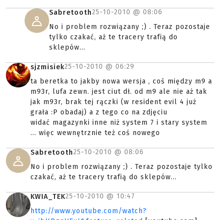
25-10-2010 @
08:06
Sabretooth
No i problem rozwiązany ;) . Teraz pozostaje
tylko czakać, aż te tracery trafią do
sklepów...
25-10-2010 @
06:29
sjzmisiek
ta beretka to jakby nowa wersja , coś między m9 a
m93r, lufa zewn. jest ciut dł. od m9 ale nie aż tak
jak m93r, brak tej rączki (w resident evil 4 już
grała :P obadaj) a z tego co na zdjęciu
widać magazynki inne niż system 7 i stary system
... więc wewnętrznie też coś nowego
25-10-2010 @
08:06
Sabretooth
No i problem rozwiązany ;) . Teraz pozostaje tylko
czakać, aż te tracery trafią do sklepów...
25-10-2010 @
10:47
KWIA_TEK
http://www.youtube.com/watch?