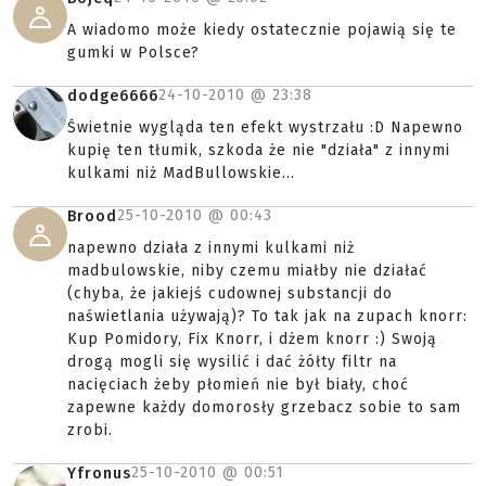
A wiadomo może kiedy ostatecznie pojawią się te
gumki w Polsce?
24-10-2010 @
23:38
dodge6666
Świetnie wygląda ten efekt wystrzału :D Napewno
kupię ten tłumik, szkoda że nie "działa" z innymi
kulkami niż MadBullowskie...
25-10-2010 @
00:43
Brood
napewno działa z innymi kulkami niż
madbulowskie, niby czemu miałby nie działać
(chyba, że jakiejś cudownej substancji do
naświetlania używają)? To tak jak na zupach knorr:
Kup Pomidory, Fix Knorr, i dżem knorr :) Swoją
drogą mogli się wysilić i dać żółty filtr na
nacięciach żeby płomień nie był biały, choć
zapewne każdy domorosły grzebacz sobie to sam
zrobi.
25-10-2010 @
00:51
Yfronus