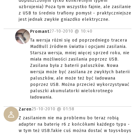
dopuszczonym tylko konkretnym typem
uzbrojenia) Poza tym wszystko fajnie, ale zasilanie
z USB to średnio trafiony pomysł - praktyczniejsze
jest jednak zwykłe gniazdko elektryczne.
27-10-2010 @
10:40
Promant
Ta wersja różni się od poprzedniego tracera
MadBull źródłem światła i opcjami zasilania.
Starsza wersja, mniej więcej sprzed roku, nie
miała możliwości zasilania poprzez USB.
Zasilana była z baterii paluszków. Nowa
wersja może być zasilana ze zwykłych baterii
paluszków, ale może też być ładowana
poprzez USB. Można przecież wykorzystywać
paluszki akumulatorki wielokrotnego
ładowania.
25-10-2010 @
01:58
Zaren
Z zasilaniem nie ma problemu bo teraz robią
adapter na baterię r6 z końcókami każdego typu -
w tym też USB.Takie cuś można dostać w toys4boys