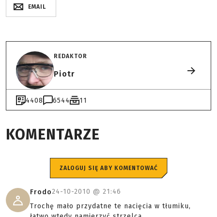
EMAIL
REDAKTOR
Piotr
4408
6544
11
KOMENTARZE
ZALOGUJ SIĘ ABY KOMENTOWAĆ
24-10-2010 @
21:46
Frodo
Trochę mało przydatne te nacięcia w tłumiku,
łatwo wtedy namierzyć strzelca.