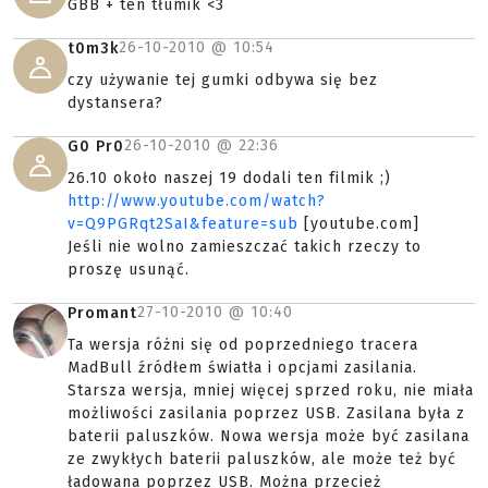
GBB + ten tłumik <3
26-10-2010 @
10:54
t0m3k
czy używanie tej gumki odbywa się bez
dystansera?
26-10-2010 @
22:36
G0 Pr0
26.10 około naszej 19 dodali ten filmik ;)
http://www.youtube.com/watch?
v=Q9PGRqt2SaI&feature=sub
[youtube.com]
Jeśli nie wolno zamieszczać takich rzeczy to
proszę usunąć.
27-10-2010 @
10:40
Promant
Ta wersja różni się od poprzedniego tracera
MadBull źródłem światła i opcjami zasilania.
Starsza wersja, mniej więcej sprzed roku, nie miała
możliwości zasilania poprzez USB. Zasilana była z
baterii paluszków. Nowa wersja może być zasilana
ze zwykłych baterii paluszków, ale może też być
ładowana poprzez USB. Można przecież