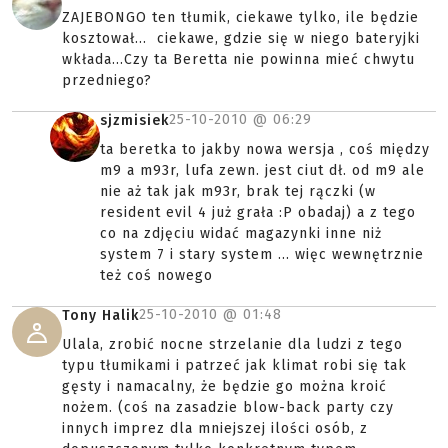
ZAJEBONGO ten tłumik, ciekawe tylko, ile będzie
kosztował... ciekawe, gdzie się w niego bateryjki
wkłada...Czy ta Beretta nie powinna mieć chwytu
przedniego?
25-10-2010 @
06:29
sjzmisiek
ta beretka to jakby nowa wersja , coś między
m9 a m93r, lufa zewn. jest ciut dł. od m9 ale
nie aż tak jak m93r, brak tej rączki (w
resident evil 4 już grała :P obadaj) a z tego
co na zdjęciu widać magazynki inne niż
system 7 i stary system ... więc wewnętrznie
też coś nowego
25-10-2010 @
01:48
Tony Halik
Ulala, zrobić nocne strzelanie dla ludzi z tego
typu tłumikami i patrzeć jak klimat robi się tak
gęsty i namacalny, że będzie go można kroić
nożem. (coś na zasadzie blow-back party czy
innych imprez dla mniejszej ilości osób, z