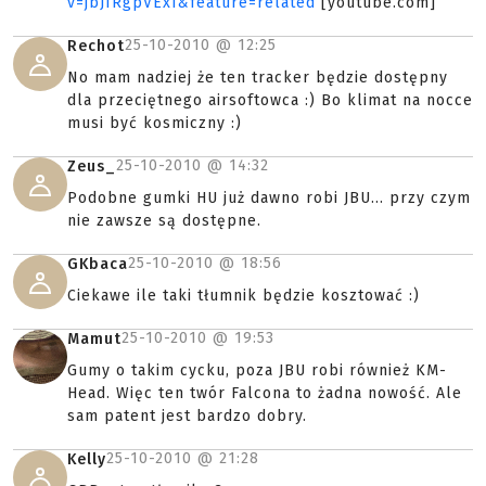
v=jbJIRgpVExI&feature=related
[youtube.com]
25-10-2010 @
12:25
Rechot
No mam nadziej że ten tracker będzie dostępny
dla przeciętnego airsoftowca :) Bo klimat na nocce
musi być kosmiczny :)
25-10-2010 @
14:32
Zeus_
Podobne gumki HU już dawno robi JBU... przy czym
nie zawsze są dostępne.
25-10-2010 @
18:56
GKbaca
Ciekawe ile taki tłumnik będzie kosztować :)
25-10-2010 @
19:53
Mamut
Gumy o takim cycku, poza JBU robi również KM-
Head. Więc ten twór Falcona to żadna nowość. Ale
sam patent jest bardzo dobry.
25-10-2010 @
21:28
Kelly