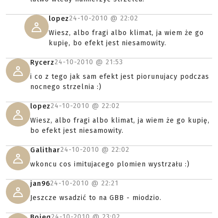
24-10-2010 @
22:02
lopez
Wiesz, albo fragi albo klimat, ja wiem że go
kupię, bo efekt jest niesamowity.
24-10-2010 @
21:53
Rycerz
i co z tego jak sam efekt jest piorunujacy podczas
nocnego strzelnia :)
24-10-2010 @
22:02
lopez
Wiesz, albo fragi albo klimat, ja wiem że go kupię,
bo efekt jest niesamowity.
24-10-2010 @
22:02
Galithar
wkoncu cos imitujacego plomien wystrzału :)
24-10-2010 @
22:21
jan96
Jeszcze wsadzić to na GBB - miodzio.
24-10-2010 @
23:02
Bojeq