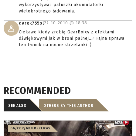
wykorzystywać paluszki akumulatorki
wielokrotnego ładowania.
27-10-2010 @
18:38
darek755pl
Ciekawe kiedy zrobią GearBoixy z efektami
dźwiękowymi jak w broni palnej...? Fajna sprawa
ten tłumik na nocne strzelanki ;)
RECOMMENDED
SEE ALSO
OTHERS BY THIS AUTHOR
GG/CO2/GBB REPLICAS