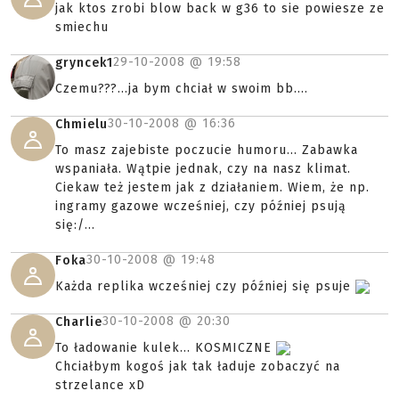
jak ktos zrobi blow back w g36 to sie powiesze ze
smiechu
29-10-2008 @
19:58
gryncek1
Czemu???...ja bym chciał w swoim bb....
30-10-2008 @
16:36
Chmielu
To masz zajebiste poczucie humoru... Zabawka
wspaniała. Wątpie jednak, czy na nasz klimat.
Ciekaw też jestem jak z działaniem. Wiem, że np.
ingramy gazowe wcześniej, czy później psują
się:/...
30-10-2008 @
19:48
Foka
Każda replika wcześniej czy później się psuje
30-10-2008 @
20:30
Charlie
To ładowanie kulek... KOSMICZNE
Chciałbym kogoś jak tak ładuje zobaczyć na
strzelance xD