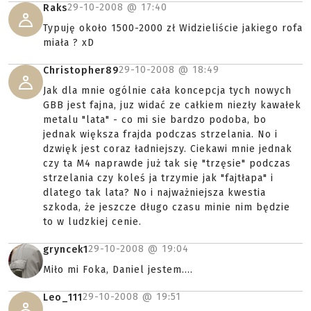
29-10-2008 @
17:40
Raks
Typuję około 1500-2000 zł Widzieliście jakiego rofa
miała ? xD
29-10-2008 @
18:49
Christopher89
Jak dla mnie ogólnie cała koncepcja tych nowych
GBB jest fajna, juz widać ze całkiem niezły kawałek
metalu "lata" - co mi sie bardzo podoba, bo
jednak większa frajda podczas strzelania. No i
dzwięk jest coraz ładniejszy. Ciekawi mnie jednak
czy ta M4 naprawde już tak się "trzęsie" podczas
strzelania czy koleś ja trzymie jak "fajtłapa" i
dlatego tak lata? No i najważniejsza kwestia
szkoda, że jeszcze długo czasu minie nim będzie
to w ludzkiej cenie.
29-10-2008 @
19:04
gryncek1
Miło mi Foka, Daniel jestem....
29-10-2008 @
19:51
Leo_111