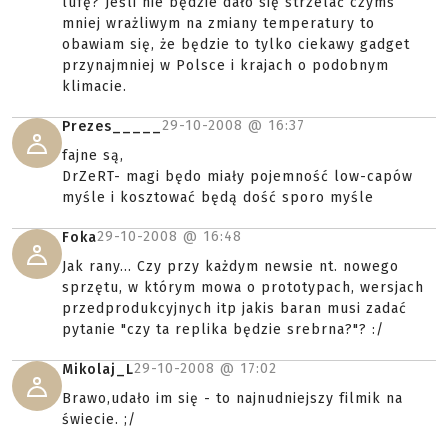
lufę? Jeśli nie będzie dało się strzelać czymś
mniej wrażliwym na zmiany temperatury to
obawiam się, że będzie to tylko ciekawy gadget
przynajmniej w Polsce i krajach o podobnym
klimacie.
29-10-2008 @
16:37
Prezes_____
fajne są,
DrZeRT- magi będo miały pojemność low-capów
myśle i kosztować będą dość sporo myśle
29-10-2008 @
16:48
Foka
Jak rany... Czy przy każdym newsie nt. nowego
sprzętu, w którym mowa o prototypach, wersjach
przedprodukcyjnych itp jakis baran musi zadać
pytanie "czy ta replika będzie srebrna?"? :/
29-10-2008 @
17:02
Mikolaj_L
Brawo,udało im się - to najnudniejszy filmik na
świecie. ;/