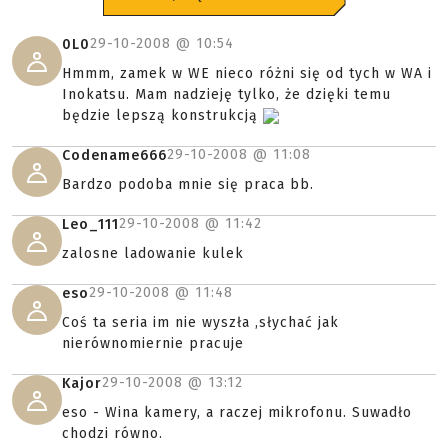
29-10-2008 @
10:54
0L0
Hmmm, zamek w WE nieco różni się od tych w WA i
Inokatsu. Mam nadzieję tylko, że dzięki temu
będzie lepszą konstrukcją
29-10-2008 @
11:08
Codename666
Bardzo podoba mnie się praca bb.
29-10-2008 @
11:42
Leo_111
zalosne ladowanie kulek
29-10-2008 @
11:48
eso
Coś ta seria im nie wyszła ,słychać jak
nierównomiernie pracuje
29-10-2008 @
13:12
Kajor
eso - Wina kamery, a raczej mikrofonu. Suwadło
chodzi równo.