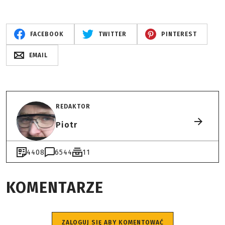
FACEBOOK
TWITTER
PINTEREST
EMAIL
REDAKTOR
Piotr
4408
6544
11
KOMENTARZE
ZALOGUJ SIĘ ABY KOMENTOWAĆ