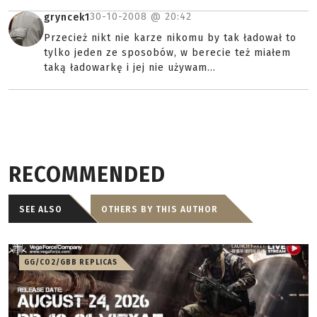
30-10-2008 @
20:42
gryncek1
Przecież nikt nie karze nikomu by tak ładował to
tylko jeden ze sposobów, w berecie też miałem
taką ładowarkę i jej nie używam...
RECOMMENDED
SEE ALSO
OTHERS BY THIS AUTHOR
GG/CO2/GBB REPLICAS