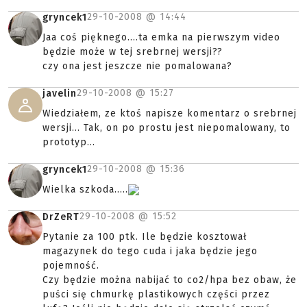
29-10-2008 @
14:44
gryncek1
Jaa coś pięknego....ta emka na pierwszym video
będzie może w tej srebrnej wersji??
czy ona jest jeszcze nie pomalowana?
29-10-2008 @
15:27
javelin
Wiedziałem, ze ktoś napisze komentarz o srebrnej
wersji... Tak, on po prostu jest niepomalowany, to
prototyp...
29-10-2008 @
15:36
gryncek1
Wielka szkoda.....
29-10-2008 @
15:52
DrZeRT
Pytanie za 100 ptk. Ile będzie kosztował
magazynek do tego cuda i jaka będzie jego
pojemność.
Czy będzie można nabijać to co2/hpa bez obaw, że
puści się chmurkę plastikowych części przez