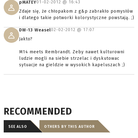
01-02-2012 @
16:43
pMATEY
Zdaje się, że chłopakom z g&p zabrakło pomysłów
i dlatego takie potworki kolorystyczne powstają. ;)
02-02-2012 @
17:07
DW-13 Weasel
Jakto?
M14 meets Rembrandt. Zeby nawet kulturowni
ludzie mogli na siebie strzelac i dyskutowac
sytuacje na gieldzie w wysokich kapeluszach ;)
RECOMMENDED
SEE ALSO
OTHERS BY THIS AUTHOR