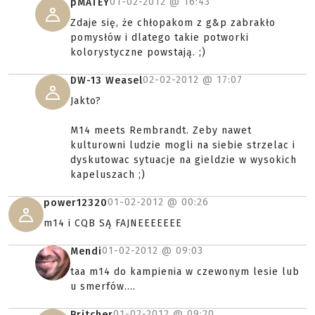
01-02-2012 @
16:43
pMATEY
Zdaje się, że chłopakom z g&p zabrakło
pomysłów i dlatego takie potworki
kolorystyczne powstają. ;)
02-02-2012 @
17:07
DW-13 Weasel
Jakto?
M14 meets Rembrandt. Zeby nawet
kulturowni ludzie mogli na siebie strzelac i
dyskutowac sytuacje na gieldzie w wysokich
kapeluszach ;)
01-02-2012 @
00:26
power12320
m14 i CQB SĄ FAJNEEEEEEE
01-02-2012 @
09:03
Mendi
taa m14 do kampienia w czewonym lesie lub
u smerfów....
01-02-2012 @
09:20
Pritcher