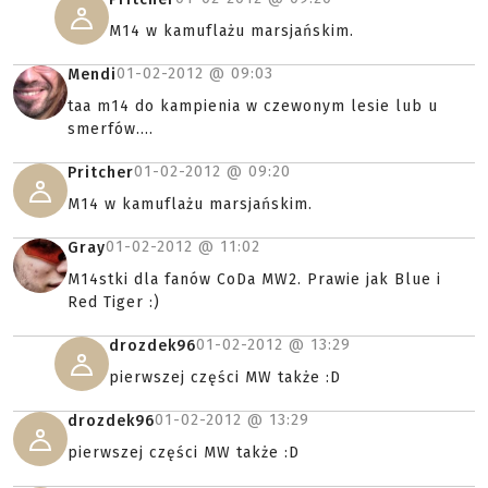
M14 w kamuflażu marsjańskim.
01-02-2012 @
09:03
Mendi
taa m14 do kampienia w czewonym lesie lub u
smerfów....
01-02-2012 @
09:20
Pritcher
M14 w kamuflażu marsjańskim.
01-02-2012 @
11:02
Gray
M14stki dla fanów CoDa MW2. Prawie jak Blue i
Red Tiger :)
01-02-2012 @
13:29
drozdek96
pierwszej części MW także :D
01-02-2012 @
13:29
drozdek96
pierwszej części MW także :D