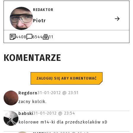
REDAKTOR
Piotr
4408
6544
11
KOMENTARZE
ZALOGUJ SIĘ ABY KOMENTOWAĆ
31-01-2012 @
23:51
Regdorn
zacny kolcik.
31-01-2012 @
23:54
babski
kolorowe m14-ki dla przedszkolaków xD