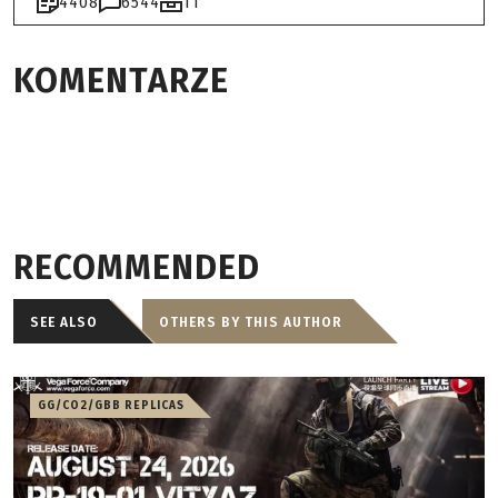
4408
6544
11
KOMENTARZE
RECOMMENDED
SEE ALSO
OTHERS BY THIS AUTHOR
GG/CO2/GBB REPLICAS