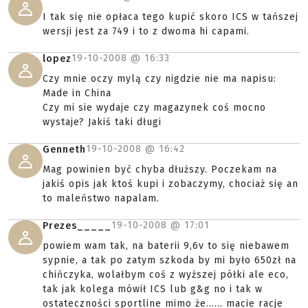
I tak się nie opłaca tego kupić skoro ICS w tańszej
wersji jest za 749 i to z dwoma hi capami.
19-10-2008 @
16:33
lopez
Czy mnie oczy mylą czy nigdzie nie ma napisu:
Made in China
Czy mi sie wydaje czy magazynek coś mocno
wystaje? Jakiś taki długi
19-10-2008 @
16:42
Genneth
Mag powinien być chyba dłuższy. Poczekam na
jakiś opis jak ktoś kupi i zobaczymy, chociaż się an
to maleństwo napalam.
19-10-2008 @
17:01
Prezes_____
powiem wam tak, na baterii 9,6v to się niebawem
sypnie, a tak po zatym szkoda by mi było 650zł na
chińczyka, wolałbym coś z wyższej półki ale eco,
tak jak kolega mówił ICS lub g&g no i tak w
ostateczności sportline mimo że...... macie racje