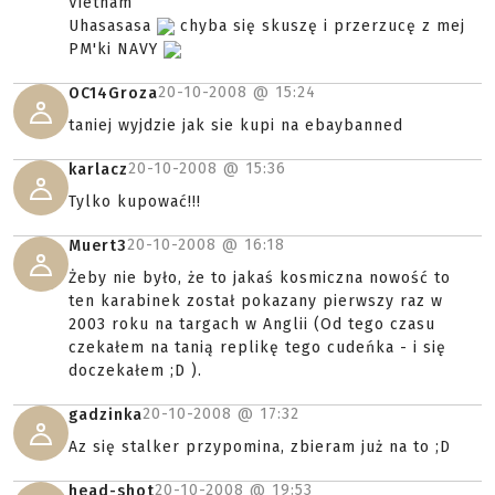
Vietnam
Uhasasasa
chyba się skuszę i przerzucę z mej
PM'ki NAVY
20-10-2008 @
15:24
OC14Groza
taniej wyjdzie jak sie kupi na ebaybanned
20-10-2008 @
15:36
karlacz
Tylko kupować!!!
20-10-2008 @
16:18
Muert3
Żeby nie było, że to jakaś kosmiczna nowość to
ten karabinek został pokazany pierwszy raz w
2003 roku na targach w Anglii (Od tego czasu
czekałem na tanią replikę tego cudeńka - i się
doczekałem ;D ).
20-10-2008 @
17:32
gadzinka
Az się stalker przypomina, zbieram już na to ;D
20-10-2008 @
19:53
head-shot