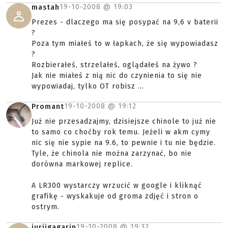
19-10-2008 @
19:03
mastah
Prezes - dlaczego ma się posypać na 9,6 v baterii
?
Poza tym miałeś to w łapkach, że się wypowiadasz
?
Rozbierałeś, strzelałeś, oglądałeś na żywo ?
Jak nie miałeś z nią nic do czynienia to się nie
wypowiadaj, tylko OT robisz ...
19-10-2008 @
19:12
Promant
Już nie przesadzajmy, dzisiejsze chinole to już nie
to samo co choćby rok temu. Jeżeli w akm cymy
nic się nie sypie na 9.6, to pewnie i tu nie będzie.
Tyle, że chinola nie można zarzynać, bo nie
dorówna markowej replice.
A LR300 wystarczy wrzucić w google i kliknąć
grafikę - wyskakuje od groma zdjęć i stron o
ostrym.
19-10-2008 @
19:32
jurijgagarin