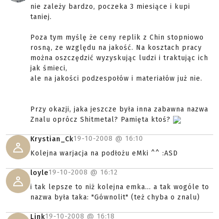
nie zależy bardzo, poczeka 3 miesiące i kupi
taniej.
Poza tym myślę że ceny replik z Chin stopniowo
rosną, ze względu na jakość. Na kosztach pracy
można oszczędzić wyzyskując ludzi i traktując ich
jak śmieci,
ale na jakości podzespołów i materiałów już nie.
Przy okazji, jaka jeszcze była inna zabawna nazwa
Znalu oprócz Shitmetal? Pamięta ktoś?
19-10-2008 @
16:10
Krystian_Ck
Kolejna warjacja na podłożu eMki ^^ :ASD
19-10-2008 @
16:12
loyle
i tak lepsze to niż kolejna emka... a tak wogóle to
nazwa była taka: "Gównolit" (też chyba o znalu)
19-10-2008 @
16:18
Link