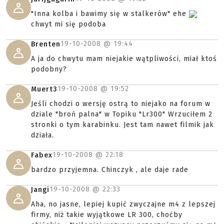
"Inna kolba i bawimy się w stalkerów" ehe
chwyt mi się podoba
19-10-2008 @
19:44
Brenten
A ja do chwytu mam niejakie wątpliwości, miał ktoś
podobny?
19-10-2008 @
19:52
Muert3
Jeśli chodzi o wersję ostrą to niejako na forum w
dziale "broń palna" w Topiku "Lr300" Wrzuciłem 2
stronki o tym karabinku. Jest tam nawet filmik jak
działa.
19-10-2008 @
22:18
Fabex
bardzo przyjemna. Chinczyk , ale daje rade
19-10-2008 @
22:33
Jangi
Aha, no jasne, lepiej kupić zwyczajne m4 z lepszej
firmy, niż takie wyjątkowe LR 300, choćby