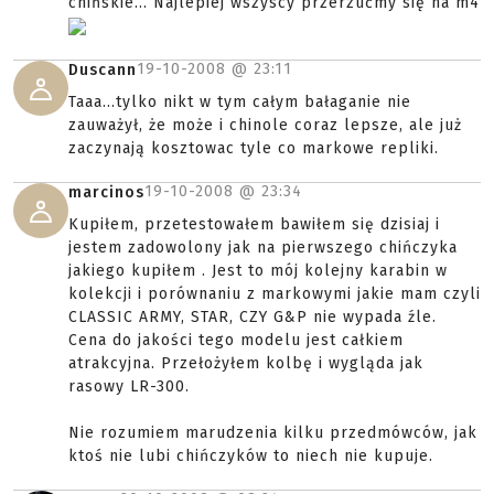
chińskie... Najlepiej wszyscy przerzućmy się na m4
19-10-2008 @
23:11
Duscann
Taaa...tylko nikt w tym całym bałaganie nie
zauważył, że może i chinole coraz lepsze, ale już
zaczynają kosztowac tyle co markowe repliki.
19-10-2008 @
23:34
marcinos
Kupiłem, przetestowałem bawiłem się dzisiaj i
jestem zadowolony jak na pierwszego chińczyka
jakiego kupiłem . Jest to mój kolejny karabin w
kolekcji i porównaniu z markowymi jakie mam czyli
CLASSIC ARMY, STAR, CZY G&P nie wypada źle.
Cena do jakości tego modelu jest całkiem
atrakcyjna. Przełożyłem kolbę i wygląda jak
rasowy LR-300.
Nie rozumiem marudzenia kilku przedmówców, jak
ktoś nie lubi chińczyków to niech nie kupuje.