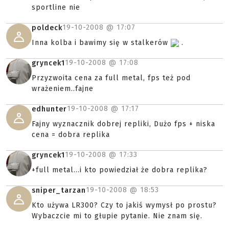
sportline nie
19-10-2008 @
17:07
poldeck
Inna kolba i bawimy się w stalkerów
.
19-10-2008 @
17:08
gryncek1
Przyzwoita cena za full metal, fps też pod
wrażeniem..fajne
19-10-2008 @
17:17
edhunter
Fajny wyznacznik dobrej repliki, Dużo fps + niska
cena = dobra replika
19-10-2008 @
17:33
gryncek1
+full metal...i kto powiedział że dobra replika?
19-10-2008 @
18:53
sniper_tarzan
Kto używa LR300? Czy to jakiś wymysł po prostu?
Wybaczcie mi to głupie pytanie. Nie znam się.