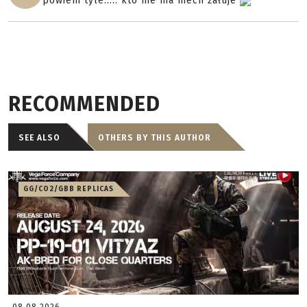
powiem tyle..... kto nie ma niech żałuje
RECOMMENDED
SEE ALSO
OTHERS BY THIS AUTHOR
GG/CO2/GBB REPLICAS