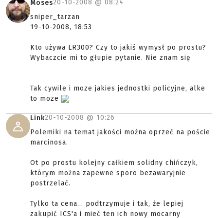
20-10-2008 @
08:24
Moses
sniper_tarzan
19-10-2008, 18:53
Kto używa LR300? Czy to jakiś wymysł po prostu?
Wybaczcie mi to głupie pytanie. Nie znam się
Tak cywile i moze jakies jednostki policyjne, alke
to moze
20-10-2008 @
10:26
Link
Polemiki na temat jakości można oprzeć na poście
marcinosa.
Ot po prostu kolejny całkiem solidny chińczyk,
którym można zapewne sporo bezawaryjnie
postrzelać.
Tylko ta cena... podtrzymuje i tak, że lepiej
zakupić ICS'a i mieć ten ich nowy mocarny