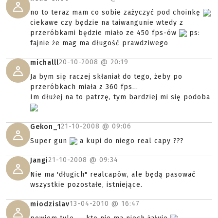
no to teraz mam co sobie zażyczyć pod choinkę
ciekawe czy będzie na taiwangunie wtedy z
przeróbkami będzie miało ze 450 fps-ów
ps:
fajnie że mag ma długość prawdziwego
20-10-2008 @
20:19
michalll
Ja bym się raczej skłaniał do tego, żeby po
przeróbkach miała z 360 fps...
Im dłużej na to patrzę, tym bardziej mi się podoba
21-10-2008 @
09:06
Gekon_1
Super gun
a kupi do niego real capy ???
21-10-2008 @
09:34
Jangi
Nie ma 'długich" realcapów, ale będą pasować
wszystkie pozostałe, istniejące.
13-04-2010 @
16:47
miodzislav