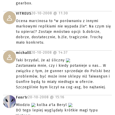
gearbox.
20-10-2008 @
11:30
VITREUS
Ocena marcinosa to "w porównaniu z innymi
markowymi replkiami nie wypada źle". Na czym się
tu opierać? Zostaje mnóstwo opcji: b.dobrze,
dobrze, dostatecznie, b.źle, tragicznie. Trochę
mało konkretu.
20-10-2008 @
14:37
michalll
Taki brzydal, że aż śliczny
Zastanawia mnie, czy i kiedy potanieje u nas... W
związku z tym, że gunner sprzedaje do Polski bez
problemów, być może inne sklepy niż Taiwangun i
Gunfire będą to miały niedługo w ofercie.
Szczególnie bym liczył na cog-asg, bo najtaniej.
20-10-2008 @
15:16
Fenr1r
Miodzio
kolba a'la Beryl
DO tego lepiej wyglądały krótkie magi typu