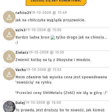
ZALOGUJ SIĘ ABY KOMENTOWAĆ
19-10-2008 @
15:49
rafcio21
Jak na chińczyka wygląda przyzwoicie.
19-10-2008 @
15:50
uzi43
Bardzo ladna bron
tylko drogo jak na chinola...
:/
19-10-2008 @
15:50
Zielarz
Zmienić kolbę na tą z Dboysów i miodzio.
19-10-2008 @
15:52
Vachs
Moim zdaniem tak wysoka cena jest spowodowana
'nowością' na rynku.
'Przecież ceny ShitMetalu (ZnAl) nie idą w górę :/'
19-10-2008 @
16:00
Dalej
To prawda, jest droższy bo to nowość, jak komuś