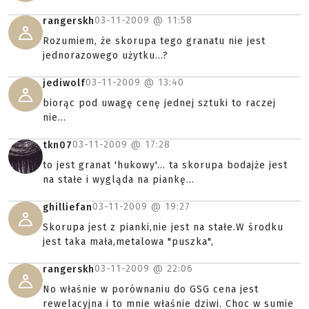
03-11-2009 @
11:58
rangerskh
Rozumiem, że skorupa tego granatu nie jest
jednorazowego użytku...?
03-11-2009 @
13:40
jediwolf
biorąc pod uwagę cenę jednej sztuki to raczej
nie...
03-11-2009 @
17:28
tkn07
to jest granat 'hukowy'... ta skorupa bodajże jest
na stałe i wygląda na piankę...
03-11-2009 @
19:27
ghilliefan
Skorupa jest z pianki,nie jest na stałe.W środku
jest taka mała,metalowa "puszka",
03-11-2009 @
22:06
rangerskh
No właśnie w porównaniu do GSG cena jest
rewelacyjna i to mnie właśnie dziwi. Choc w sumie