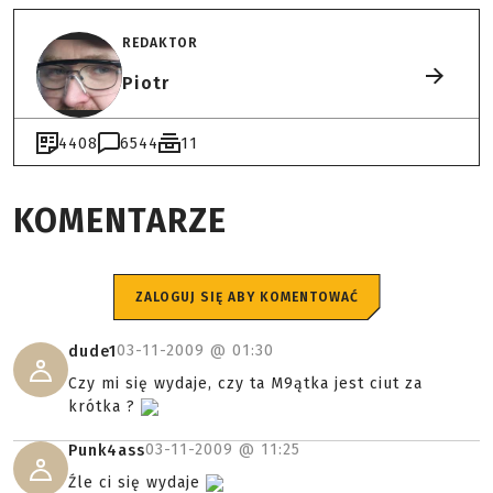
REDAKTOR
Piotr
4408
6544
11
KOMENTARZE
ZALOGUJ SIĘ ABY KOMENTOWAĆ
03-11-2009 @
01:30
dude1
Czy mi się wydaje, czy ta M9ątka jest ciut za
krótka ?
03-11-2009 @
11:25
Punk4ass
Źle ci się wydaje