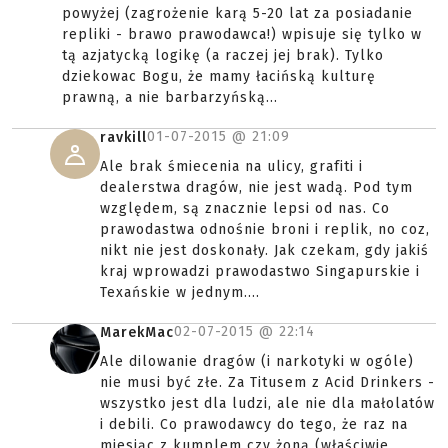
powyżej (zagrożenie karą 5-20 lat za posiadanie
repliki - brawo prawodawca!) wpisuje się tylko w
tą azjatycką logikę (a raczej jej brak). Tylko
dziekowac Bogu, że mamy łacińską kulturę
prawną, a nie barbarzyńską...
01-07-2015 @
21:09
ravkill
Ale brak śmiecenia na ulicy, grafiti i
dealerstwa dragów, nie jest wadą. Pod tym
względem, są znacznie lepsi od nas. Co
prawodastwa odnośnie broni i replik, no coz,
nikt nie jest doskonały. Jak czekam, gdy jakiś
kraj wprowadzi prawodastwo Singapurskie i
Texańskie w jednym....
02-07-2015 @
22:14
MarekMac
Ale dilowanie dragów (i narkotyki w ogóle)
nie musi być złe. Za Titusem z Acid Drinkers -
wszystko jest dla ludzi, ale nie dla małolatów
i debili. Co prawodawcy do tego, że raz na
miesiąc z kumplem czy żoną (właściwie