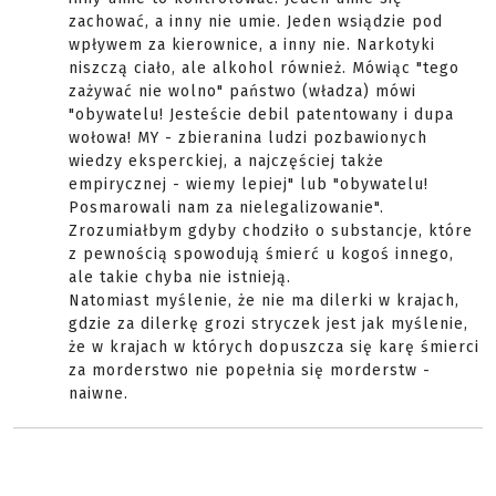
zachować, a inny nie umie. Jeden wsiądzie pod
wpływem za kierownice, a inny nie. Narkotyki
niszczą ciało, ale alkohol również. Mówiąc "tego
zażywać nie wolno" państwo (władza) mówi
"obywatelu! Jesteście debil patentowany i dupa
wołowa! MY - zbieranina ludzi pozbawionych
wiedzy eksperckiej, a najczęściej także
empirycznej - wiemy lepiej" lub "obywatelu!
Posmarowali nam za nielegalizowanie".
Zrozumiałbym gdyby chodziło o substancje, które
z pewnością spowodują śmierć u kogoś innego,
ale takie chyba nie istnieją.
Natomiast myślenie, że nie ma dilerki w krajach,
gdzie za dilerkę grozi stryczek jest jak myślenie,
że w krajach w których dopuszcza się karę śmierci
za morderstwo nie popełnia się morderstw -
naiwne.