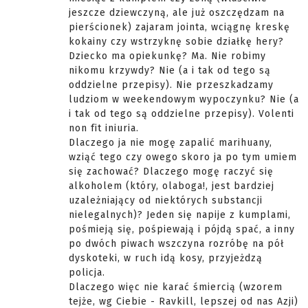
jeszcze dziewczyną, ale już oszczędzam na
pierścionek) zajaram jointa, wciągnę kreskę
kokainy czy wstrzyknę sobie działkę hery?
Dziecko ma opiekunkę? Ma. Nie robimy
nikomu krzywdy? Nie (a i tak od tego są
oddzielne przepisy). Nie przeszkadzamy
ludziom w weekendowym wypoczynku? Nie (a
i tak od tego są oddzielne przepisy). Volenti
non fit iniuria.
Dlaczego ja nie mogę zapalić marihuany,
wziąć tego czy owego skoro ja po tym umiem
się zachować? Dlaczego mogę raczyć się
alkoholem (który, olaboga!, jest bardziej
uzależniający od niektórych substancji
nielegalnych)? Jeden się napije z kumplami,
pośmieją się, pośpiewają i pójdą spać, a inny
po dwóch piwach wszczyna rozróbę na pół
dyskoteki, w ruch idą kosy, przyjeżdzą
policja.
Dlaczego więc nie karać śmiercią (wzorem
tejże, wg Ciebie - Ravkill, lepszej od nas Azji)