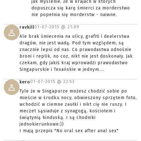
jak myślenie, że w krajach w których
dopuszcza się karę śmierci za morderstwo
nie popełnia się morderstw - naiwne.
01-07-2015 @
21:09
ravkill
Ale brak śmiecenia na ulicy, grafiti i dealerstwa
dragów, nie jest wadą. Pod tym względem, są
znacznie lepsi od nas. Co prawodastwa odnośnie
broni i replik, no coz, nikt nie jest doskonały. Jak
czekam, gdy jakiś kraj wprowadzi prawodastwo
Singapurskie i Texańskie w jednym....
01-07-2015 @
22:53
kero
Tyle że w Singapurze możesz chodzić sobie po
mieście w środku nocy, obwieszony sprzętem foto,
wchodzić w ciemne zaułki i nikt cię nie ruszy. I
meczet sąsiaduje z synagogą, kościołem i
świątynią hinduską. I są chodniki
jednokierunkowe:))
I mają przepis "No oral sex after anal sex"