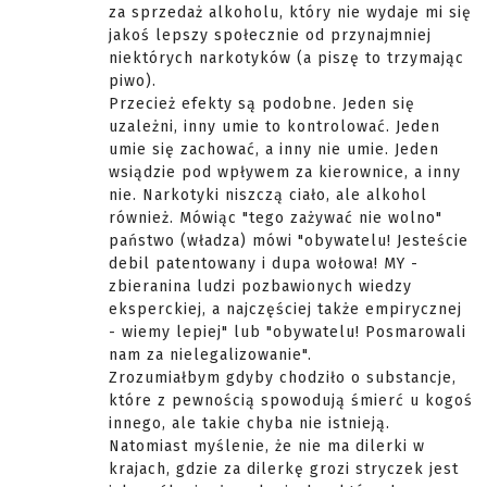
za sprzedaż alkoholu, który nie wydaje mi się
jakoś lepszy społecznie od przynajmniej
niektórych narkotyków (a piszę to trzymając
piwo).
Przecież efekty są podobne. Jeden się
uzależni, inny umie to kontrolować. Jeden
umie się zachować, a inny nie umie. Jeden
wsiądzie pod wpływem za kierownice, a inny
nie. Narkotyki niszczą ciało, ale alkohol
również. Mówiąc "tego zażywać nie wolno"
państwo (władza) mówi "obywatelu! Jesteście
debil patentowany i dupa wołowa! MY -
zbieranina ludzi pozbawionych wiedzy
eksperckiej, a najczęściej także empirycznej
- wiemy lepiej" lub "obywatelu! Posmarowali
nam za nielegalizowanie".
Zrozumiałbym gdyby chodziło o substancje,
które z pewnością spowodują śmierć u kogoś
innego, ale takie chyba nie istnieją.
Natomiast myślenie, że nie ma dilerki w
krajach, gdzie za dilerkę grozi stryczek jest