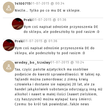
01-07-2015 @
00:34
14100715
Nieźle... Tylko po co mu DE w sklepie.
01-07-2015 @
01:36
Preki
Bym coś napisał odnośnie przynoszenia DE
do sklepu, ale podeszłoby to pod rasizm :D
01-07-2015 @
01:36
Preki
Bym coś napisał odnośnie przynoszenia DE do
sklepu, ale podeszłoby to pod rasizm :D
01-07-2015 @
10:24
wredny_bo_trzeźwy
Taa, częśc państw azjatyckich ma osobliwe
podjeście do kwestii sprawiedliwości. W takiej np.
Tajlandii można zamordowac z zimną krwią
człowieka i dostanie sie najwyżej 20 lat, ale za
handel jakąkolwiek substancja odurzającą inną niż
alkohol i nawet w małej ilości (nawet zielskiem,
czy haszyszem) można wyłapać karę śmierci.
Czemu: bo król tak powiedział...Także news