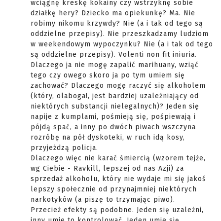
wciągnę kreskę kokainy czy wstrzyknę sobie
działkę hery? Dziecko ma opiekunkę? Ma. Nie
robimy nikomu krzywdy? Nie (a i tak od tego są
oddzielne przepisy). Nie przeszkadzamy ludziom
w weekendowym wypoczynku? Nie (a i tak od tego
są oddzielne przepisy). Volenti non fit iniuria.
Dlaczego ja nie mogę zapalić marihuany, wziąć
tego czy owego skoro ja po tym umiem się
zachować? Dlaczego mogę raczyć się alkoholem
(który, olaboga!, jest bardziej uzależniający od
niektórych substancji nielegalnych)? Jeden się
napije z kumplami, pośmieją się, pośpiewają i
pójdą spać, a inny po dwóch piwach wszczyna
rozróbę na pół dyskoteki, w ruch idą kosy,
przyjeżdzą policja.
Dlaczego więc nie karać śmiercią (wzorem tejże,
wg Ciebie - Ravkill, lepszej od nas Azji) za
sprzedaż alkoholu, który nie wydaje mi się jakoś
lepszy społecznie od przynajmniej niektórych
narkotyków (a piszę to trzymając piwo).
Przecież efekty są podobne. Jeden się uzależni,
inny umie to kontrolować. Jeden umie się