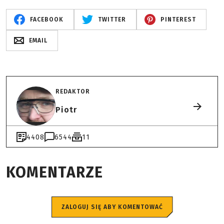
FACEBOOK
TWITTER
PINTEREST
EMAIL
REDAKTOR
Piotr
4408
6544
11
KOMENTARZE
ZALOGUJ SIĘ ABY KOMENTOWAĆ