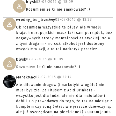
02-07-2015 @
18:09
blysk
Rozumiem że Ci nie smakowało? ;)
02-07-2015 @
12:28
wredny_bo_trzeźwy
Ok rozumiem wszystkie te plusy, ale w wielu
krajach europejskich masz taki sam porządek, bez
negatywnych strony mentalności azjatyckiej. No a
z tymi dragami - no cóż, alkohol jest dostepny
wszędzie w Azji, a to też narkotyk przecież...
02-07-2015 @
18:09
blysk
Rozumiem że Ci nie smakowało? ;)
02-07-2015 @
22:14
MarekMac
Ale dilowanie dragów (i narkotyki w ogóle) nie
musi być złe. Za Titusem z Acid Drinkers -
wszystko jest dla ludzi, ale nie dla małolatów i
debili. Co prawodawcy do tego, że raz na miesiąc z
kumplem czy żoną (właściwie jeszcze dziewczyną,
ale już oszczędzam na pierścionek) zajaram jointa,