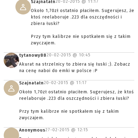
20-02-2015 @
11:17
Szajnatałn
Około 1,70zł ostatnio płaciłem. Sugerujesz, że
ktoś reelaboruje .223 dla oszczędności i
zbiera łuski?
Przy tym kalibrze nie spotkałem się z takim
zwyczajem.
20-02-2015 @
10:45
tytanowy88
Akurat na strzelnicy to zbiera się łuski ;). Zobacz
na cenę naboi do emki w polsce :P
20-02-2015 @
11:17
Szajnatałn
Około 1,70zł ostatnio płaciłem. Sugerujesz, że ktoś
reelaboruje .223 dla oszczędności i zbiera łuski?
Przy tym kalibrze nie spotkałem się z takim
zwyczajem.
27-02-2015 @
12:15
Anonymous