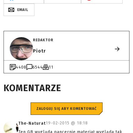
EMAIL
REDAKTOR
Piotr
4408
6544
11
KOMENTARZE
ZALOGUJ SIĘ ABY KOMENTOWAĆ
19-02-2015 @
18:18
The-Naturat
Ten GB wygląda pancernie,materiał wygląda tak