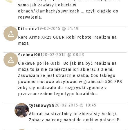
samo jak zawiasy i okucia w
oknach/klamkach/suwnicach ... czyli ciężkie do
rozwalenia.
19-02-2015 @
21:49
Dita-ddz
Rare Arms XR25 GBBR Robi robote, realizm na
maxa
20-02-2015 @
08:53
Szelma1981
Ciekawe po ile łuski. Bo jak ma być realizm na
maxa to ja nie zamierzam ich zbierać z ziemi.
Zauważam że jest strasznie słaba. Cos takiego
powinno mocowo oscylować w granicach 500 FPS
żeby się nadawało do rozgrywki zgodnie z
przeznaczeniem tego typu karabinka.
20-02-2015 @
10:45
tytanowy88
Akurat na strzelnicy to zbiera się łuski ;).
Zobacz na cenę naboi do emki w polsce :P