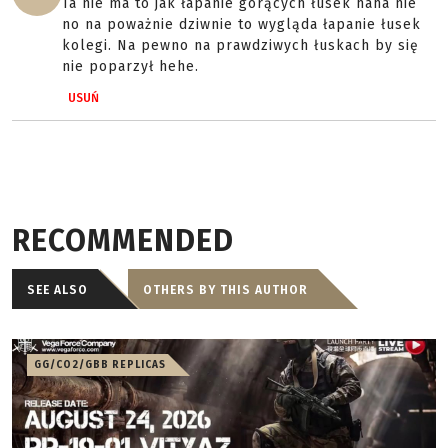
Ta nie ma to jak łapanie gorących łusek haha nie
no na poważnie dziwnie to wygląda łapanie łusek
kolegi. Na pewno na prawdziwych łuskach by się
nie poparzył hehe.
USUŃ
RECOMMENDED
SEE ALSO
OTHERS BY THIS AUTHOR
GG/CO2/GBB REPLICAS