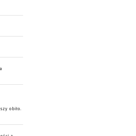
a
szy obiło.