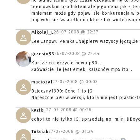
no ładnie ładnie tyle czasu czekałem na te p90
teemowskim produktem ale jego cena jak z ten 
mniemam może gdy pojawi sie konkurencja w po
pojawiło sie światełko na które tak wiele osó
26-07-2008 @
22:37
Mikolaj_L
Eee...znowu Pemka...Najpierw wszyscy jęczą,że t
26-07-2008 @
22:44
grzesio93
Kurcze co jęczycie nowu p90...
Zaóważcie ile jest emek, kałachów mp5 itp...
27-07-2008 @
00:03
macioza1
Bajeczny1990: Echo 1 to JG.
Nareszcie p90 w wersji, która nie jest plastic-f
27-07-2008 @
00:26
kazik_
echo1 to nie tylko JG, sprzedają np. m.in. DB
27-07-2008 @
01:24
Tuksiak