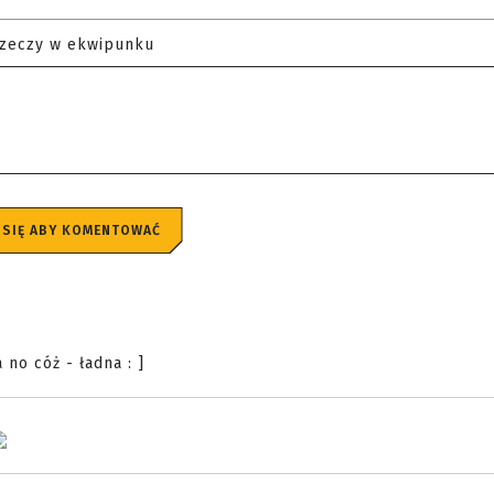
rzeczy w ekwipunku
 SIĘ ABY KOMENTOWAĆ
no cóż - ładna : ]