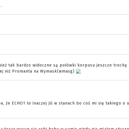
.
ież tak bardzo widoczne są połówki korpusu jeszcze trochę 
iej niż Promanta na Wymask(wmasg)
ba, że ECHO1 to inaczej JG w stanach bo coś mi się takiego o u