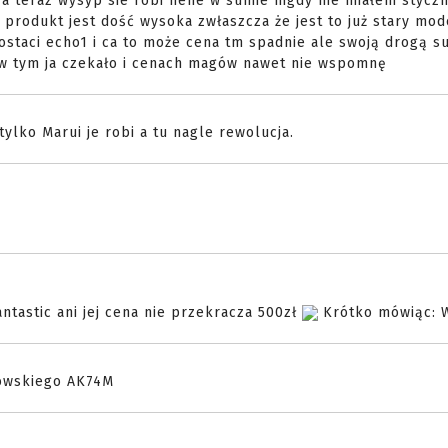
 a teraz wysyp sie robi hehe w sumie nigdy nie miałem styczn
produkt jest dość wysoka zwłaszcza że jest to już stary mod
staci echo1 i ca to może cena tm spadnie ale swoją drogą s
b w tym ja czekało i cenach magów nawet nie wspomnę
ylko Marui je robi a tu nagle rewolucja.
antastic ani jej cena nie przekracza 500zł
Krótko mówiąc: 
oyowskiego AK74M