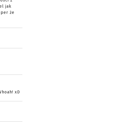
ości z
el jak
uper że
Whoah! xD