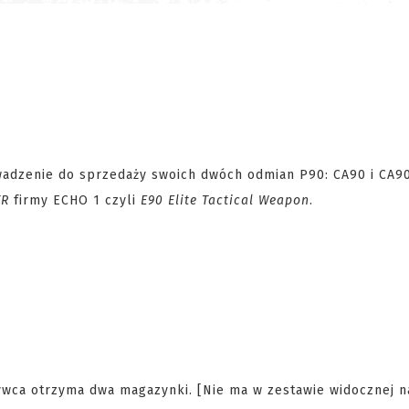
wadzenie do sprzedaży swoich dwóch odmian P90: CA90 i CA90
TR
firmy ECHO 1 czyli
E90 Elite Tactical Weapon
.
bywca otrzyma dwa magazynki. [Nie ma w zestawie widocznej n