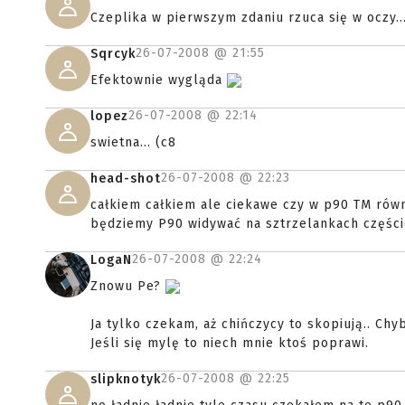
Czeplika w pierwszym zdaniu rzuca się w oczy...
26-07-2008 @
21:55
Sqrcyk
Efektownie wygląda
26-07-2008 @
22:14
lopez
swietna... (c8
26-07-2008 @
22:23
head-shot
całkiem całkiem ale ciekawe czy w p90 TM równ
będziemy P90 widywać na sztrzelankach częśc
26-07-2008 @
22:24
LogaN
Znowu Pe?
Ja tylko czekam, aż chińczycy to skopiują.. Chy
Jeśli się mylę to niech mnie ktoś poprawi.
26-07-2008 @
22:25
slipknotyk