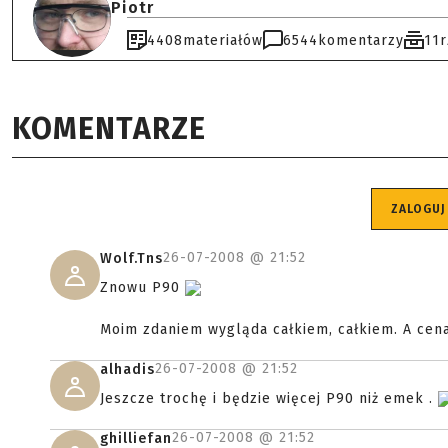
Piotr
4408
materiałów
6544
komentarzy
11
KOMENTARZE
ZALOGUJ
26-07-2008 @
21:52
Wolf.Tns
Znowu P90
Moim zdaniem wygląda całkiem, całkiem. A cena 
26-07-2008 @
21:52
alhadis
Jeszcze trochę i będzie więcej P90 niż emek .
26-07-2008 @
21:52
ghilliefan