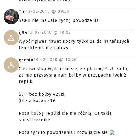
13-02-2010 @
09:56
Tin
Szału nie ma...ale życzę powodzenia
13-02-2010 @
10:02
jj94
Wybór giwer nawet spory tylko że do najtańszych
ten sklepik nie nalezy .
13-02-2010 @
10:26
greniu
Ciekawostką wydaje mi sie, ze płacimy 6 zł, za to,
ze nie przysyłają nam kolby w przypadku tych 2
replik:
$3 - bez kolby 425zł
$3 - z kolbą 419
Poza kolbą repliki sie nie różnią. Ot takie
spostrzezenie.
Poza tym to powodzenia i rozwijajcie sie