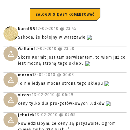
ZALOGUJ SIĘ ABY KOMENTOWAĆ
12-02-2010 @
23:45
Karol88
Szkoda, że kolejny w Warszawie
12-02-2010 @
23:50
Gallain
Skoro Kermit jest tam serwisantem, to wiem już co
jest mocną stroną tego sklepu
13-02-2010 @
00:03
moron
To nie jedyna mocna strona tego sklepu
13-02-2010 @
06:29
vicoss
ceny tylko dla pro-gotówkowych ludków.
13-02-2010 @
07:55
jebutek
Powiedziałbym, że ceny są przyzwoite. Ogrom
cymek tylko 028 brak :/