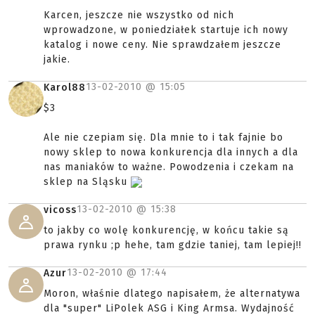
Karcen, jeszcze nie wszystko od nich
wprowadzone, w poniedziałek startuje ich nowy
katalog i nowe ceny. Nie sprawdzałem jeszcze
jakie.
13-02-2010 @
15:05
Karol88
$3
Ale nie czepiam się. Dla mnie to i tak fajnie bo
nowy sklep to nowa konkurencja dla innych a dla
nas maniaków to ważne. Powodzenia i czekam na
sklep na Sląsku
13-02-2010 @
15:38
vicoss
to jakby co wolę konkurencję, w końcu takie są
prawa rynku ;p hehe, tam gdzie taniej, tam lepiej!!
13-02-2010 @
17:44
Azur
Moron, właśnie dlatego napisałem, że alternatywa
dla "super" LiPolek ASG i King Armsa. Wydajność