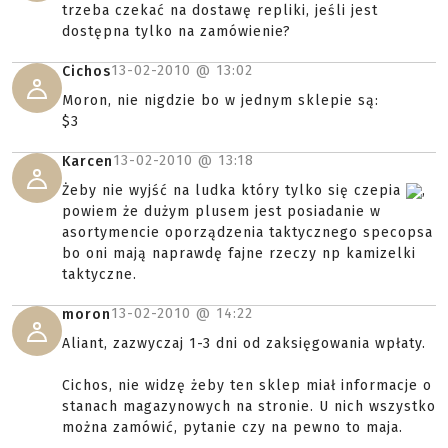
trzeba czekać na dostawę repliki, jeśli jest
dostępna tylko na zamówienie?
13-02-2010 @
13:02
Cichos
Moron, nie nigdzie bo w jednym sklepie są:
$3
13-02-2010 @
13:18
Karcen
Żeby nie wyjść na ludka który tylko się czepia
,
powiem że dużym plusem jest posiadanie w
asortymencie oporządzenia taktycznego specopsa
bo oni mają naprawdę fajne rzeczy np kamizelki
taktyczne.
13-02-2010 @
14:22
moron
Aliant, zazwyczaj 1-3 dni od zaksięgowania wpłaty.
Cichos, nie widzę żeby ten sklep miał informacje o
stanach magazynowych na stronie. U nich wszystko
można zamówić, pytanie czy na pewno to maja.