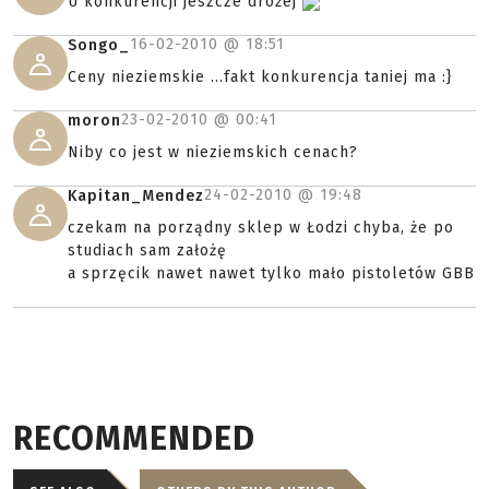
U konkurencji jeszcze drożej
16-02-2010 @
18:51
Songo_
Ceny nieziemskie ...fakt konkurencja taniej ma :}
23-02-2010 @
00:41
moron
Niby co jest w nieziemskich cenach?
24-02-2010 @
19:48
Kapitan_Mendez
czekam na porządny sklep w Łodzi chyba, że po
studiach sam założę
a sprzęcik nawet nawet tylko mało pistoletów GBB
RECOMMENDED