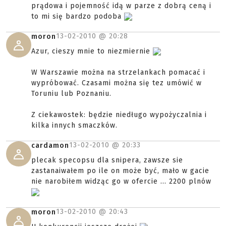
prądowa i pojemność idą w parze z dobrą ceną i
to mi się bardzo podoba
13-02-2010 @
20:28
moron
Azur, cieszy mnie to niezmiernie
W Warszawie można na strzelankach pomacać i
wypróbować. Czasami można się tez umówić w
Toruniu lub Poznaniu.
Z ciekawostek: będzie niedługo wypożyczalnia i
kilka innych smaczków.
13-02-2010 @
20:33
cardamon
plecak specopsu dla snipera, zawsze sie
zastanaiwałem po ile on może być, mało w gacie
nie narobiłem widząc go w ofercie ... 2200 plnów
13-02-2010 @
20:43
moron