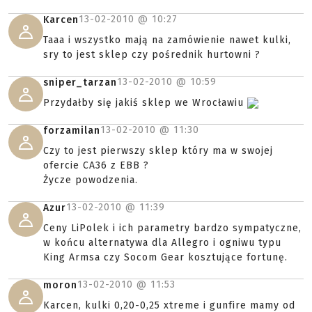
13-02-2010 @
10:27
Karcen
Taaa i wszystko mają na zamówienie nawet kulki,
sry to jest sklep czy pośrednik hurtowni ?
13-02-2010 @
10:59
sniper_tarzan
Przydałby się jakiś sklep we Wrocławiu
13-02-2010 @
11:30
forzamilan
Czy to jest pierwszy sklep który ma w swojej
ofercie CA36 z EBB ?
Życze powodzenia.
13-02-2010 @
11:39
Azur
Ceny LiPolek i ich parametry bardzo sympatyczne,
w końcu alternatywa dla Allegro i ogniwu typu
King Armsa czy Socom Gear kosztujące fortunę.
13-02-2010 @
11:53
moron
Karcen, kulki 0,20-0,25 xtreme i gunfire mamy od