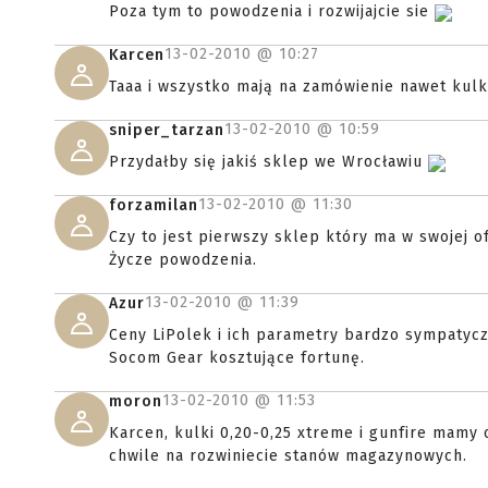
Poza tym to powodzenia i rozwijajcie sie
13-02-2010 @
10:27
Karcen
Taaa i wszystko mają na zamówienie nawet kulki
13-02-2010 @
10:59
sniper_tarzan
Przydałby się jakiś sklep we Wrocławiu
13-02-2010 @
11:30
forzamilan
Czy to jest pierwszy sklep który ma w swojej o
Życze powodzenia.
13-02-2010 @
11:39
Azur
Ceny LiPolek i ich parametry bardzo sympatycz
Socom Gear kosztujące fortunę.
13-02-2010 @
11:53
moron
Karcen, kulki 0,20-0,25 xtreme i gunfire mamy o
chwile na rozwiniecie stanów magazynowych.