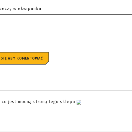
rzeczy w ekwipunku
 SIĘ ABY KOMENTOWAĆ
ż co jest mocną stroną tego sklepu