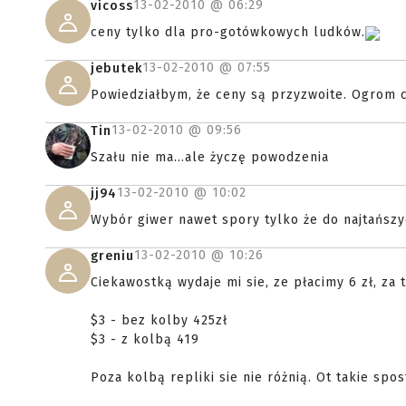
13-02-2010 @
06:29
vicoss
ceny tylko dla pro-gotówkowych ludków.
13-02-2010 @
07:55
jebutek
Powiedziałbym, że ceny są przyzwoite. Ogrom 
13-02-2010 @
09:56
Tin
Szału nie ma...ale życzę powodzenia
13-02-2010 @
10:02
jj94
Wybór giwer nawet spory tylko że do najtańszyc
13-02-2010 @
10:26
greniu
Ciekawostką wydaje mi sie, ze płacimy 6 zł, za 
$3 - bez kolby 425zł
$3 - z kolbą 419
Poza kolbą repliki sie nie różnią. Ot takie spos