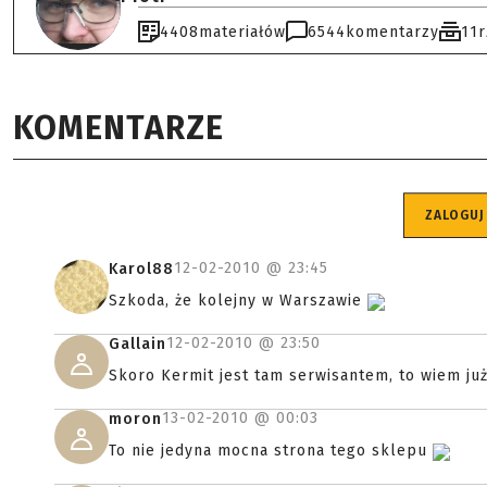
4408
materiałów
6544
komentarzy
11
KOMENTARZE
ZALOGUJ
12-02-2010 @
23:45
Karol88
Szkoda, że kolejny w Warszawie
12-02-2010 @
23:50
Gallain
Skoro Kermit jest tam serwisantem, to wiem ju
13-02-2010 @
00:03
moron
To nie jedyna mocna strona tego sklepu