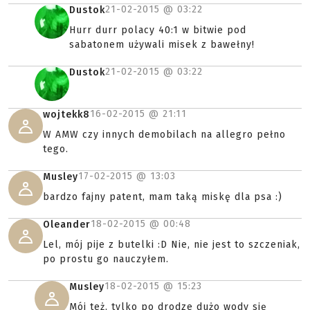
21-02-2015 @
03:22
Dustok
Hurr durr polacy 40:1 w bitwie pod
sabatonem używali misek z bawełny!
21-02-2015 @
03:22
Dustok
16-02-2015 @
21:11
wojtekk8
W AMW czy innych demobilach na allegro pełno
tego.
17-02-2015 @
13:03
Musley
bardzo fajny patent, mam taką miskę dla psa :)
18-02-2015 @
00:48
Oleander
Lel, mój pije z butelki :D Nie, nie jest to szczeniak,
po prostu go nauczyłem.
18-02-2015 @
15:23
Musley
Mój też, tylko po drodze dużo wody się