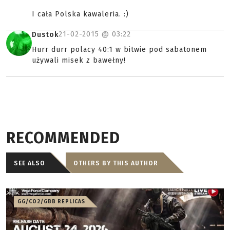
I cała Polska kawaleria. :)
21-02-2015 @
03:22
Dustok
Hurr durr polacy 40:1 w bitwie pod sabatonem
używali misek z bawełny!
RECOMMENDED
SEE ALSO
OTHERS BY THIS AUTHOR
GG/CO2/GBB REPLICAS