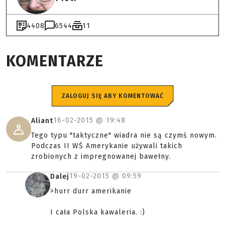
4408
6544
11
KOMENTARZE
ZALOGUJ SIĘ ABY KOMENTOWAĆ
16-02-2015 @
19:48
Aliant
Tego typu "taktyczne" wiadra nie są czymś nowym.
Podczas II WŚ Amerykanie używali takich
zrobionych z impregnowanej bawełny.
19-02-2015 @
09:59
Dalej
>hurr durr amerikanie
I cała Polska kawaleria. :)