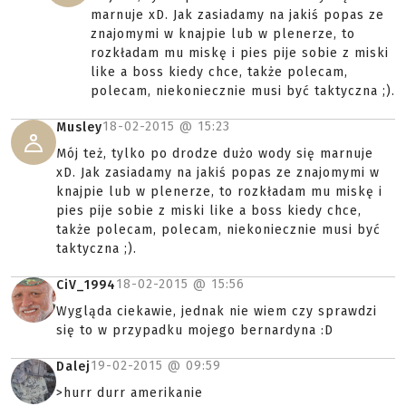
marnuje xD. Jak zasiadamy na jakiś popas ze
znajomymi w knajpie lub w plenerze, to
rozkładam mu miskę i pies pije sobie z miski
like a boss kiedy chce, także polecam,
polecam, niekoniecznie musi być taktyczna ;).
18-02-2015 @
15:23
Musley
Mój też, tylko po drodze dużo wody się marnuje
xD. Jak zasiadamy na jakiś popas ze znajomymi w
knajpie lub w plenerze, to rozkładam mu miskę i
pies pije sobie z miski like a boss kiedy chce,
także polecam, polecam, niekoniecznie musi być
taktyczna ;).
18-02-2015 @
15:56
CiV_1994
Wygląda ciekawie, jednak nie wiem czy sprawdzi
się to w przypadku mojego bernardyna :D
19-02-2015 @
09:59
Dalej
>hurr durr amerikanie