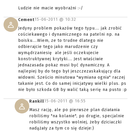
Ludzie nie macie wyobraźni :-/
15-06-2011 @
10:32
Cement
Jedyny problem pokazów tego typu.... jak zrobić
cościekawego i dynamicznego na patelni np. na
boisku....Wiem, ze to trudne dlatego nie
odbierajcie tego jako marudzenie czy
wymądrzaniesię ale jeśli oczekujecie
konstruktywnej krytyki.... Jest właściwie
jednazasada pokaz musi być dynamiczny. A
najlepiej by do tego był jeszczezaskakujący dla
widowni. Sześcio minutowa "wymiana ognia" raczej
takanie jest. Co do samej inicjatywy wielki plus. ps
nie było szkoda GB by walić taką serię na pusto :p
15-06-2011 @
16:55
Rankill
Masz rację, ale po pierwsze plan działania
robiliśmy "na kolanie", po drugie, specjalnie
robiliśmy wszystko wolniej, żeby dziciaczki
nadążały za tym co się dzieje:)