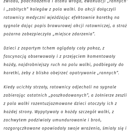
zwiadu, podchodzenia i ataku wroga, ewakuacji „rannych”
i „zabitych” kolegów z pola walki. Do akcji dołączyli
ratownicy medyczni wjeżdżając efektownie karetką na
sygnale dając popis brawurowej akcji ratowniczej, a straż
pożarna zabezpieczyła „miejsce zdarzenia”.
Dzieci z zapartym tchem oglądały cały pokaz, z
fascynacją obserwowały i z przejęciem komentowały
każdy, najdrobniejszy ruch na polu walki, podbiegały do
karetki, żeby z bliska obejrzeć opatrywanie „rannych”.
Kiedy ucichły strzały, ratownicy odjechali na sygnale
zabierając ostatnich „poszkodowanych”, a żołnierze zeszli
z pola walki rozentuzjazmowane dzieci otoczyły ich z
każdej strony. Wypytywały o każdy szczegół walki, z
zachwytem podziwiały umundurowanie i broń,
rozgorączkowane opowiadały swoje wrażenia, śmiały się i