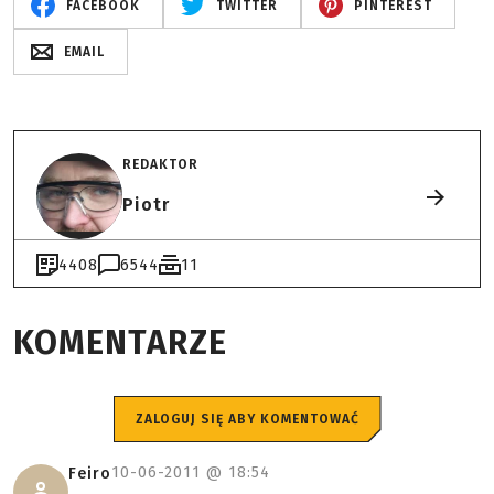
FACEBOOK
TWITTER
PINTEREST
EMAIL
REDAKTOR
Piotr
4408
6544
11
KOMENTARZE
ZALOGUJ SIĘ ABY KOMENTOWAĆ
10-06-2011 @
18:54
Feiro