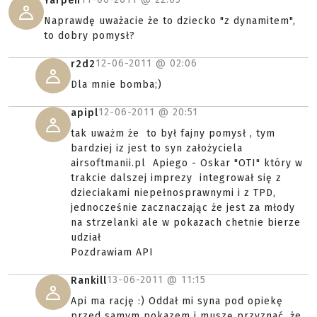
Yarpen
Naprawdę uważacie że to dziecko "z dynamitem",
to dobry pomysł?
12-06-2011 @
02:06
r2d2
Dla mnie bomba;)
12-06-2011 @
20:51
apipl
tak uważm że to był fajny pomysł , tym
bardziej iz jest to syn założyciela
airsoftmanii.pl Apiego - Oskar "OTI" który w
trakcie dalszej imprezy integrował się z
dzieciakami niepełnosprawnymi i z TPD,
jednocześnie zacznaczając że jest za młody
na strzelanki ale w pokazach chetnie bierze
udział
Pozdrawiam API
13-06-2011 @
11:15
Rankill
Api ma rację :) Oddał mi syna pod opiekę
przed samym pokazem i muszę przyznać, że