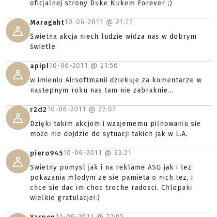
oficjalnej strony Duke Nukem Forever ;)
10-06-2011 @
21:22
Maragaht
Świetna akcja niech ludzie widza nas w dobrym
świetle
10-06-2011 @
21:56
apipl
w imieniu Airsoftmanii dziekuje za komentarze w
nastepnym roku nas tam nie zabraknie...
10-06-2011 @
22:07
r2d2
Dzięki takim akcjom i wzajememu pilnowaniu sie
może nie dojdzie do sytuacji takich jak w L.A.
10-06-2011 @
23:21
piero945
Swietny pomysl jak i na reklame ASG jak i tez
pokazania mlodym ze sie pamieta o nich tez, i
chce sie dac im choc troche radosci. Chlopaki
wielkie gratulacje!:)
11-06-2011 @
22:05