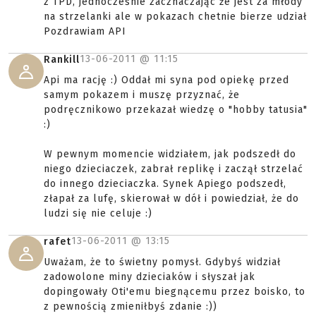
z TPD, jednocześnie zacznaczając że jest za młody
na strzelanki ale w pokazach chetnie bierze udział
Pozdrawiam API
13-06-2011 @
11:15
Rankill
Api ma rację :) Oddał mi syna pod opiekę przed
samym pokazem i muszę przyznać, że
podręcznikowo przekazał wiedzę o "hobby tatusia"
:)
W pewnym momencie widziałem, jak podszedł do
niego dzieciaczek, zabrał replikę i zaczął strzelać
do innego dzieciaczka. Synek Apiego podszedł,
złapał za lufę, skierował w dół i powiedział, że do
ludzi się nie celuje :)
13-06-2011 @
13:15
rafet
Uważam, że to świetny pomysł. Gdybyś widział
zadowolone miny dzieciaków i słyszał jak
dopingowały Oti'emu biegnącemu przez boisko, to
z pewnością zmieniłbyś zdanie :))