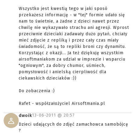
Wszystko jest kwestią tego w jaki sposó
przekażesz informację - w "tej" formie udało się
nam to świetnie, a żadne z dzieci nawet przez
chwilę nie wykazywało strachu ani agresji. Wprost
przeciwnie dzieciaki zadawały dużo pytań, chciały
mieć zdjęcie z repliką i przez cały czas miały
świadomość, że są to repliki broni czy dynamitu.
Korzystając z okazji... Ja też dziękuję wszystkim
airsoftmaniakom za udział w imprezie i wsparciu
"ogniowym", za dobry chumor, uśmiech,
pomysłowość i anielską cierpliwość dla
ciekawskich dzieciaków :))
Do zobaczenia :)
Rafet - współzałożyciel Airsoftmania.pl
13-06-2011 @
20:57
dwoik
Dzieci udających do zdjęć zamachowca samobójcę
?