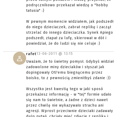
podręcznikowo przekazał wiedzę o "hobby
tatusia" :)
W pewnym momencie widziałem, jak podszedł
do niego dzieciaczek, zabrał replikę i zaczął
strzelać do innego dzieciaczka. Synek Apiego
podszedł, złapał za lufę, skierował w dół i
powiedział, że do ludzi się nie celuje :)
13-06-2011 @
13:15
rafet
Uważam, że to świetny pomysł. Gdybyś widział
zadowolone miny dzieciaków i słyszał jak
dopingowały Oti'emu biegnącemu przez
boisko, to z pewnością zmieniłbyś zdanie :))
Wszystko jest kwestią tego w jaki sposó
przekażesz informację - w "tej" formie udało
się nam to świetnie, a żadne z dzieci nawet
przez chwilę nie wykazywało strachu ani
agresji. Wprost przeciwnie dzieciaki zadawały
dużo pytań, chciały mieć zdjęcie z repliką i