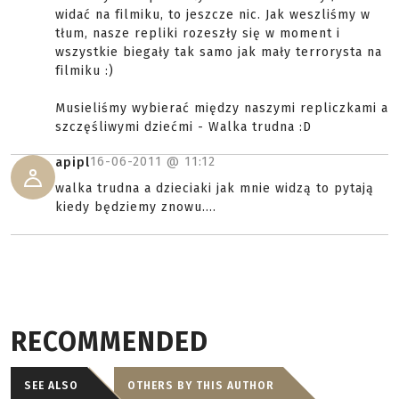
widać na filmiku, to jeszcze nic. Jak weszliśmy w
tłum, nasze repliki rozeszły się w moment i
wszystkie biegały tak samo jak mały terrorysta na
filmiku :)
Musieliśmy wybierać między naszymi repliczkami a
szczęśliwymi dziećmi - Walka trudna :D
16-06-2011 @
11:12
apipl
walka trudna a dzieciaki jak mnie widzą to pytają
kiedy będziemy znowu....
RECOMMENDED
SEE ALSO
OTHERS BY THIS AUTHOR