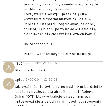
przez cały czas miały świadomość, że są to
repliki broni czy dynamitu.
Korzystając z okazji... Ja też dziękuję
wszystkim airsoftmaniakom za udział w
imprezie i wsparciu "ogniowym", za dobry
chumor, uśmiech, pomysłowość i anielską
cierpliwość dla ciekawskich dzieciaków :))
Do zobaczenia :)
Rafet - współzałożyciel Airsoftmania.pl
12-06-2011 @
02:06
r2d2
Dla mnie bomba;)
12-06-2011 @
20:51
apipl
tak uważm że to był fajny pomysł , tym bardziej iz
jest to syn założyciela airsoftmanii.pl Apiego -
Oskar "OTI" który w trakcie dalszej imprezy
integrował się z dzieciakami niepełnosprawnymi i