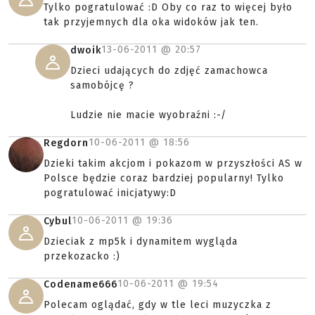
Tylko pogratulować :D Oby co raz to więcej było
tak przyjemnych dla oka widoków jak ten.
13-06-2011 @
20:57
dwoik
Dzieci udających do zdjęć zamachowca
samobójcę ?
Ludzie nie macie wyobraźni :-/
10-06-2011 @
18:56
Regdorn
Dzieki takim akcjom i pokazom w przyszłości AS w
Polsce będzie coraz bardziej popularny! Tylko
pogratulować inicjatywy:D
10-06-2011 @
19:36
Cybul
Dzieciak z mp5k i dynamitem wygląda
przekozacko :)
10-06-2011 @
19:54
Codename666
Polecam oglądać, gdy w tle leci muzyczka z