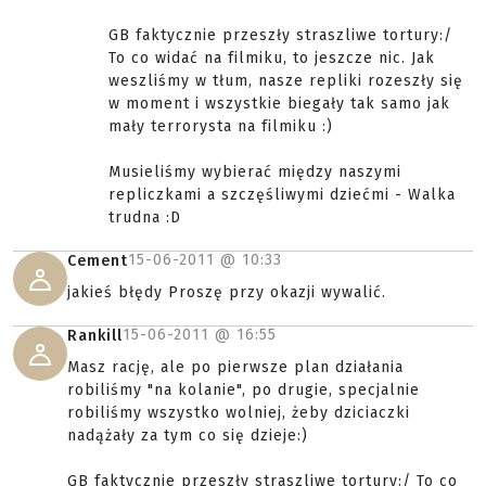
GB faktycznie przeszły straszliwe tortury:/
To co widać na filmiku, to jeszcze nic. Jak
weszliśmy w tłum, nasze repliki rozeszły się
w moment i wszystkie biegały tak samo jak
mały terrorysta na filmiku :)
Musieliśmy wybierać między naszymi
repliczkami a szczęśliwymi dziećmi - Walka
trudna :D
15-06-2011 @
10:33
Cement
jakieś błędy Proszę przy okazji wywalić.
15-06-2011 @
16:55
Rankill
Masz rację, ale po pierwsze plan działania
robiliśmy "na kolanie", po drugie, specjalnie
robiliśmy wszystko wolniej, żeby dziciaczki
nadążały za tym co się dzieje:)
GB faktycznie przeszły straszliwe tortury:/ To co