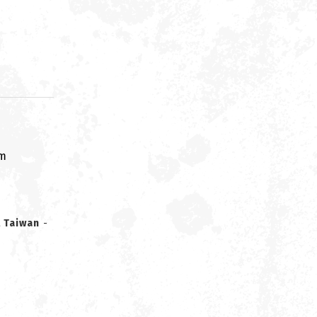
om
t Taiwan
-