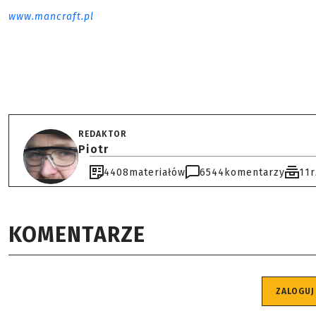
www.mancraft.pl
REDAKTOR
Piotr
4408
materiałów
6544
komentarzy
11
KOMENTARZE
ZALOGUJ