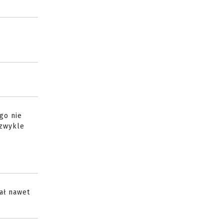
go nie
 zwykle
iał nawet