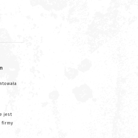
om
ntowała
e jest
 firmy