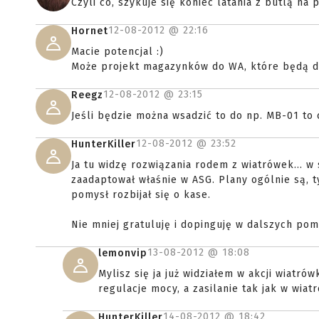
Czyli co, szykuje się koniec latania z butlą na
12-08-2012 @
22:16
Hornet
Macie potencjal :)
Może projekt magazynków do WA, które będą dz
12-08-2012 @
23:15
Reegz
Jeśli będzie można wsadzić to do np. MB-01 to
12-08-2012 @
23:52
HunterKiller
Ja tu widzę rozwiązania rodem z wiatrówek... w
zaadaptował właśnie w ASG. Plany ogólnie są, t
pomysł rozbijał się o kase.
Nie mniej gratuluję i dopinguję w dalszych pomy
13-08-2012 @
18:08
lemonvip
Mylisz się ja już widziałem w akcji wiatró
regulacje mocy, a zasilanie tak jak w wia
14-08-2012 @
18:42
HunterKiller