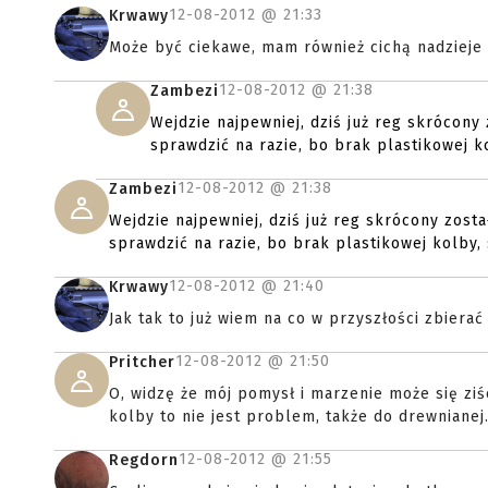
12-08-2012 @
21:33
Krwawy
Może być ciekawe, mam również cichą nadzieje 
12-08-2012 @
21:38
Zambezi
Wejdzie najpewniej, dziś już reg skrócony 
sprawdzić na razie, bo brak plastikowej 
12-08-2012 @
21:38
Zambezi
Wejdzie najpewniej, dziś już reg skrócony zosta
sprawdzić na razie, bo brak plastikowej kolby
12-08-2012 @
21:40
Krwawy
Jak tak to już wiem na co w przyszłości zbierać 
12-08-2012 @
21:50
Pritcher
O, widzę że mój pomysł i marzenie może się ziś
kolby to nie jest problem, także do drewnianej
12-08-2012 @
21:55
Regdorn