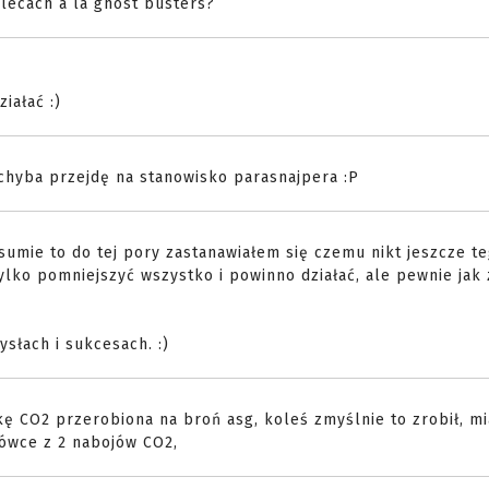
 plecach a la ghost busters?
iałać :)
 chyba przejdę na stanowisko parasnajpera :P
 sumie to do tej pory zastanawiałem się czemu nikt jeszcze te
ylko pomniejszyć wszystko i powinno działać, ale pewnie jak
słach i sukcesach. :)
wkę CO2 przerobiona na broń asg, koleś zmyślnie to zrobił, m
trówce z 2 nabojów CO2,