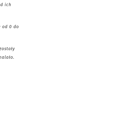
d ich
e od 0 do
zostały
malało.