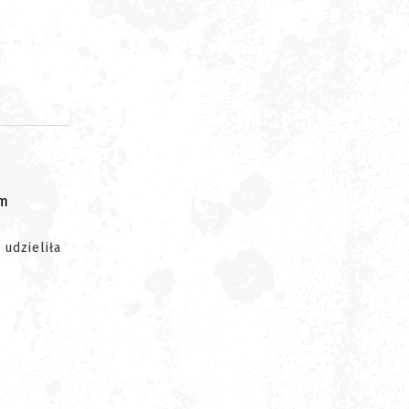
om
udzieliła