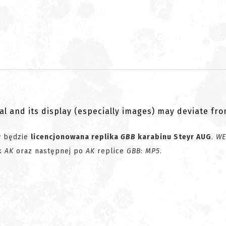
al and its display (especially images) may deviate fr
w będzie
licencjonowana replika
GBB
karabinu Steyr AUG
.
WE
ik
AK
oraz następnej po
AK
replice
GBB
:
MP5
.