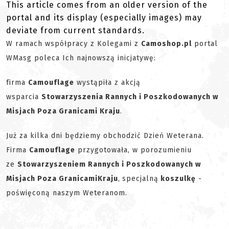
This article comes from an older version of the
portal and its display (especially images) may
deviate from current standards.
W ramach współpracy z Kolegami z
Camoshop.pl
portal
WMasg poleca Ich najnowszą inicjatywę:
firma
Camouflage
wystąpiła z akcją
wsparcia
Stowarzyszenia Rannych i Poszkodowanych w
Misjach Poza Granicami Kraju
.
Już za kilka dni będziemy obchodzić Dzień Weterana.
Firma
Camouflage
przygotowała, w porozumieniu
ze
Stowarzyszeniem Rannych i Poszkodowanych w
Misjach Poza Granicami
Kraju
,
specjalną
koszulkę
-
poświęconą naszym Weteranom.