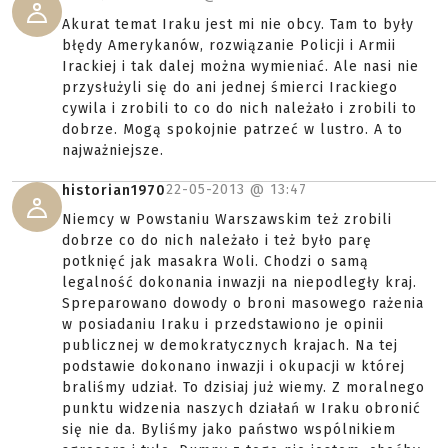
Akurat temat Iraku jest mi nie obcy. Tam to były
błędy Amerykanów, rozwiązanie Policji i Armii
Irackiej i tak dalej można wymieniać. Ale nasi nie
przysłużyli się do ani jednej śmierci Irackiego
cywila i zrobili to co do nich należało i zrobili to
dobrze. Mogą spokojnie patrzeć w lustro. A to
najważniejsze.
22-05-2013 @
13:47
historian1970
Niemcy w Powstaniu Warszawskim też zrobili
dobrze co do nich należało i też było parę
potknięć jak masakra Woli. Chodzi o samą
legalność dokonania inwazji na niepodległy kraj.
Spreparowano dowody o broni masowego rażenia
w posiadaniu Iraku i przedstawiono je opinii
publicznej w demokratycznych krajach. Na tej
podstawie dokonano inwazji i okupacji w której
braliśmy udział. To dzisiaj już wiemy. Z moralnego
punktu widzenia naszych działań w Iraku obronić
się nie da. Byliśmy jako państwo wspólnikiem