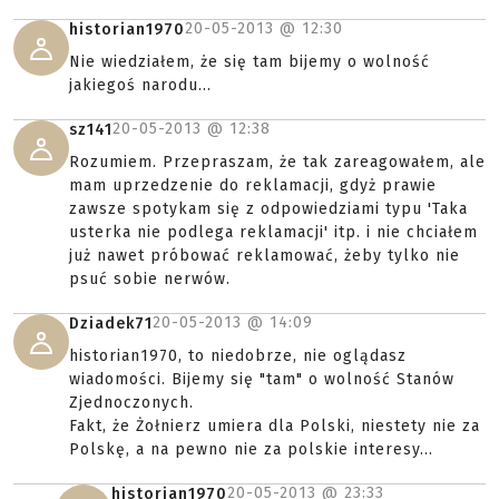
20-05-2013 @
12:30
historian1970
Nie wiedziałem, że się tam bijemy o wolność
jakiegoś narodu...
20-05-2013 @
12:38
sz141
Rozumiem. Przepraszam, że tak zareagowałem, ale
mam uprzedzenie do reklamacji, gdyż prawie
zawsze spotykam się z odpowiedziami typu 'Taka
usterka nie podlega reklamacji' itp. i nie chciałem
już nawet próbować reklamować, żeby tylko nie
psuć sobie nerwów.
20-05-2013 @
14:09
Dziadek71
historian1970, to niedobrze, nie oglądasz
wiadomości. Bijemy się "tam" o wolność Stanów
Zjednoczonych.
Fakt, że Żołnierz umiera dla Polski, niestety nie za
Polskę, a na pewno nie za polskie interesy...
20-05-2013 @
23:33
historian1970