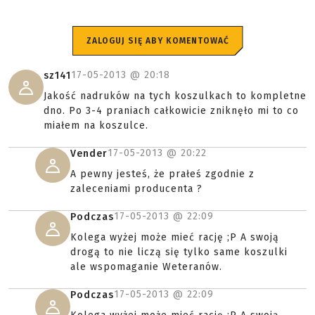
ZALOGUJ SIĘ ABY KOMENTOWAĆ
17-05-2013 @
20:18
sz141
Jakość nadruków na tych koszulkach to kompletne
dno. Po 3-4 praniach całkowicie zniknęło mi to co
miałem na koszulce.
17-05-2013 @
20:22
Vender
A pewny jesteś, że prałeś zgodnie z
zaleceniami producenta ?
17-05-2013 @
22:09
Podczas
Kolega wyżej może mieć rację ;P A swoją
drogą to nie liczą się tylko same koszulki
ale wspomaganie Weteranów.
17-05-2013 @
22:09
Podczas