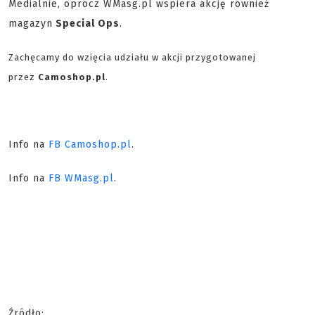
Medialnie, oprócz WMasg.pl wspiera akcję również
magazyn
Special Ops
.
Zachęcamy do wzięcia udziału w akcji przygotowanej
przez
Camoshop.pl
.
Info na
FB Camoshop.pl
.
Info na
FB WMasg.pl
.
Źródło: