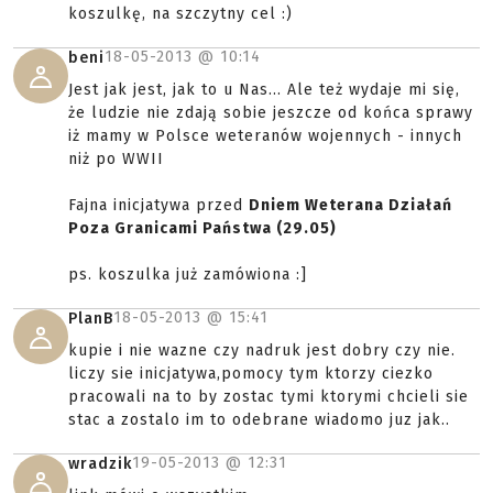
koszulkę, na szczytny cel :)
18-05-2013 @
10:14
beni
Jest jak jest, jak to u Nas... Ale też wydaje mi się,
że ludzie nie zdają sobie jeszcze od końca sprawy
iż mamy w Polsce weteranów wojennych - innych
niż po WWII
Fajna inicjatywa przed
Dniem Weterana Działań
Poza Granicami Państwa (29.05)
ps. koszulka już zamówiona :]
18-05-2013 @
15:41
PlanB
kupie i nie wazne czy nadruk jest dobry czy nie.
liczy sie inicjatywa,pomocy tym ktorzy ciezko
pracowali na to by zostac tymi ktorymi chcieli sie
stac a zostalo im to odebrane wiadomo juz jak..
19-05-2013 @
12:31
wradzik