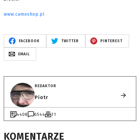
www.camoshop.pl
FACEBOOK
TWITTER
PINTEREST
EMAIL
REDAKTOR
Piotr
4408
6544
11
KOMENTARZE