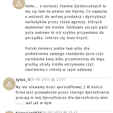
Hehe.... o wolność Stanów Zjednoczonych to
my się tam na pewno nie bijemy. Co najwyżej
o wolność do wolnej produkcji i dystrybucji
narkotyków przez różne agencje, których
wymieniać nie trzeba. Talibowie zaczęli palić
pola makowe to ich szybko przywołano do
porządku. Interes się musi kręcić.
Polski żołnierz jedzie tam albo dla
podniesienia swojego standardu życia czyt.
zarobienia kasy albo przymuszony do tego
groźbą utraty źródła utrzymania czyt.
zwolnienia z roboty w razie odmowy.
20-05-2013 @
23:07
tytus_5
My nie olewamy braci ajersodftowej ;) W końcu
firma jest prowadzona przez starego Ajersofciarza
pracują w niej Ajersofciarze dla Ajersofciarzy wiec
......... wal jak w dym
20-05-2013 @
23:33