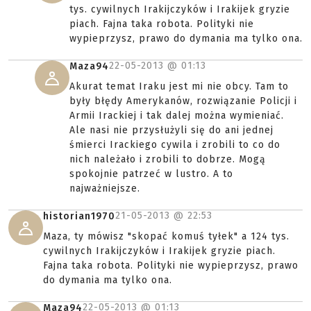
tys. cywilnych Irakijczyków i Irakijek gryzie
piach. Fajna taka robota. Polityki nie
wypieprzysz, prawo do dymania ma tylko ona.
22-05-2013 @
01:13
Maza94
Akurat temat Iraku jest mi nie obcy. Tam to
były błędy Amerykanów, rozwiązanie Policji i
Armii Irackiej i tak dalej można wymieniać.
Ale nasi nie przysłużyli się do ani jednej
śmierci Irackiego cywila i zrobili to co do
nich należało i zrobili to dobrze. Mogą
spokojnie patrzeć w lustro. A to
najważniejsze.
21-05-2013 @
22:53
historian1970
Maza, ty mówisz "skopać komuś tyłek" a 124 tys.
cywilnych Irakijczyków i Irakijek gryzie piach.
Fajna taka robota. Polityki nie wypieprzysz, prawo
do dymania ma tylko ona.
22-05-2013 @
01:13
Maza94