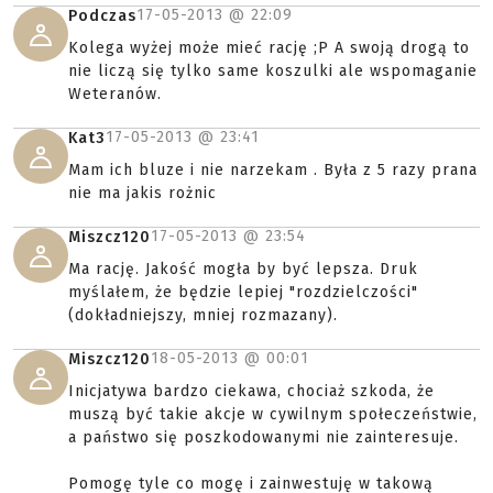
17-05-2013 @
22:09
Podczas
Kolega wyżej może mieć rację ;P A swoją drogą to
nie liczą się tylko same koszulki ale wspomaganie
Weteranów.
17-05-2013 @
23:41
Kat3
Mam ich bluze i nie narzekam . Była z 5 razy prana
nie ma jakis rożnic
17-05-2013 @
23:54
Miszcz120
Ma rację. Jakość mogła by być lepsza. Druk
myślałem, że będzie lepiej "rozdzielczości"
(dokładniejszy, mniej rozmazany).
18-05-2013 @
00:01
Miszcz120
Inicjatywa bardzo ciekawa, chociaż szkoda, że
muszą być takie akcje w cywilnym społeczeństwie,
a państwo się poszkodowanymi nie zainteresuje.
Pomogę tyle co mogę i zainwestuję w takową