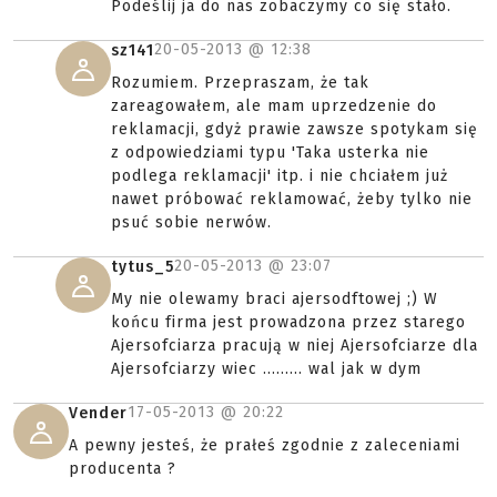
Podeślij ja do nas zobaczymy co się stało.
20-05-2013 @
12:38
sz141
Rozumiem. Przepraszam, że tak
zareagowałem, ale mam uprzedzenie do
reklamacji, gdyż prawie zawsze spotykam się
z odpowiedziami typu 'Taka usterka nie
podlega reklamacji' itp. i nie chciałem już
nawet próbować reklamować, żeby tylko nie
psuć sobie nerwów.
20-05-2013 @
23:07
tytus_5
My nie olewamy braci ajersodftowej ;) W
końcu firma jest prowadzona przez starego
Ajersofciarza pracują w niej Ajersofciarze dla
Ajersofciarzy wiec ......... wal jak w dym
17-05-2013 @
20:22
Vender
A pewny jesteś, że prałeś zgodnie z zaleceniami
producenta ?