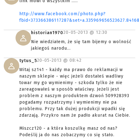
link mówi o wszystkim .....
http://www.facebook.com/photo.php?
fbid=373366386117287&set=a.335969656523627.8416
20-05-2013 @
12:30
historian1970
Nie wiedziałem, że się tam bijemy o wolność
jakiegoś narodu...
20-05-2013 @
08:42
tytus_5
Witaj sz141 - każdy ma prawo do reklamacji w
naszym sklepie - więc jeżeli dostałeś wadliwy
towar my go wymienimy - szkoda tylko że nie
zareagowałeś w sposób właściwy. Jeżeli jest
problem z naszym produktem dzwoń 509928393
pogadamy rozpatrzymy i wymienimy nie pa
problemu. Przy tak dużej produkcji wpadki się
zdarzają. Przykro nam że padło akurat na Ciebie.
Miszcz120 - a która koszulkę masz od nas?
Podeślij ja do nas zobaczymy co się stało.