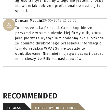
agresora i tyle. Dumny z tego nie jestem, choćby
nie wiem jak dobrze i profesjonalnie nasi się tam
spisali.
23-05-2013 @
22:05
Duncan McLain
To miłe, że taka firma jak Camoshop bierze
przykład z w sumie niewielkiej firmy Blik, która
jako pierwsza wystąpiła z podobną akcją. Szkoda,
że pomimo dwukrotnego przesłania informacji o
tym do redakcji WMASGu nie zostało to
opublikowane. Niemniej inicjatywa zacna i bardzo
mnie cieszy, że Blik ma naśladowców.
RECOMMENDED
SEE ALSO
OTHERS BY THIS AUTHOR