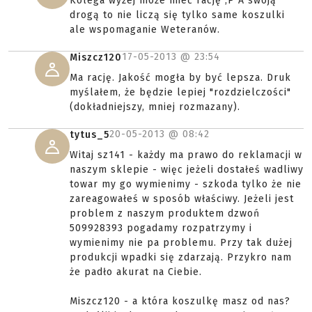
Kolega wyżej może mieć rację ;P A swoją
drogą to nie liczą się tylko same koszulki
ale wspomaganie Weteranów.
17-05-2013 @
23:54
Miszcz120
Ma rację. Jakość mogła by być lepsza. Druk
myślałem, że będzie lepiej "rozdzielczości"
(dokładniejszy, mniej rozmazany).
20-05-2013 @
08:42
tytus_5
Witaj sz141 - każdy ma prawo do reklamacji w
naszym sklepie - więc jeżeli dostałeś wadliwy
towar my go wymienimy - szkoda tylko że nie
zareagowałeś w sposób właściwy. Jeżeli jest
problem z naszym produktem dzwoń
509928393 pogadamy rozpatrzymy i
wymienimy nie pa problemu. Przy tak dużej
produkcji wpadki się zdarzają. Przykro nam
że padło akurat na Ciebie.
Miszcz120 - a która koszulkę masz od nas?