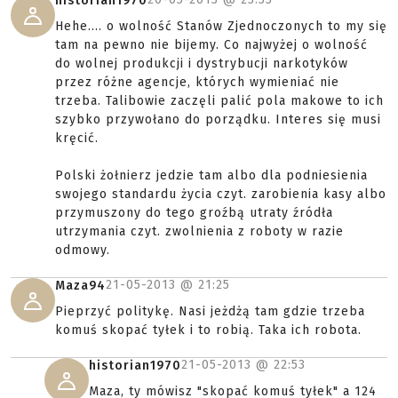
historian1970
Hehe.... o wolność Stanów Zjednoczonych to my się
tam na pewno nie bijemy. Co najwyżej o wolność
do wolnej produkcji i dystrybucji narkotyków
przez różne agencje, których wymieniać nie
trzeba. Talibowie zaczęli palić pola makowe to ich
szybko przywołano do porządku. Interes się musi
kręcić.
Polski żołnierz jedzie tam albo dla podniesienia
swojego standardu życia czyt. zarobienia kasy albo
przymuszony do tego groźbą utraty źródła
utrzymania czyt. zwolnienia z roboty w razie
odmowy.
21-05-2013 @
21:25
Maza94
Pieprzyć politykę. Nasi jeżdżą tam gdzie trzeba
komuś skopać tyłek i to robią. Taka ich robota.
21-05-2013 @
22:53
historian1970
Maza, ty mówisz "skopać komuś tyłek" a 124