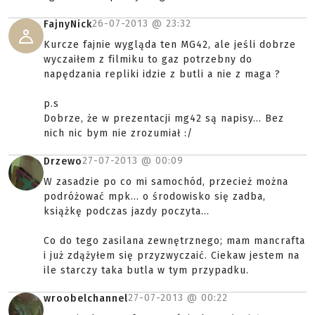
26-07-2013 @
23:32
FajnyNick
Kurcze fajnie wygląda ten MG42, ale jeśli dobrze
wyczaiłem z filmiku to gaz potrzebny do
napędzania repliki idzie z butli a nie z maga ?
p.s
Dobrze, że w prezentacji mg42 są napisy... Bez
nich nic bym nie zrozumiał :/
27-07-2013 @
00:09
Drzewo
W zasadzie po co mi samochód, przecież można
podróżować mpk... o środowisko się zadba,
książkę podczas jazdy poczyta...
Co do tego zasilana zewnętrznego; mam mancrafta
i już zdążyłem się przyzwyczaić. Ciekaw jestem na
ile starczy taka butla w tym przypadku.
27-07-2013 @
00:22
wroobelchannel