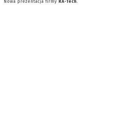
Nowa prezentacja firmy
RA-Tech
.