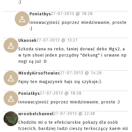
:)
27-07-2013 @
18:28
Poniatkys
innowacyjność poprzez miedziowanie, proste
:)
27-07-2013 @
13:27
Ukaosek
Szkoda siana na reko, taniej dorwać deko Mg42, a
w tym shoei jeden porządny "dekung" i urwane np
nogi są już :D
27-07-2013 @
14:26
MłodyAirsoftowiec
Fajny ten magazynek hajs się szykuje:).
27-07-2013 @
18:28
Poniatkys
innowacyjność poprzez miedziowanie, proste :)
27-07-2013 @
22:38
wroobelchannel
Chodziło mi o te efekciarskie pokazy dla osób
trzecich, bardziej ludzi cieszy terkoczący kaem niż