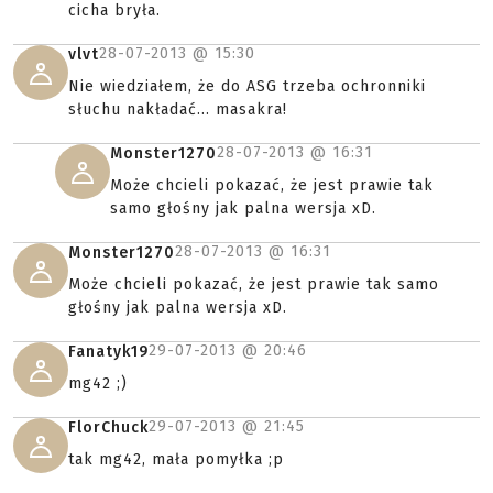
cicha bryła.
28-07-2013 @
15:30
vlvt
Nie wiedziałem, że do ASG trzeba ochronniki
słuchu nakładać... masakra!
28-07-2013 @
16:31
Monster1270
Może chcieli pokazać, że jest prawie tak
samo głośny jak palna wersja xD.
28-07-2013 @
16:31
Monster1270
Może chcieli pokazać, że jest prawie tak samo
głośny jak palna wersja xD.
29-07-2013 @
20:46
Fanatyk19
mg42 ;)
29-07-2013 @
21:45
FlorChuck
tak mg42, mała pomyłka ;p