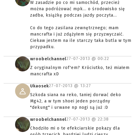
W zasadzie po co mi samochód, przecież
można podróżować mpk... o środowisko się
zadba, książkę podczas jazdy poczyta...
Co do tego zasilana zewnętrznego; mam
mancrafta i już zdążyłem się przyzwyczaić.
Ciekaw jestem na ile starczy taka butla w tym
przypadku.
27-07-2013 @
00:22
wroobelchannel
Z oryginalnym rof'em? Króciutko, też miałem
mancrafta xD
27-07-2013 @
13:27
Ukaosek
Szkoda siana na reko, taniej dorwać deko
Mg42, a w tym shoei jeden porządny
"dekung" i urwane np nogi są już :D
27-07-2013 @
22:38
wroobelchannel
Chodziło mi o te efekciarskie pokazy dla
osób trzecich, bardziej ludzi cieszy