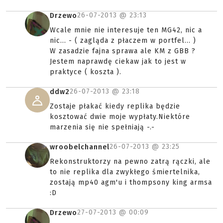
26-07-2013 @
23:13
Drzewo
Wcale mnie nie interesuje ten MG42, nic a
nic... - ( zagląda z płaczem w portfel... )
W zasadzie fajna sprawa ale KM z GBB ?
Jestem naprawdę ciekaw jak to jest w
praktyce ( koszta ).
26-07-2013 @
23:18
ddw2
Zostaje płakać kiedy replika będzie
kosztować dwie moje wypłaty.Niektóre
marzenia się nie spełniają -.-
26-07-2013 @
23:25
wroobelchannel
Rekonstruktorzy na pewno zatrą rączki, ale
to nie replika dla zwykłego śmiertelnika,
zostają mp40 agm'u i thompsony king armsa
:D
27-07-2013 @
00:09
Drzewo