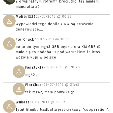
Z oryginalnym rof'em? Króciutko, też miałem
mancrafta xD
27-07-2013 @
00:23
Melite1337
Wypowiedzi tego debila z RW są strasznie
denerwujące....
27-07-2013 @
10:55
FlorChuck
no to po tym mg43 GBB będzie era KM GBB :D
mnie się to podoba :D pod warunkiem że ktoś
wogóle kupi w polsce
29-07-2013 @
20:46
Fanatyk19
mg42 ;)
29-07-2013 @
21:45
FlorChuck
tak mg42, mała pomyłka ;p
27-07-2013 @
11:39
Wukasz
Tytuł filmiku Madbulla jest ciekawy. "copperation".