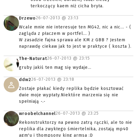
terkoczący kaem niż cicha bryła.
26-07-2013 @
23:13
Drzewo
Wcale mnie nie interesuje ten MG42, nic a nic... - (
zagląda z płaczem w portfel... )
W zasadzie fajna sprawa ale KM z GBB ? Jestem
naprawdę ciekaw jak to jest w praktyce ( koszta ).
26-07-2013 @
23:15
The-Naturat
gruby jakiś ten mag się wydaje...
26-07-2013 @
23:18
ddw2
Zostaje płakać kiedy replika będzie kosztować
dwie moje wypłaty.Niektóre marzenia się nie
spełniają -.-
26-07-2013 @
23:25
wroobelchannel
Rekonstruktorzy na pewno zatrą rączki, ale to nie
replika dla zwykłego śmiertelnika, zostają mp40
agm'u i thompsony king armsa :D