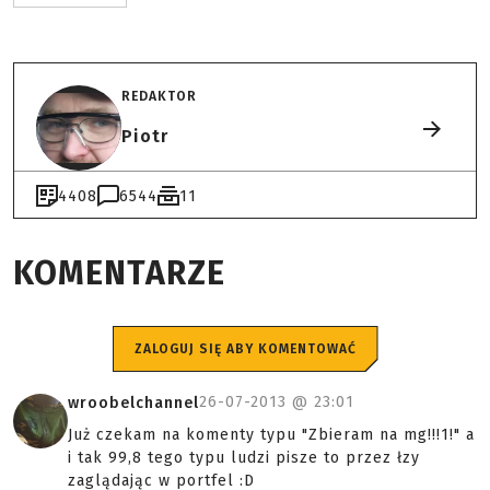
REDAKTOR
Piotr
4408
6544
11
KOMENTARZE
ZALOGUJ SIĘ ABY KOMENTOWAĆ
26-07-2013 @
23:01
wroobelchannel
Już czekam na komenty typu "Zbieram na mg!!!1!" a
i tak 99,8 tego typu ludzi pisze to przez łzy
zaglądając w portfel :D