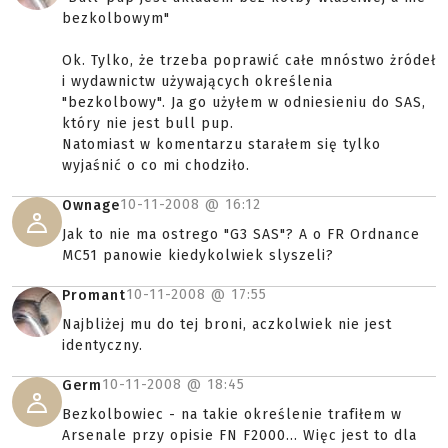
bezkolbowym"
Ok. Tylko, że trzeba poprawić całe mnóstwo żródeł
i wydawnictw używających określenia
"bezkolbowy". Ja go użyłem w odniesieniu do SAS,
który nie jest bull pup.
Natomiast w komentarzu starałem się tylko
wyjaśnić o co mi chodziło.
10-11-2008 @
16:12
Ownage
Jak to nie ma ostrego "G3 SAS"? A o FR Ordnance
MC51 panowie kiedykolwiek slyszeli?
10-11-2008 @
17:55
Promant
Najbliżej mu do tej broni, aczkolwiek nie jest
identyczny.
10-11-2008 @
18:45
Germ
Bezkolbowiec - na takie określenie trafiłem w
Arsenale przy opisie FN F2000... Więc jest to dla