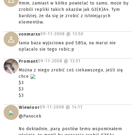
Hmm, zamiast w kółko powielać to samo, może by
zrobili repliki takich okazów jak G3(K)A4. Tym
bardziej, że da się je zrobić z istniejących
elementów.
09-11-2008 @
13:50
vonmarxx
tania baza wyjsciowa pod SBSa, na marui nie
oplacalo sie tego robic;p
09-11-2008 @
13:51
Promant
Można z niego zrobić coś ciekawszego, jeśli się
chce
$3
$3
$3
09-11-2008 @
14:11
Wiewioor
@Panocek
No dokładnie, parę postów temu wspominałem