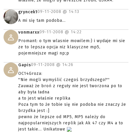
właśnie, że mogli by wreszcie zrobić G3KA4.
09-11-2008 @
14:13
gryncek1
A mi się tam podoba...
09-11-2008 @
14:22
vonmarxx
Promant: o tym wlasnie mowilem:) i wydaje mi sie
ze to lepsza opcja niz klasyczne mp5,
pojemniejsze magi np;p
09-11-2008 @
14:26
Gapis
OC14Groza:
''Nie mogli wymyślić czegoś brzydszego?''
Zauważ że broń z reguły nie jest tworzona po to
aby była ładna
a to jest właśnie replika
Poza tym to że tobie się nie podoba nie znaczy że
brzydka jest :]
pewno że lepsze od MP5, MP5 należy do
najpopularniejszych replik jak Ak 47 czy M4 a to
jest takie... Unikatowe