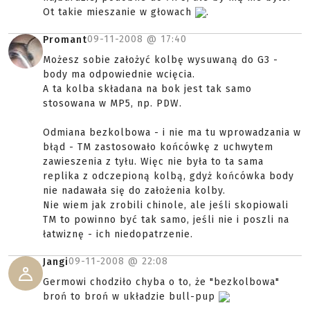
Ot takie mieszanie w głowach
.
09-11-2008 @
17:40
Promant
Możesz sobie założyć kolbę wysuwaną do G3 -
body ma odpowiednie wcięcia.
A ta kolba składana na bok jest tak samo
stosowana w MP5, np. PDW.
Odmiana bezkolbowa - i nie ma tu wprowadzania w
błąd - TM zastosowało końcówkę z uchwytem
zawieszenia z tyłu. Więc nie była to ta sama
replika z odczepioną kolbą, gdyż końcówka body
nie nadawała się do założenia kolby.
Nie wiem jak zrobili chinole, ale jeśli skopiowali
TM to powinno być tak samo, jeśli nie i poszli na
łatwiznę - ich niedopatrzenie.
09-11-2008 @
22:08
Jangi
Germowi chodziło chyba o to, że "bezkolbowa"
broń to broń w układzie bull-pup