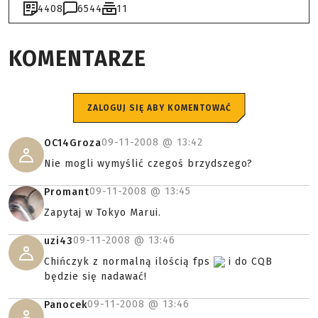
4408
6544
11
KOMENTARZE
ZALOGUJ SIĘ ABY KOMENTOWAĆ
09-11-2008 @
13:42
OC14Groza
Nie mogli wymyślić czegoś brzydszego?
09-11-2008 @
13:45
Promant
Zapytaj w Tokyo Marui.
09-11-2008 @
13:46
uzi43
Chińczyk z normalną ilością fps
i do CQB
będzie się nadawać!
09-11-2008 @
13:46
Panocek