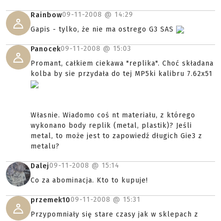
09-11-2008 @
14:29
Rainbow
Gapis - tylko, że nie ma ostrego G3 SAS
09-11-2008 @
15:03
Panocek
Promant, całkiem ciekawa "replika". Choć składana
kolba by sie przydała do tej MP5ki kalibru 7.62x51
Własnie. Wiadomo coś nt materiału, z którego
wykonano body replik (metal, plastik)? Jeśli
metal, to może jest to zapowiedź długich Gie3 z
metalu?
09-11-2008 @
15:14
Dalej
Co za abominacja. Kto to kupuje!
09-11-2008 @
15:31
przemek10
Przypomniały się stare czasy jak w sklepach z