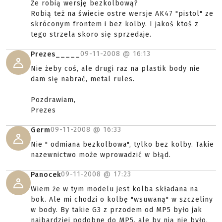
Że robią wersję bezkolbową?
Robią też na świecie ostre wersje AK47 "pistol" ze
skróconym frontem i bez kolby. I jakoś ktoś z
tego strzela skoro się sprzedaje.
09-11-2008 @
16:13
Prezes_____
Nie żeby coś, ale drugi raz na plastik body nie
dam się nabrać, metal rules.
Pozdrawiam,
Prezes
09-11-2008 @
16:33
Germ
Nie " odmiana bezkolbowa", tylko bez kolby. Takie
nazewnictwo może wprowadzić w błąd.
09-11-2008 @
17:23
Panocek
Wiem że w tym modelu jest kolba składana na
bok. Ale mi chodzi o kolbę "wsuwaną" w szczeliny
w body. By takie G3 z przodem od MP5 było jak
najbardziej podobne do MP5, ale by nią nie było.