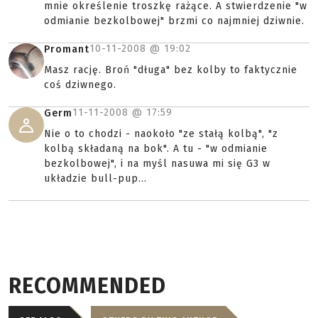
mnie określenie troszkę rażące. A stwierdzenie "w
odmianie bezkolbowej" brzmi co najmniej dziwnie.
10-11-2008 @
19:02
Promant
Masz rację. Broń "długa" bez kolby to faktycznie
coś dziwnego.
11-11-2008 @
17:59
Germ
Nie o to chodzi - naokoło "ze stałą kolbą", "z
kolbą składaną na bok". A tu - "w odmianie
bezkolbowej", i na myśl nasuwa mi się G3 w
układzie bull-pup...
RECOMMENDED