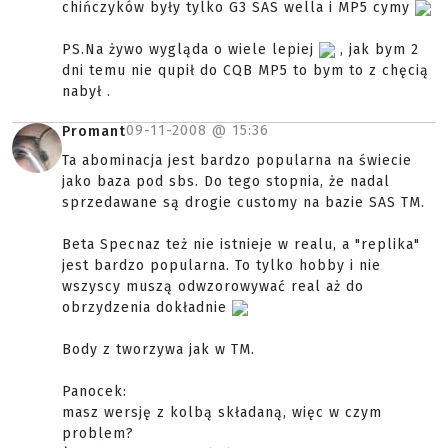
chińczyków były tylko G3 SAS wella i MP5 cymy
PS.Na żywo wygląda o wiele lepiej
, jak bym 2
dni temu nie qupił do CQB MP5 to bym to z chęcią
nabył .
09-11-2008 @
15:36
Promant
Ta abominacja jest bardzo popularna na świecie
jako baza pod sbs. Do tego stopnia, że nadal
sprzedawane są drogie customy na bazie SAS TM.
Beta Specnaz też nie istnieje w realu, a "replika"
jest bardzo popularna. To tylko hobby i nie
wszyscy muszą odwzorowywać real aż do
obrzydzenia dokładnie
Body z tworzywa jak w TM.
Panocek:
masz wersję z kolbą składaną, więc w czym
problem?