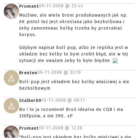
09-11-2008 @
22:44
Promant
Możliwe, ale wiele broni produkowanych jak np.
AK pistol też jest określana jako bezkolbowa i
żeby zamontowac kolbę trzeba by przerabiać
korpus.
Gdybym napisał bull pup, albo że replika jest w
układzie bez kolby to bym zrobił błąd, ale w tej
sytuacji nie uważam żeby to było błędne.
09-11-2008 @
23:19
Brenten
Bull-pup jest układem bez kolby właściwej a nie
bezkolbowym
10-11-2008 @
08:11
Stalker69
No i to ja rozumiem! Broń idealna do CQB i ma
330fpsów, a nie 390.. xP
10-11-2008 @
12:26
Promant
"Bull-pup jest układem bez kolby właściwej a nie