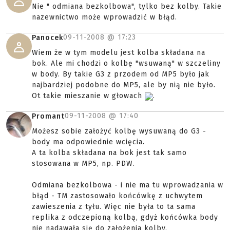
Nie " odmiana bezkolbowa", tylko bez kolby. Takie
nazewnictwo może wprowadzić w błąd.
09-11-2008 @
17:23
Panocek
Wiem że w tym modelu jest kolba składana na
bok. Ale mi chodzi o kolbę "wsuwaną" w szczeliny
w body. By takie G3 z przodem od MP5 było jak
najbardziej podobne do MP5, ale by nią nie było.
Ot takie mieszanie w głowach
.
09-11-2008 @
17:40
Promant
Możesz sobie założyć kolbę wysuwaną do G3 -
body ma odpowiednie wcięcia.
A ta kolba składana na bok jest tak samo
stosowana w MP5, np. PDW.
Odmiana bezkolbowa - i nie ma tu wprowadzania w
błąd - TM zastosowało końcówkę z uchwytem
zawieszenia z tyłu. Więc nie była to ta sama
replika z odczepioną kolbą, gdyż końcówka body
nie nadawała się do założenia kolby.