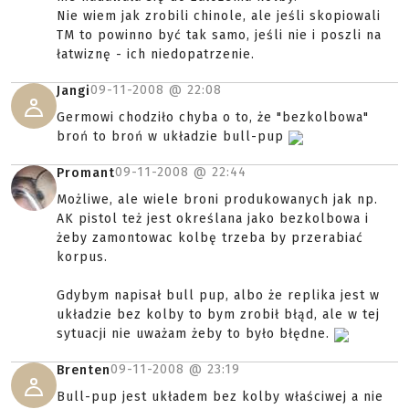
Nie wiem jak zrobili chinole, ale jeśli skopiowali
TM to powinno być tak samo, jeśli nie i poszli na
łatwiznę - ich niedopatrzenie.
09-11-2008 @
22:08
Jangi
Germowi chodziło chyba o to, że "bezkolbowa"
broń to broń w układzie bull-pup
09-11-2008 @
22:44
Promant
Możliwe, ale wiele broni produkowanych jak np.
AK pistol też jest określana jako bezkolbowa i
żeby zamontowac kolbę trzeba by przerabiać
korpus.
Gdybym napisał bull pup, albo że replika jest w
układzie bez kolby to bym zrobił błąd, ale w tej
sytuacji nie uważam żeby to było błędne.
09-11-2008 @
23:19
Brenten
Bull-pup jest układem bez kolby właściwej a nie