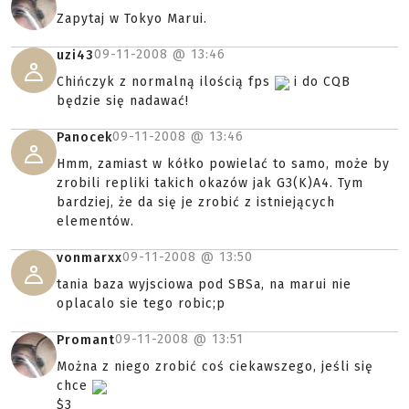
Zapytaj w Tokyo Marui.
09-11-2008 @
13:46
uzi43
Chińczyk z normalną ilością fps
i do CQB
będzie się nadawać!
09-11-2008 @
13:46
Panocek
Hmm, zamiast w kółko powielać to samo, może by
zrobili repliki takich okazów jak G3(K)A4. Tym
bardziej, że da się je zrobić z istniejących
elementów.
09-11-2008 @
13:50
vonmarxx
tania baza wyjsciowa pod SBSa, na marui nie
oplacalo sie tego robic;p
09-11-2008 @
13:51
Promant
Można z niego zrobić coś ciekawszego, jeśli się
chce
$3