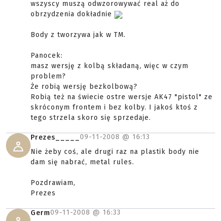
wszyscy muszą odwzorowywać real aż do
obrzydzenia dokładnie
Body z tworzywa jak w TM.
Panocek:
masz wersję z kolbą składaną, więc w czym
problem?
Że robią wersję bezkolbową?
Robią też na świecie ostre wersje AK47 "pistol" ze
skróconym frontem i bez kolby. I jakoś ktoś z
tego strzela skoro się sprzedaje.
09-11-2008 @
16:13
Prezes_____
Nie żeby coś, ale drugi raz na plastik body nie
dam się nabrać, metal rules.
Pozdrawiam,
Prezes
09-11-2008 @
16:33
Germ