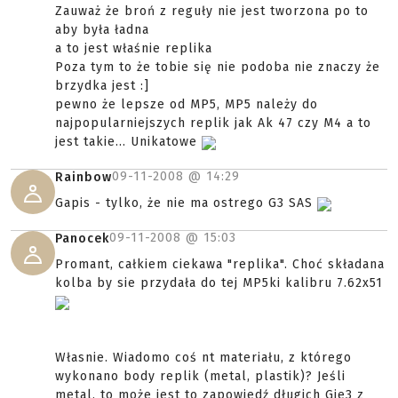
Zauważ że broń z reguły nie jest tworzona po to
aby była ładna
a to jest właśnie replika
Poza tym to że tobie się nie podoba nie znaczy że
brzydka jest :]
pewno że lepsze od MP5, MP5 należy do
najpopularniejszych replik jak Ak 47 czy M4 a to
jest takie... Unikatowe
09-11-2008 @
14:29
Rainbow
Gapis - tylko, że nie ma ostrego G3 SAS
09-11-2008 @
15:03
Panocek
Promant, całkiem ciekawa "replika". Choć składana
kolba by sie przydała do tej MP5ki kalibru 7.62x51
Własnie. Wiadomo coś nt materiału, z którego
wykonano body replik (metal, plastik)? Jeśli
metal, to może jest to zapowiedź długich Gie3 z