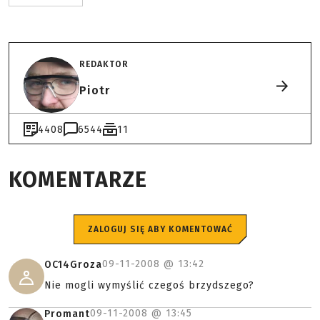
REDAKTOR
Piotr
4408
6544
11
KOMENTARZE
ZALOGUJ SIĘ ABY KOMENTOWAĆ
09-11-2008 @
13:42
OC14Groza
Nie mogli wymyślić czegoś brzydszego?
09-11-2008 @
13:45
Promant