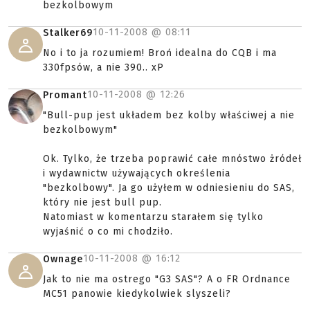
bezkolbowym
10-11-2008 @
08:11
Stalker69
No i to ja rozumiem! Broń idealna do CQB i ma
330fpsów, a nie 390.. xP
10-11-2008 @
12:26
Promant
"Bull-pup jest układem bez kolby właściwej a nie
bezkolbowym"
Ok. Tylko, że trzeba poprawić całe mnóstwo żródeł
i wydawnictw używających określenia
"bezkolbowy". Ja go użyłem w odniesieniu do SAS,
który nie jest bull pup.
Natomiast w komentarzu starałem się tylko
wyjaśnić o co mi chodziło.
10-11-2008 @
16:12
Ownage
Jak to nie ma ostrego "G3 SAS"? A o FR Ordnance
MC51 panowie kiedykolwiek slyszeli?