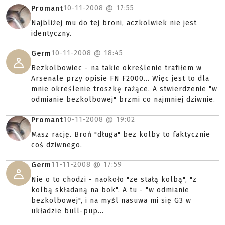
10-11-2008 @
17:55
Promant
Najbliżej mu do tej broni, aczkolwiek nie jest
identyczny.
10-11-2008 @
18:45
Germ
Bezkolbowiec - na takie określenie trafiłem w
Arsenale przy opisie FN F2000... Więc jest to dla
mnie określenie troszkę rażące. A stwierdzenie "w
odmianie bezkolbowej" brzmi co najmniej dziwnie.
10-11-2008 @
19:02
Promant
Masz rację. Broń "długa" bez kolby to faktycznie
coś dziwnego.
11-11-2008 @
17:59
Germ
Nie o to chodzi - naokoło "ze stałą kolbą", "z
kolbą składaną na bok". A tu - "w odmianie
bezkolbowej", i na myśl nasuwa mi się G3 w
układzie bull-pup...