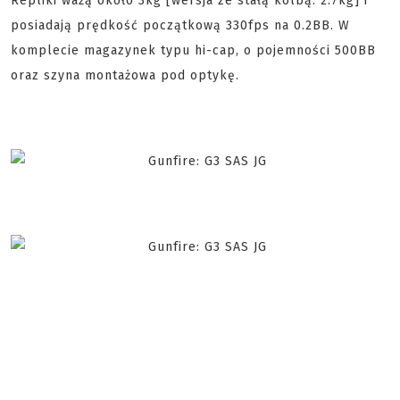
Repliki ważą około 3kg [wersja ze stałą kolbą: 2.7kg] i
posiadają prędkość początkową 330fps na 0.2BB. W
komplecie magazynek typu hi-cap, o pojemności 500BB
oraz szyna montażowa pod optykę.