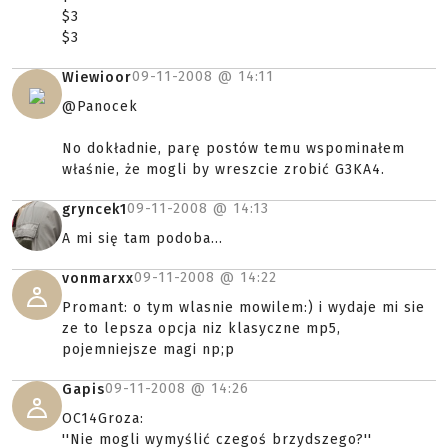
$3
$3
09-11-2008 @
14:11
Wiewioor
@Panocek
No dokładnie, parę postów temu wspominałem
właśnie, że mogli by wreszcie zrobić G3KA4.
09-11-2008 @
14:13
gryncek1
A mi się tam podoba...
09-11-2008 @
14:22
vonmarxx
Promant: o tym wlasnie mowilem:) i wydaje mi sie
ze to lepsza opcja niz klasyczne mp5,
pojemniejsze magi np;p
09-11-2008 @
14:26
Gapis
OC14Groza:
''Nie mogli wymyślić czegoś brzydszego?''