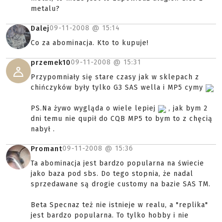
metalu?
09-11-2008 @
15:14
Dalej
Co za abominacja. Kto to kupuje!
09-11-2008 @
15:31
przemek10
Przypomniały się stare czasy jak w sklepach z
chińczyków były tylko G3 SAS wella i MP5 cymy
PS.Na żywo wygląda o wiele lepiej
, jak bym 2
dni temu nie qupił do CQB MP5 to bym to z chęcią
nabył .
09-11-2008 @
15:36
Promant
Ta abominacja jest bardzo popularna na świecie
jako baza pod sbs. Do tego stopnia, że nadal
sprzedawane są drogie customy na bazie SAS TM.
Beta Specnaz też nie istnieje w realu, a "replika"
jest bardzo popularna. To tylko hobby i nie