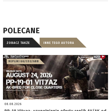
POLECANE
ZOBACZ TAKŻE
INNE TEGO AUTORA
REPLIKI GG/CO2/GBB
08.08.2026
PP-19 Vityaz- uzupełnienie oferty replik AV/AK od