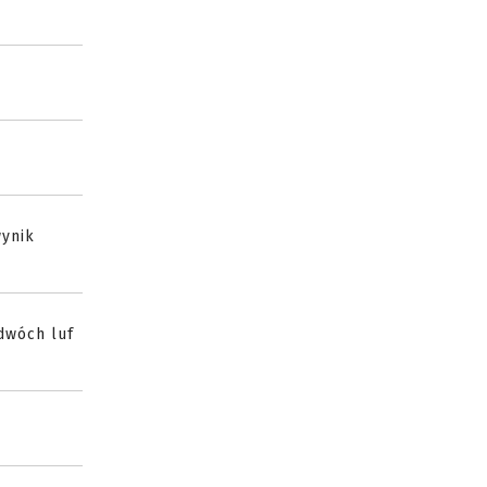
wynik
 dwóch luf