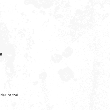
om
dać strzał