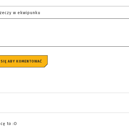
rzeczy w ekwipunku
 SIĘ ABY KOMENTOWAĆ
cę to :O