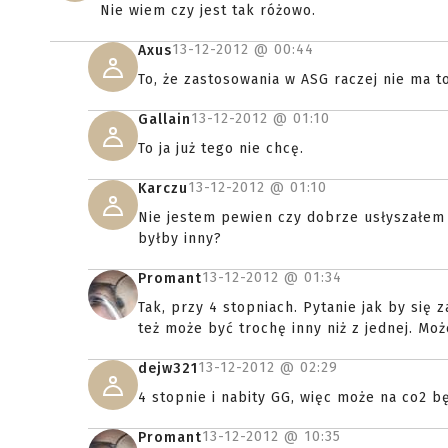
Nie wiem czy jest tak różowo.
13-12-2012 @
00:44
Axus
To, że zastosowania w ASG raczej nie ma t
13-12-2012 @
01:10
Gallain
To ja już tego nie chcę.
13-12-2012 @
01:10
Karczu
Nie jestem pewien czy dobrze usłyszałem 
byłby inny?
13-12-2012 @
01:34
Promant
Tak, przy 4 stopniach. Pytanie jak by się
też może być trochę inny niż z jednej. Może
13-12-2012 @
02:29
dejw321
4 stopnie i nabity GG, więc może na co2 bę
13-12-2012 @
10:35
Promant