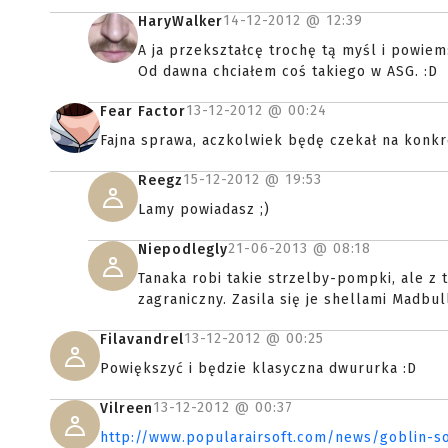
14-12-2012 @
12:39
HaryWalker
A ja przekształcę trochę tą myśl i powiem
Od dawna chciałem coś takiego w ASG. :D
13-12-2012 @
00:24
Fear Factor
Fajna sprawa, aczkolwiek będę czekał na konkr
15-12-2012 @
19:53
Reegz
Lamy powiadasz ;)
21-06-2013 @
08:18
Niepodlegly
Tanaka robi takie strzelby-pompki, ale z t
zagraniczny. Zasila się je shellami Madbul
13-12-2012 @
00:25
Filavandrel
Powiększyć i będzie klasyczna dwururka :D
13-12-2012 @
00:37
Vilreen
http://www.popularairsoft.com/news/goblin-so