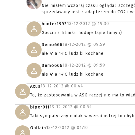
Nie miałem wczoraj czasu oglądać szczegół
sprzedawany jest z adapterem do CO2 i ws
13-12-2012 @
19:30
hunter1993
Gościu z filmiku hoduje fajne lamy :)
18-12-2012 @
09:59
Demo666
nie 4' a 14'C ludziki kochane.
18-12-2012 @
09:59
Demo666
nie 4' a 14'C ludziki kochane.
13-12-2012 @
00:44
Axus
To, że zastosowania w ASG raczej nie ma to wia
13-12-2012 @
00:54
biper911
Taki sympatyczny cudak w wersji ostrej to chyb
13-12-2012 @
01:10
Gallain