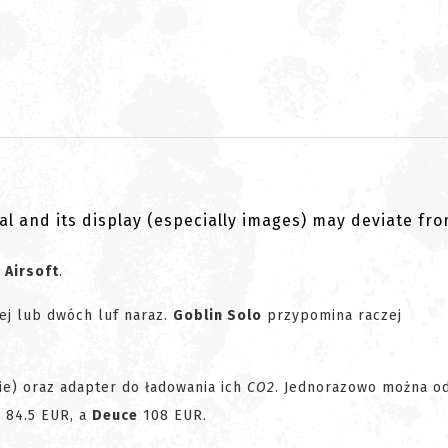
al and its display (especially images) may deviate fr
Airsoft
.
nej lub dwóch luf naraz.
Goblin Solo
przypomina raczej
ie) oraz adapter do ładowania ich
CO2
. Jednorazowo można od
 84.5 EUR, a
Deuce
108 EUR.