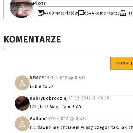
Piotr
4408
materiałów
6544
komentarzy
11
KOMENTARZE
ZALOGUJ
13-12-2012 @
00:11
DEMOS
Lubie to :D
13-12-2012 @
00:18
DobryDobrodziej
LOLLLLL! Mega fajne! XD
13-12-2012 @
00:22
Gallain
Już dawno nie chciałem w asg czegoś tak, jak ch