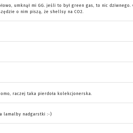
owo, umknął mi GG. jeśli to był green gas, to nic dziwnego.
zędzie o nim piszą, że shellsy na CO2.
domo, raczej taka pierdoła kolekcjonerska.
a lamalby nadgarstki :-)