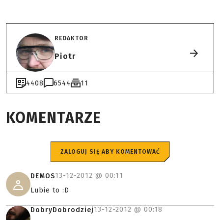
REDAKTOR
Piotr
4408
6544
11
KOMENTARZE
ZALOGUJ SIĘ ABY KOMENTOWAĆ
13-12-2012 @
00:11
DEMOS
Lubie to :D
13-12-2012 @
00:18
DobryDobrodziej