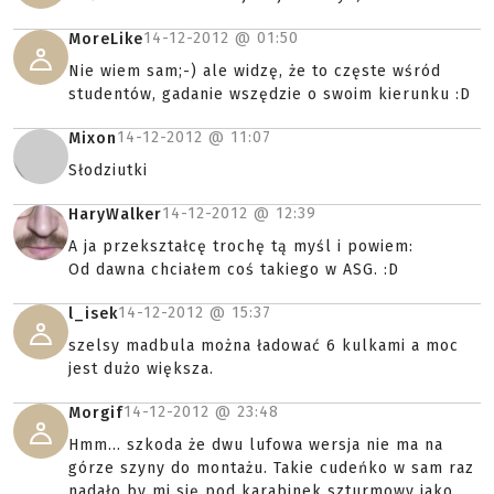
14-12-2012 @
01:50
MoreLike
Nie wiem sam;-) ale widzę, że to częste wśród
studentów, gadanie wszędzie o swoim kierunku :D
14-12-2012 @
11:07
Mixon
Słodziutki
14-12-2012 @
12:39
HaryWalker
A ja przekształcę trochę tą myśl i powiem:
Od dawna chciałem coś takiego w ASG. :D
14-12-2012 @
15:37
l_isek
szelsy madbula można ładować 6 kulkami a moc
jest dużo większa.
14-12-2012 @
23:48
Morgif
Hmm... szkoda że dwu lufowa wersja nie ma na
górze szyny do montażu. Takie cudeńko w sam raz
nadało by mi się pod karabinek szturmowy jako