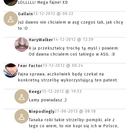
LOLLLLL! Mega fajne! XD
13-12-2012 @
00:22
Gallain
Już dawno nie chciałem w asg czegoś tak, jak chcę
to :O
14-12-2012 @
12:39
HaryWalker
A ja przekształcę trochę tą myśl i powiem:
Od dawna chciałem coś takiego w ASG. :D
13-12-2012 @
00:24
Fear Factor
Fajna sprawa, aczkolwiek będę czekał na
konkretną strzelbę wykorzystującą ten patent.
15-12-2012 @
19:53
Reegz
Lamy powiadasz ;)
21-06-2013 @
08:18
Niepodlegly
Tanaka robi takie strzelby-pompki, ale z
tego co wiem, to nie kupi się ich w Polsce,