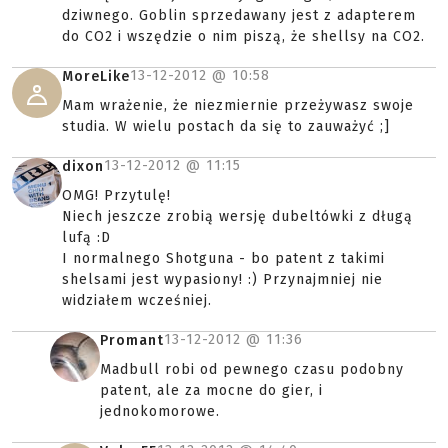
dziwnego. Goblin sprzedawany jest z adapterem
do CO2 i wszędzie o nim piszą, że shellsy na CO2.
13-12-2012 @
10:58
MoreLike
Mam wrażenie, że niezmiernie przeżywasz swoje
studia. W wielu postach da się to zauważyć ;]
13-12-2012 @
11:15
dixon
OMG! Przytulę!
Niech jeszcze zrobią wersję dubeltówki z długą
lufą :D
I normalnego Shotguna - bo patent z takimi
shelsami jest wypasiony! :) Przynajmniej nie
widziałem wcześniej.
13-12-2012 @
11:36
Promant
Madbull robi od pewnego czasu podobny
patent, ale za mocne do gier, i
jednokomorowe.