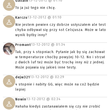
13-12-2012 @
01:10
Gallain
To ja już tego nie chcę.
13-12-2012 @
01:10
Karczu
Nie jestem pewien czy dobrze usłyszałem ale test
chyba odbywał się przy 4st Celsjusza. Może w lato
wynik byłby inny?
13-12-2012 @
01:34
Promant
Tak, przy 4 stopniach. Pytanie jak by się zachował
w temperaturze choćby powyżej 10-12. No i strzał
z dwóch luf też może być trochę inny niż z jednej.
Może pojawia się jakieś inne testy.
13-12-2012 @
02:29
dejw321
4 stopnie i nabity GG, więc może na co2 będzie
lepiej
13-12-2012 @
02:34
Nowin
Hahaha kiedyś zastanawiałem się czy nie zrobić