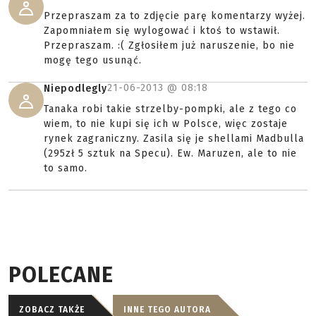
Przepraszam za to zdjęcie parę komentarzy wyżej.
Zapomniałem się wylogować i ktoś to wstawił.
Przepraszam. :( Zgłosiłem już naruszenie, bo nie
mogę tego usunąć.
21-06-2013 @
08:18
Niepodlegly
Tanaka robi takie strzelby-pompki, ale z tego co
wiem, to nie kupi się ich w Polsce, więc zostaje
rynek zagraniczny. Zasila się je shellami Madbulla
(295zł 5 sztuk na Specu). Ew. Maruzen, ale to nie
to samo.
POLECANE
ZOBACZ TAKŻE
INNE TEGO AUTORA