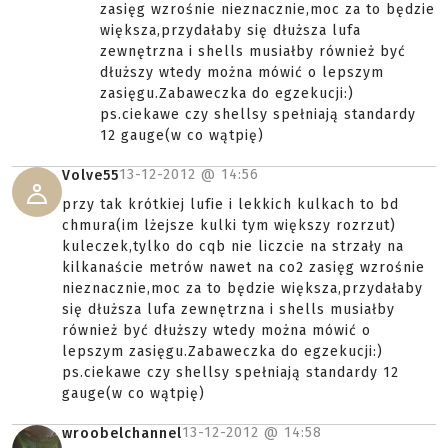
zasięg wzrośnie nieznacznie,moc za to będzie
większa,przydałaby się dłuższa lufa
zewnętrzna i shells musiałby również być
dłuższy wtedy można mówić o lepszym
zasięgu.Zabaweczka do egzekucji:)
ps.ciekawe czy shellsy spełniają standardy
12 gauge(w co wątpię)
13-12-2012 @
14:56
Volve55
przy tak krótkiej lufie i lekkich kulkach to bd
chmura(im lżejsze kulki tym większy rozrzut)
kuleczek,tylko do cqb nie liczcie na strzały na
kilkanaście metrów nawet na co2 zasięg wzrośnie
nieznacznie,moc za to będzie większa,przydałaby
się dłuższa lufa zewnętrzna i shells musiałby
również być dłuższy wtedy można mówić o
lepszym zasięgu.Zabaweczka do egzekucji:)
ps.ciekawe czy shellsy spełniają standardy 12
gauge(w co wątpię)
13-12-2012 @
14:58
wroobelchannel