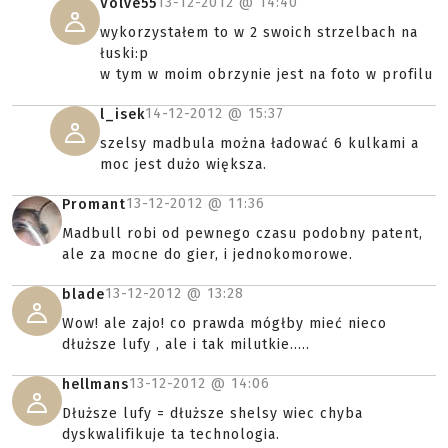
13-12-2012 @
14:40
Volve55
wykorzystałem to w 2 swoich strzelbach na
łuski:p
w tym w moim obrzynie jest na foto w profilu
14-12-2012 @
15:37
l_isek
szelsy madbula można ładować 6 kulkami a
moc jest dużo większa.
13-12-2012 @
11:36
Promant
Madbull robi od pewnego czasu podobny patent,
ale za mocne do gier, i jednokomorowe.
13-12-2012 @
13:28
blade
Wow! ale zajo! co prawda mógłby mieć nieco
dłuższe lufy , ale i tak milutkie.....
13-12-2012 @
14:06
hellmans
Dłuższe lufy = dłuższe shelsy wiec chyba
dyskwalifikuje ta technologia.