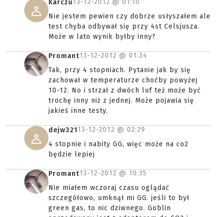
13-12-2012 @
01:10
Karczu
Nie jestem pewien czy dobrze usłyszałem ale
test chyba odbywał się przy 4st Celsjusza.
Może w lato wynik byłby inny?
13-12-2012 @
01:34
Promant
Tak, przy 4 stopniach. Pytanie jak by się
zachował w temperaturze choćby powyżej
10-12. No i strzał z dwóch luf też może być
trochę inny niż z jednej. Może pojawia się
jakieś inne testy.
13-12-2012 @
02:29
dejw321
4 stopnie i nabity GG, więc może na co2
będzie lepiej
13-12-2012 @
10:35
Promant
Nie miałem wczoraj czasu oglądać
szczegółowo, umknął mi GG. jeśli to był
green gas, to nic dziwnego. Goblin