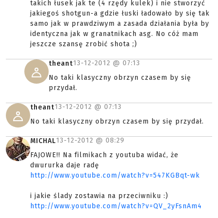
takich łusek jak te (4 rzędy kulek) i nie stworzyć
jakiegoś shotgun-a gdzie łuski ładowało by się tak
samo jak w prawdziwym a zasada działania była by
identyczna jak w granatnikach asg. No cóż mam
jeszcze szansę zrobić shota ;)
13-12-2012 @
07:13
theant
No taki klasyczny obrzyn czasem by się
przydał.
13-12-2012 @
07:13
theant
No taki klasyczny obrzyn czasem by się przydał.
13-12-2012 @
08:29
MICHAL
FAJOWE!! Na filmikach z youtuba widać, że
dwururka daje radę
http://www.youtube.com/watch?v=547KGBqt-wk
i jakie ślady zostawia na przeciwniku :)
http://www.youtube.com/watch?v=QV_2yFsnAm4