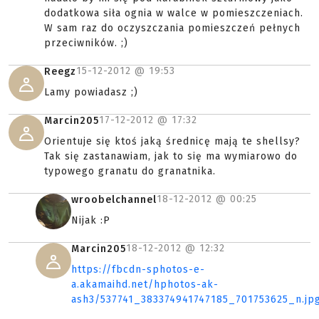
dodatkowa siła ognia w walce w pomieszczeniach.
W sam raz do oczyszczania pomieszczeń pełnych
przeciwników. ;)
15-12-2012 @
19:53
Reegz
Lamy powiadasz ;)
17-12-2012 @
17:32
Marcin205
Orientuje się ktoś jaką średnicę mają te shellsy?
Tak się zastanawiam, jak to się ma wymiarowo do
typowego granatu do granatnika.
18-12-2012 @
00:25
wroobelchannel
Nijak :P
18-12-2012 @
12:32
Marcin205
https://fbcdn-sphotos-e-
a.akamaihd.net/hphotos-ak-
ash3/537741_383374941747185_701753625_n.jp