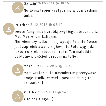
13-12-2012 @
18:16
Gallain
No to już lepiej wygląda niż w poprzednim
linku.
13-12-2012 @
08:42
Pritcher
Deuce fajny, niech zrobią zwykłego obrzyna a'la
Mad Max w tym kalibrze.
Nie wiem czy tylko mi się wydaje że o ile Deuce
jest zaprojektowany z głową, to Solo wygląda
jakby go zrobił student I roku. Ten malutki i
subtelny pierścień przedni na lufie ;)
13-12-2012 @
10:58
MoreLike
Mam wrażenie, że niezmiernie przeżywasz
swoje studia. W wielu postach da się to
zauważyć ;]
13-12-2012 @
14:13
Pritcher
A to coś złego? :)