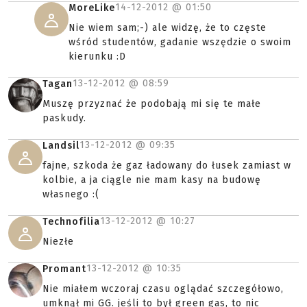
14-12-2012 @
01:50
MoreLike
Nie wiem sam;-) ale widzę, że to częste
wśród studentów, gadanie wszędzie o swoim
kierunku :D
13-12-2012 @
08:59
Tagan
Muszę przyznać że podobają mi się te małe
paskudy.
13-12-2012 @
09:35
Landsil
fajne, szkoda że gaz ładowany do łusek zamiast w
kolbie, a ja ciągle nie mam kasy na budowę
własnego :(
13-12-2012 @
10:27
Technofilia
Niezłe
13-12-2012 @
10:35
Promant
Nie miałem wczoraj czasu oglądać szczegółowo,
umknął mi GG. jeśli to był green gas, to nic