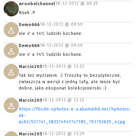
18-12-2012 @
00:25
wroobelchannel
Nijak :P
18-12-2012 @
09:59
Demo666
nie 4' a 14'C ludziki kochane.
18-12-2012 @
09:59
Demo666
nie 4' a 14'C ludziki kochane.
18-12-2012 @
12:32
Marcin205
Tak też myślałem. :) Troszkę to bezużyteczne,
zwłaszcza w wersji z jedną lufą, ale może być
dobre, jako eksponat kolekcjonerski. :)
18-12-2012 @
12:32
Marcin205
https://fbcdn-sphotos-e-a.akamaihd.net/hphotos-
ak-
ash3/537741_383374941747185_701753625_n.jpg
18-12-2012 @
13:29
Marcin205