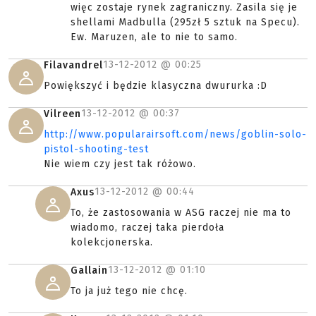
więc zostaje rynek zagraniczny. Zasila się je
shellami Madbulla (295zł 5 sztuk na Specu).
Ew. Maruzen, ale to nie to samo.
13-12-2012 @
00:25
Filavandrel
Powiększyć i będzie klasyczna dwururka :D
13-12-2012 @
00:37
Vilreen
http://www.popularairsoft.com/news/goblin-solo-
pistol-shooting-test
Nie wiem czy jest tak różowo.
13-12-2012 @
00:44
Axus
To, że zastosowania w ASG raczej nie ma to
wiadomo, raczej taka pierdoła
kolekcjonerska.
13-12-2012 @
01:10
Gallain
To ja już tego nie chcę.