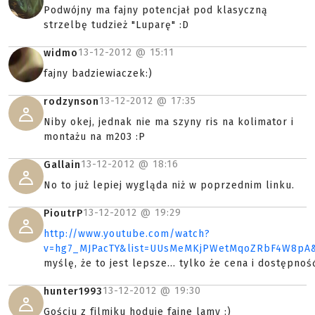
Podwójny ma fajny potencjał pod klasyczną
strzelbę tudzież "Luparę" :D
13-12-2012 @
15:11
widmo
fajny badziewiaczek:)
13-12-2012 @
17:35
rodzynson
Niby okej, jednak nie ma szyny ris na kolimator i
montażu na m203 :P
13-12-2012 @
18:16
Gallain
No to już lepiej wygląda niż w poprzednim linku.
13-12-2012 @
19:29
PioutrP
http://www.youtube.com/watch?
v=hg7_MJPacTY&list=UUsMeMKjPWetMqoZRbF4W8pA&
myślę, że to jest lepsze... tylko że cena i dostępność.
13-12-2012 @
19:30
hunter1993
Gościu z filmiku hoduje fajne lamy :)