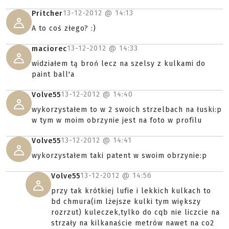
13-12-2012 @
14:13
Pritcher
A to coś złego? :)
13-12-2012 @
14:33
maciorec
widziałem tą broń lecz na szelsy z kulkami do
paint ball'a
13-12-2012 @
14:40
Volve55
wykorzystałem to w 2 swoich strzelbach na łuski:p
w tym w moim obrzynie jest na foto w profilu
13-12-2012 @
14:41
Volve55
wykorzystałem taki patent w swoim obrzynie:p
13-12-2012 @
14:56
Volve55
przy tak krótkiej lufie i lekkich kulkach to
bd chmura(im lżejsze kulki tym większy
rozrzut) kuleczek,tylko do cqb nie liczcie na
strzały na kilkanaście metrów nawet na co2