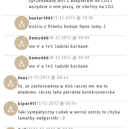
sprzedawany jest z adapterem do CO2 i
wszędzie o nim piszą, że shellsy na CO2.
13-12-2012 @
19:30
hunter1993
Gościu z filmiku hoduje fajne lamy :)
18-12-2012 @
09:59
Demo666
nie 4' a 14'C ludziki kochane.
18-12-2012 @
09:59
Demo666
nie 4' a 14'C ludziki kochane.
13-12-2012 @
00:44
Axus
To, że zastosowania w ASG raczej nie ma to
wiadomo, raczej taka pierdoła kolekcjonerska.
13-12-2012 @
00:54
biper911
Taki sympatyczny cudak w wersji ostrej to chyba
lamalby nadgarstki :-)