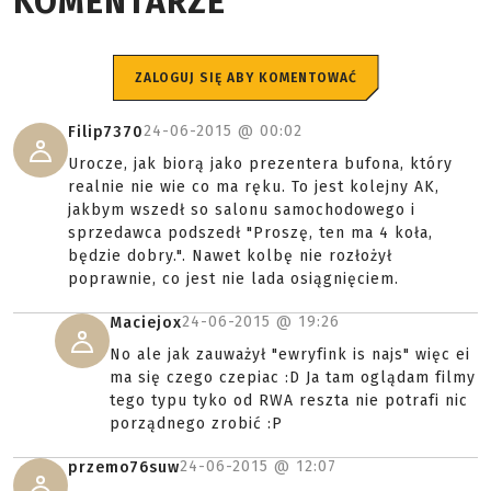
KOMENTARZE
ZALOGUJ SIĘ ABY KOMENTOWAĆ
24-06-2015 @
00:02
Filip7370
Urocze, jak biorą jako prezentera bufona, który
realnie nie wie co ma ręku. To jest kolejny AK,
jakbym wszedł so salonu samochodowego i
sprzedawca podszedł "Proszę, ten ma 4 koła,
będzie dobry.". Nawet kolbę nie rozłożył
poprawnie, co jest nie lada osiągnięciem.
24-06-2015 @
19:26
Maciejox
No ale jak zauważył "ewryfink is najs" więc ei
ma się czego czepiac :D Ja tam oglądam filmy
tego typu tyko od RWA reszta nie potrafi nic
porządnego zrobić :P
24-06-2015 @
12:07
przemo76suw