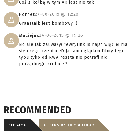
Coś z kolbą w tym AK jest nie tak
24-06-2015 @
12:26
Hornet
Granatnik jest bombowy :)
24-06-2015 @
19:26
Maciejox
No ale jak zauważył "ewryfink is najs" więc ei ma
się czego czepiac :D Ja tam oglądam filmy tego
typu tyko od RWA reszta nie potrafi nic
porządnego zrobić :P
RECOMMENDED
SEE ALSO
OTHERS BY THIS AUTHOR