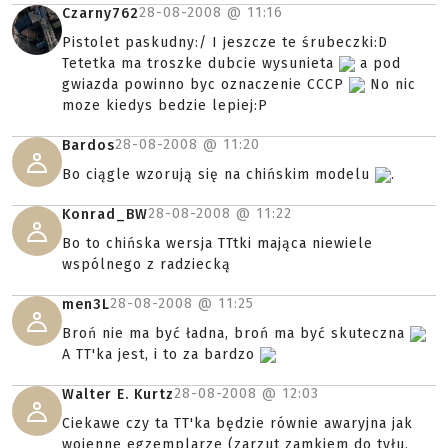
28-08-2008 @
11:16
Czarny762
Pistolet paskudny:/ I jeszcze te śrubeczki:D
Tetetka ma troszke dubcie wysunieta
a pod
gwiazda powinno byc oznaczenie CCCP
No nic
moze kiedys bedzie lepiej:P
28-08-2008 @
11:20
Bardos
Bo ciągle wzorują się na chińskim modelu
.
28-08-2008 @
11:22
Konrad_BW
Bo to chińska wersja TTtki mająca niewiele
wspólnego z radziecką
28-08-2008 @
11:25
men3L
Broń nie ma być ładna, broń ma być skuteczna
A TT'ka jest, i to za bardzo
28-08-2008 @
12:03
Walter E. Kurtz
Ciekawe czy ta TT'ka będzie równie awaryjna jak
wojenne egzemplarze (zarzut zamkiem do tyłu,