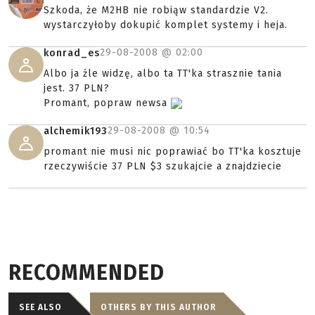
Szkoda, że M2HB nie robiąw standardzie V2.
wystarczyłoby dokupić komplet systemy i heja.
29-08-2008 @
02:00
konrad_es
Albo ja źle widzę, albo ta TT'ka strasznie tania
jest. 37 PLN?
Promant, popraw newsa
29-08-2008 @
10:54
alchemik193
promant nie musi nic poprawiać bo TT'ka kosztuje
rzeczywiście 37 PLN $3 szukajcie a znajdziecie
RECOMMENDED
SEE ALSO
OTHERS BY THIS AUTHOR