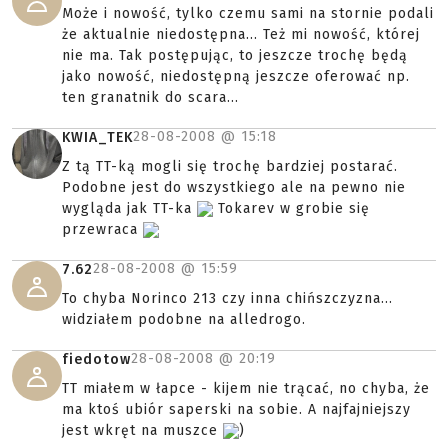
Może i nowość, tylko czemu sami na stornie podali
że aktualnie niedostępna... Też mi nowość, której
nie ma. Tak postępując, to jeszcze trochę będą
jako nowość, niedostępną jeszcze oferować np.
ten granatnik do scara...
28-08-2008 @
15:18
KWIA_TEK
Z tą TT-ką mogli się trochę bardziej postarać.
Podobne jest do wszystkiego ale na pewno nie
wygląda jak TT-ka
Tokarev w grobie się
przewraca
28-08-2008 @
15:59
7.62
To chyba Norinco 213 czy inna chińszczyzna...
widziałem podobne na alledrogo.
28-08-2008 @
20:19
fiedotow
TT miałem w łapce - kijem nie trącać, no chyba, że
ma ktoś ubiór saperski na sobie. A najfajniejszy
jest wkręt na muszce
)