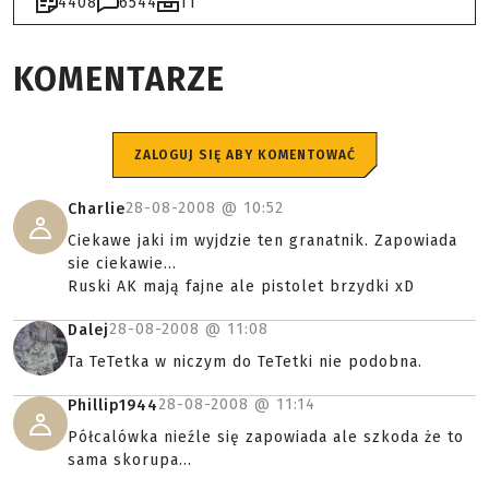
4408
6544
11
KOMENTARZE
ZALOGUJ SIĘ ABY KOMENTOWAĆ
28-08-2008 @
10:52
Charlie
Ciekawe jaki im wyjdzie ten granatnik. Zapowiada
sie ciekawie...
Ruski AK mają fajne ale pistolet brzydki xD
28-08-2008 @
11:08
Dalej
Ta TeTetka w niczym do TeTetki nie podobna.
28-08-2008 @
11:14
Phillip1944
Półcalówka nieźle się zapowiada ale szkoda że to
sama skorupa...