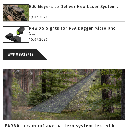
B.E. Meyers to Deliver New Laser System ...
19.07.2026
New XS Sights for PSA Dagger Micro and
S...
16.07.2026
WYPOSAŻENIE
FARBA, a camouflage pattern system tested in