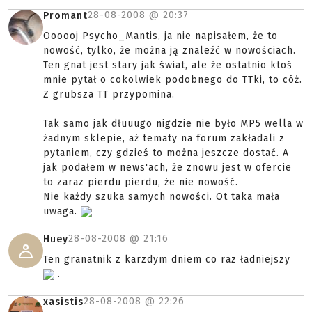
28-08-2008 @
20:37
Promant
Oooooj Psycho_Mantis, ja nie napisałem, że to
nowość, tylko, że można ją znaleźć w nowościach.
Ten gnat jest stary jak świat, ale że ostatnio ktoś
mnie pytał o cokolwiek podobnego do TTki, to cóż.
Z grubsza TT przypomina.
Tak samo jak dłuuugo nigdzie nie było MP5 wella w
żadnym sklepie, aż tematy na forum zakładali z
pytaniem, czy gdzieś to można jeszcze dostać. A
jak podałem w news'ach, że znowu jest w ofercie
to zaraz pierdu pierdu, że nie nowość.
Nie każdy szuka samych nowości. Ot taka mała
uwaga.
28-08-2008 @
21:16
Huey
Ten granatnik z karzdym dniem co raz ładniejszy
.
28-08-2008 @
22:26
xasistis