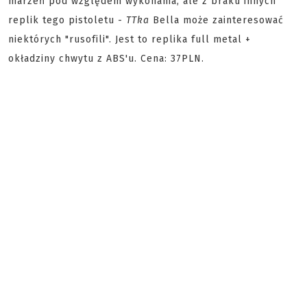
marzeń pod względem wykonania, ale z braku innych
replik tego pistoletu -
TTka
Bella może zainteresować
niektórych "rusofili". Jest to replika full metal +
okładziny chwytu z ABS'u. Cena: 37PLN.