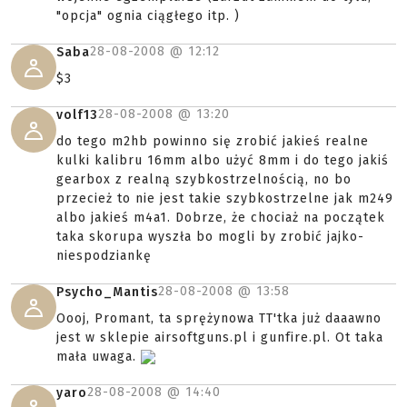
"opcja" ognia ciągłego itp. )
28-08-2008 @
12:12
Saba
$3
28-08-2008 @
13:20
volf13
do tego m2hb powinno się zrobić jakieś realne
kulki kalibru 16mm albo użyć 8mm i do tego jakiś
gearbox z realną szybkostrzelnością, no bo
przecież to nie jest takie szybkostrzelne jak m249
albo jakieś m4a1. Dobrze, że chociaż na początek
taka skorupa wyszła bo mogli by zrobić jajko-
niespodziankę
28-08-2008 @
13:58
Psycho_Mantis
Oooj, Promant, ta sprężynowa TT'tka już daaawno
jest w sklepie airsoftguns.pl i gunfire.pl. Ot taka
mała uwaga.
28-08-2008 @
14:40
yaro