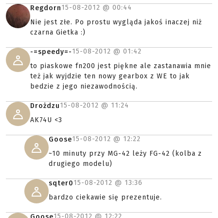
15-08-2012 @
00:44
Regdorn
Nie jest złe. Po prostu wygląda jakoś inaczej niż
czarna Gietka :)
15-08-2012 @
01:42
-=speedy=-
to piaskowe fn200 jest piękne ale zastanawia mnie
też jak wyjdzie ten nowy gearbox z WE to jak
bedzie z jego niezawodnością.
15-08-2012 @
11:24
Drożdzu
AK74U <3
15-08-2012 @
12:22
Goose
~10 minuty przy MG-42 leży FG-42 (kolba z
drugiego modelu)
15-08-2012 @
13:36
sqter0
bardzo ciekawie się prezentuje.
15-08-2012 @
12:22
Goose