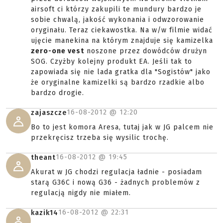
airsoft ci którzy zakupili te mundury bardzo je
sobie chwalą, jakość wykonania i odwzorowanie
oryginału. Teraz ciekawostka. Na w/w filmie widać
ujęcie manekina na którym znajduje się kamizelka
zero-one vest
noszone przez dowódców drużyn
SOG. Czyżby kolejny produkt EA. Jeśli tak to
zapowiada się nie lada gratka dla "Sogistów" jako
że oryginalne kamizelki są bardzo rzadkie albo
bardzo drogie.
16-08-2012 @
12:20
zajaszcze
Bo to jest komora Aresa, tutaj jak w JG palcem nie
przekręcisz trzeba się wysilic trochę.
16-08-2012 @
19:45
theant
Akurat w JG chodzi regulacja ładnie - posiadam
starą G36C i nową G36 - żadnych problemów z
regulacją nigdy nie miałem.
16-08-2012 @
22:31
kazik14