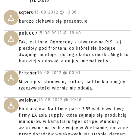
jak złoto
15-08-2012 @
13:36
sqter0
bardzo ciekawie się prezentuje.
15-08-2012 @
18:40
poiu007
Tak, jest inny. Ogołocony z otworów na RIS, tej
pierdoły pod frontem, do której sie bodajze
dwójnóg montuje i do tego kolor sraczki. Mogli to
bardziej stonować, a on jest niemal żółty
16-08-2012 @
00:41
Pritcher
Może i jest stonowany, kolory na filmikach nigdy
rzeczywistości wiernie nie oddają.
16-08-2012 @
10:46
walekval
Hooha show. Na filmie patrz 7:55 widać wystawę
firmy EA asia supply która zajmuje się produkcją
mundurów w kamuflażu tiger stripe. Mundury
wzorowane na tych z wojny w Wietnamie, noszone
przez doradców wojskowych. Na stronie Vietnam