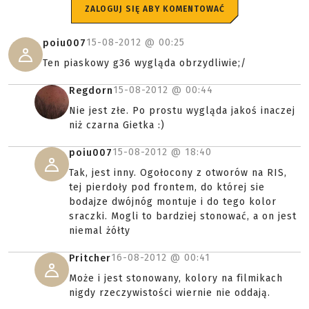
ZALOGUJ SIĘ ABY KOMENTOWAĆ
15-08-2012 @
00:25
poiu007
Ten piaskowy g36 wygląda obrzydliwie;/
15-08-2012 @
00:44
Regdorn
Nie jest złe. Po prostu wygląda jakoś inaczej
niż czarna Gietka :)
15-08-2012 @
18:40
poiu007
Tak, jest inny. Ogołocony z otworów na RIS,
tej pierdoły pod frontem, do której sie
bodajze dwójnóg montuje i do tego kolor
sraczki. Mogli to bardziej stonować, a on jest
niemal żółty
16-08-2012 @
00:41
Pritcher
Może i jest stonowany, kolory na filmikach
nigdy rzeczywistości wiernie nie oddają.