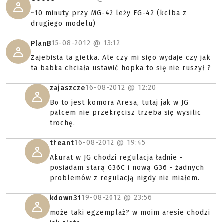
~10 minuty przy MG-42 leży FG-42 (kolba z
drugiego modelu)
15-08-2012 @
13:12
PlanB
Zajebista ta gietka. Ale czy mi sięo wydaje czy jak
ta babka chciała ustawić hopka to się nie ruszył ?
16-08-2012 @
12:20
zajaszcze
Bo to jest komora Aresa, tutaj jak w JG
palcem nie przekręcisz trzeba się wysilic
trochę.
16-08-2012 @
19:45
theant
Akurat w JG chodzi regulacja ładnie -
posiadam starą G36C i nową G36 - żadnych
problemów z regulacją nigdy nie miałem.
19-08-2012 @
23:56
kdown31
może taki egzemplaż? w moim aresie chodzi