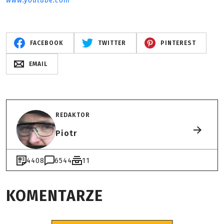
www.youtube.com
FACEBOOK
TWITTER
PINTEREST
EMAIL
REDAKTOR
Piotr
4408
6544
11
KOMENTARZE