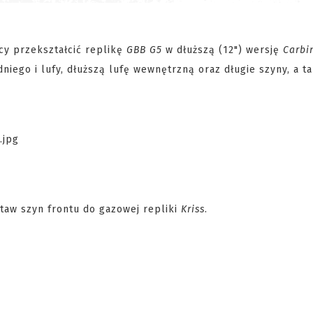
cy przekształcić replikę
GBB G5
w dłuższą (12") wersję
Carbi
iego i lufy, dłuższą lufę wewnętrzną oraz długie szyny, a t
staw szyn frontu do gazowej repliki
Kriss
.