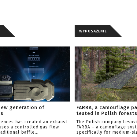
WYPOSAŻENIE
new generation of
FARBA, a camouflage p
rs
tested in Polish forest
ciences has created an exhaust
The Polish company Lesov
uses a controlled gas flow
FARBA – a camouflage sys
aditional baffle...
specifically for medium-siz