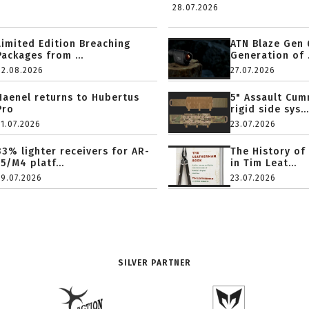
28.07.2026
Limited Edition Breaching
ATN Blaze Gen 
Packages from ...
Generation of .
02.08.2026
27.07.2026
Haenel returns to Hubertus
5" Assault Cu
Pro
rigid side sys...
31.07.2026
23.07.2026
33% lighter receivers for AR-
The History of
15/M4 platf...
in Tim Leat...
29.07.2026
23.07.2026
SILVER PARTNER