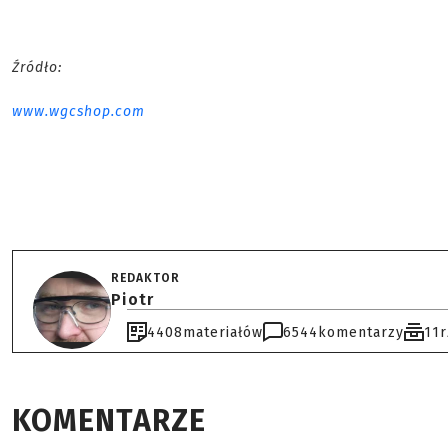
Źródło:
www.wgcshop.com
REDAKTOR
Piotr
4408
materiałów
6544
komentarzy
11
KOMENTARZE