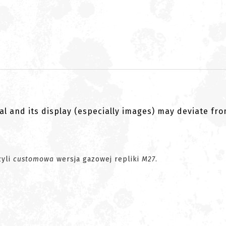
al and its display (especially images) may deviate fr
zyli
customowa
wersja gazowej repliki
M27
.