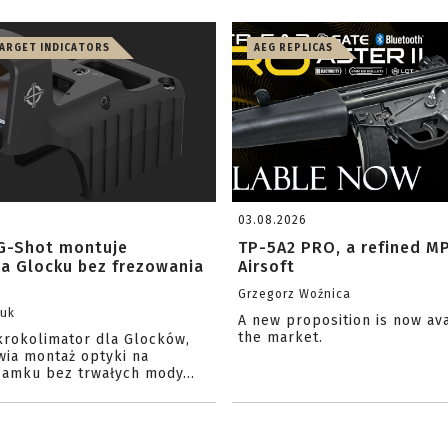
TARGET INDICATORS
AEG REPLICAS
03.08.2026
G-Shot montuje
TP-5A2 PRO, a refined M
na Glocku bez frezowania
Airsoft
Grzegorz Woźnica
zuk
A new proposition is now av
the market.
krokolimator dla Glocków,
wia montaż optyki na
amku bez trwałych mody...