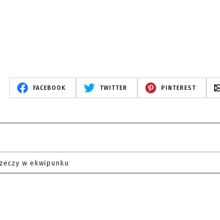
FACEBOOK
TWITTER
PINTEREST
rzeczy w ekwipunku