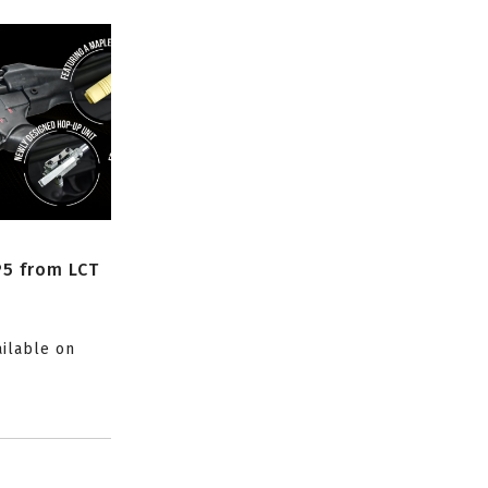
P5 from LCT
ailable on