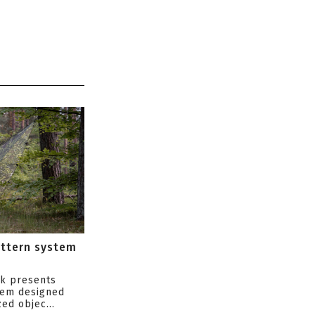
attern system
s
ik presents
tem designed
ed objec...