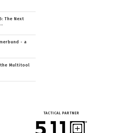
6: The Next
..
mmerbund - a
 the Multitool
TACTICAL PARTNER