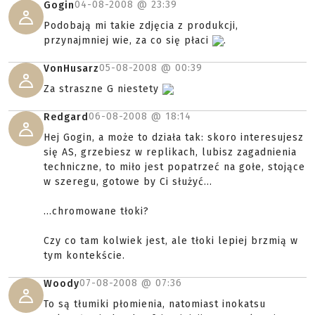
04-08-2008 @
23:39
Gogin
Podobają mi takie zdjęcia z produkcji,
przynajmniej wie, za co się płaci
.
05-08-2008 @
00:39
VonHusarz
Za straszne G niestety
06-08-2008 @
18:14
Redgard
Hej Gogin, a może to działa tak: skoro interesujesz
się AS, grzebiesz w replikach, lubisz zagadnienia
techniczne, to miło jest popatrzeć na gołe, stojące
w szeregu, gotowe by Ci służyć...
...chromowane tłoki?
Czy co tam kolwiek jest, ale tłoki lepiej brzmią w
tym kontekście.
07-08-2008 @
07:36
Woody
To są tłumiki płomienia, natomiast inokatsu