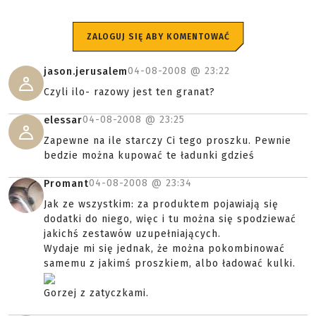
ZALOGUJ SIĘ ABY KOMENTOWAĆ
04-08-2008 @
23:22
jason.jerusalem
Czyli ilo- razowy jest ten granat?
04-08-2008 @
23:25
elessar
Zapewne na ile starczy Ci tego proszku. Pewnie
bedzie można kupować te ładunki gdzieś
04-08-2008 @
23:34
Promant
Jak ze wszystkim: za produktem pojawiają się
dodatki do niego, więc i tu można się spodziewać
jakichś zestawów uzupełniających.
Wydaje mi się jednak, że można pokombinować
samemu z jakimś proszkiem, albo ładować kulki.
Gorzej z zatyczkami.