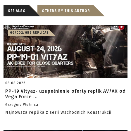
SEE ALSO
OTHERS BY THIS AUTHOR
GG/CO2/GBB REPLICAS
08.08.2026
PP-19 Vityaz- uzupełnienie oferty replik AV/AK od
Vega Force ...
Grzegorz Woźnica
Najnowsza replika z serii Wschodnich Konstrukcji