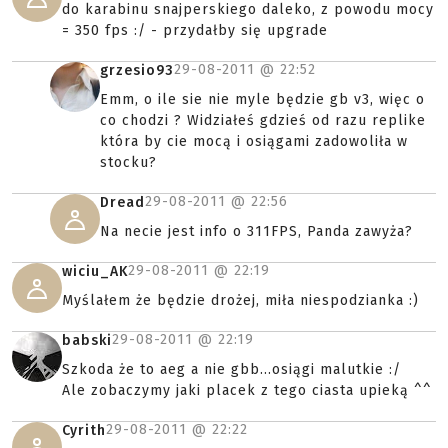
do karabinu snajperskiego daleko, z powodu mocy
= 350 fps :/ - przydałby się upgrade
29-08-2011 @
22:52
grzesio93
Emm, o ile sie nie myle będzie gb v3, więc o
co chodzi ? Widziałeś gdzieś od razu replike
która by cie mocą i osiągami zadowoliła w
stocku?
29-08-2011 @
22:56
Dread
Na necie jest info o 311FPS, Panda zawyża?
29-08-2011 @
22:19
wiciu_AK
Myślałem że będzie drożej, miła niespodzianka :)
29-08-2011 @
22:19
babski
Szkoda że to aeg a nie gbb...osiągi malutkie :/
Ale zobaczymy jaki placek z tego ciasta upieką ^^
29-08-2011 @
22:22
Cyrith