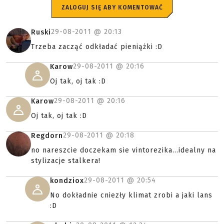
ZALOGUJ SIĘ ABY KOMENTOWAĆ
29-08-2011 @
20:13
Ruski
Trzeba zacząć odkładać pieniążki :D
29-08-2011 @
20:16
Karow
Oj tak, oj tak :D
29-08-2011 @
20:16
Karow
Oj tak, oj tak :D
29-08-2011 @
20:18
Regdorn
no nareszcie doczekam sie vintorezika...idealny na
stylizacje stalkera!
29-08-2011 @
20:54
kondziox
No dokładnie cniezły klimat zrobi a jaki lans
:D