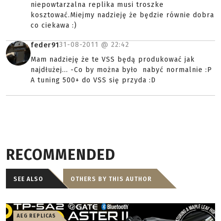
niepowtarzalna replika musi troszke
kosztować.Miejmy nadzieję że będzie równie dobra
co ciekawa :)
31-08-2011 @
22:42
feder91
Mam nadzieję że te VSS będą produkować jak
najdłużej... -Co by można było nabyć normalnie :P
A tuning 500+ do VSS się przyda :D
RECOMMENDED
SEE ALSO
OTHERS BY THIS AUTHOR
AEG REPLICAS