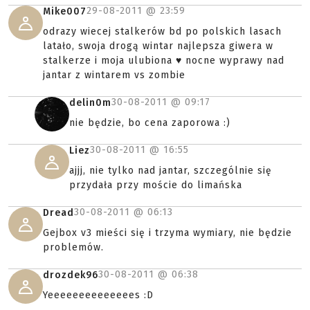
29-08-2011 @
23:59
Mike007
odrazy wiecej stalkerów bd po polskich lasach
latało, swoja drogą wintar najlepsza giwera w
stalkerze i moja ulubiona ♥ nocne wyprawy nad
jantar z wintarem vs zombie
30-08-2011 @
09:17
delin0m
nie będzie, bo cena zaporowa :)
30-08-2011 @
16:55
Liez
ajjj, nie tylko nad jantar, szczególnie się
przydała przy moście do limańska
30-08-2011 @
06:13
Dread
Gejbox v3 mieści się i trzyma wymiary, nie będzie
problemów.
30-08-2011 @
06:38
drozdek96
Yeeeeeeeeeeeeees :D