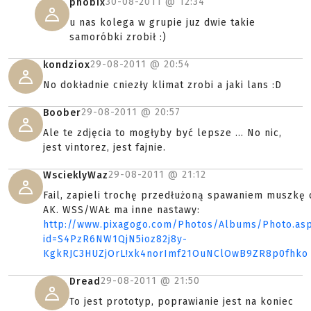
30-08-2011 @
12:34
phobix
u nas kolega w grupie juz dwie takie
samoróbki zrobił :)
29-08-2011 @
20:54
kondziox
No dokładnie cniezły klimat zrobi a jaki lans :D
29-08-2011 @
20:57
Boober
Ale te zdjęcia to mogłyby być lepsze ... No nic,
jest vintorez, jest fajnie.
29-08-2011 @
21:12
WscieklyWaz
Fail, zapieli trochę przedłużoną spawaniem muszkę 
AK. WSS/WAŁ ma inne nastawy:
http://www.pixagogo.com/Photos/Albums/Photo.as
id=S4PzR6NW1QjN5ioz82j8y-
KgkRJC3HUZjOrL!xk4norImf21OuNClOwB9ZR8p0fhko
29-08-2011 @
21:50
Dread
To jest prototyp, poprawianie jest na koniec