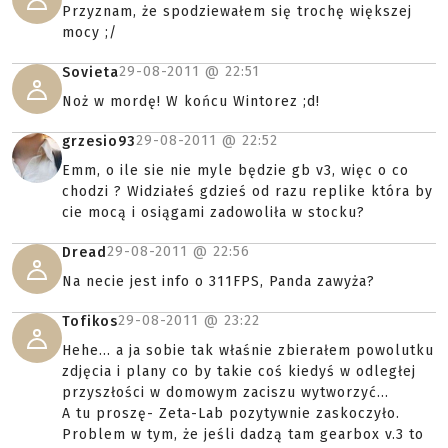
Przyznam, że spodziewałem się trochę większej
mocy ;/
29-08-2011 @
22:51
Sovieta
Noż w mordę! W końcu Wintorez ;d!
29-08-2011 @
22:52
grzesio93
Emm, o ile sie nie myle będzie gb v3, więc o co
chodzi ? Widziałeś gdzieś od razu replike która by
cie mocą i osiągami zadowoliła w stocku?
29-08-2011 @
22:56
Dread
Na necie jest info o 311FPS, Panda zawyża?
29-08-2011 @
23:22
Tofikos
Hehe... a ja sobie tak właśnie zbierałem powolutku
zdjęcia i plany co by takie coś kiedyś w odległej
przyszłości w domowym zaciszu wytworzyć...
A tu proszę- Zeta-Lab pozytywnie zaskoczyło.
Problem w tym, że jeśli dadzą tam gearbox v.3 to