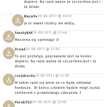
dopiero. Na razie ważne że szczerbina jest i
że działa.
30-08-2011 @
09:32
Maza94
Ja to nawet różnicy nie widzę...
29-08-2011 @
21:48
FanatykAK
Marzenia się spełniają! :D
29-08-2011 @
21:50
Dread
To jest prototyp, poprawianie jest na koniec
dopiero. Na razie ważne że szczerbina jest i że
działa.
29-08-2011 @
21:58
rozjeburda
W takim razie już wiem na co będę odkładał
fundusze. W końcu człowiek będzie mógł zostać
stalkerem z prawdziwego zdarzenia :)
29-08-2011 @
22:08
Perski102