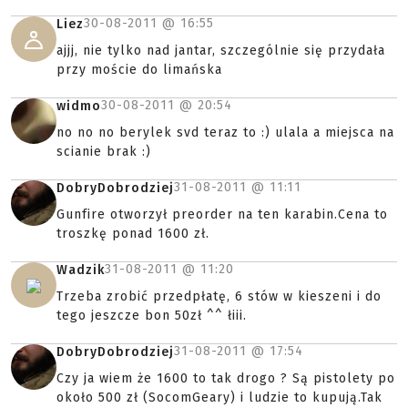
30-08-2011 @
16:55
Liez
ajjj, nie tylko nad jantar, szczególnie się przydała
przy moście do limańska
30-08-2011 @
20:54
widmo
no no no berylek svd teraz to :) ulala a miejsca na
scianie brak :)
31-08-2011 @
11:11
DobryDobrodziej
Gunfire otworzył preorder na ten karabin.Cena to
troszkę ponad 1600 zł.
31-08-2011 @
11:20
Wadzik
Trzeba zrobić przedpłatę, 6 stów w kieszeni i do
tego jeszcze bon 50zł ^^ łiii.
31-08-2011 @
17:54
DobryDobrodziej
Czy ja wiem że 1600 to tak drogo ? Są pistolety po
około 500 zł (SocomGeary) i ludzie to kupują.Tak