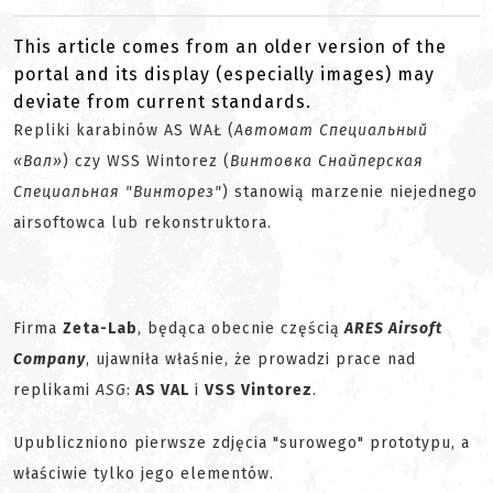
This article comes from an older version of the
portal and its display (especially images) may
deviate from current standards.
Repliki karabinów AS WAŁ (
Автомат Специальный
«Вал»
) czy WSS Wintorez (
Винтовка Снайперская
Специальная "Винторез"
) stanowią marzenie niejednego
airsoftowca lub rekonstruktora.
Firma
Zeta-Lab
, będąca obecnie częścią
ARES Airsoft
Company
, ujawniła właśnie, że prowadzi prace nad
replikami
ASG
:
AS VAL
i
VSS Vintorez
.
Upubliczniono pierwsze zdjęcia "surowego" prototypu, a
właściwie tylko jego elementów.