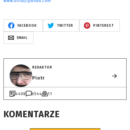
www.airsoftpanda.com
FACEBOOK
TWITTER
PINTEREST
EMAIL
REDAKTOR
Piotr
4408
6544
11
KOMENTARZE