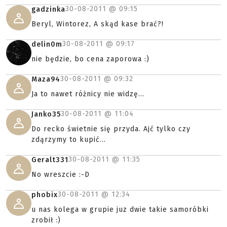
30-08-2011 @
09:15
gadzinka
Beryl, Wintorez, A skąd kase brać?!
30-08-2011 @
09:17
delin0m
nie będzie, bo cena zaporowa :)
30-08-2011 @
09:32
Maza94
Ja to nawet różnicy nie widzę...
30-08-2011 @
11:04
Janko35
Do recko świetnie się przyda. Ajć tylko czy
zdąrzymy to kupić...
30-08-2011 @
11:35
Geralt331
No wreszcie :-D
30-08-2011 @
12:34
phobix
u nas kolega w grupie juz dwie takie samoróbki
zrobił :)