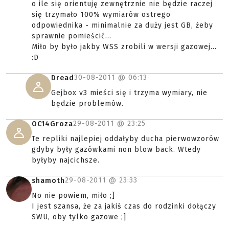
o ile się orientuję zewnętrznie nie będzie raczej
się trzymało 100% wymiarów ostrego
odpowiednika - minimalnie za duży jest GB, żeby
sprawnie pomieścić...
Miło by było jakby WSS zrobili w wersji gazowej...
:D
30-08-2011 @
06:13
Dread
Gejbox v3 mieści się i trzyma wymiary, nie
będzie problemów.
29-08-2011 @
23:25
OC14Groza
Te repliki najlepiej oddałyby ducha pierwowzorów
gdyby były gazówkami non blow back. Wtedy
byłyby najcichsze.
29-08-2011 @
23:33
shamoth
No nie powiem, miło ;]
I jest szansa, że za jakiś czas do rodzinki dołączy
SWU, oby tylko gazowe ;]