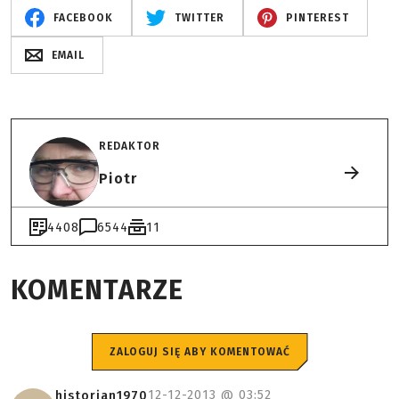
FACEBOOK
TWITTER
PINTEREST
EMAIL
REDAKTOR
Piotr
4408
6544
11
KOMENTARZE
ZALOGUJ SIĘ ABY KOMENTOWAĆ
12-12-2013 @
03:52
historian1970