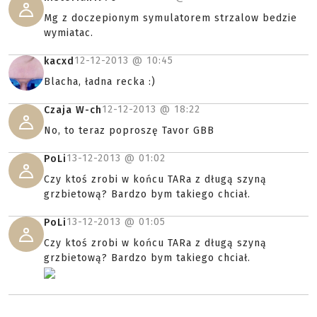
Mg z doczepionym symulatorem strzalow bedzie
wymiatac.
12-12-2013 @
10:45
kacxd
Blacha, ładna recka :)
12-12-2013 @
18:22
Czaja W-ch
No, to teraz poproszę Tavor GBB
13-12-2013 @
01:02
PoLi
Czy ktoś zrobi w końcu TARa z długą szyną
grzbietową? Bardzo bym takiego chciał.
13-12-2013 @
01:05
PoLi
Czy ktoś zrobi w końcu TARa z długą szyną
grzbietową? Bardzo bym takiego chciał.